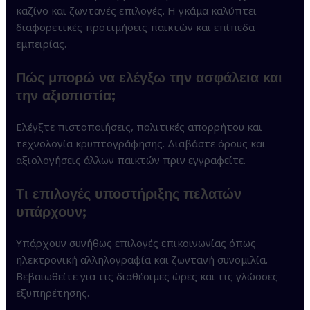
καζίνο και ζωντανές επιλογές. Η γκάμα καλύπτει
διαφορετικές προτιμήσεις παικτών και επίπεδα
εμπειρίας.
Πώς μπορώ να ελέγξω την ασφάλεια και
την αξιοπιστία;
Ελέγξτε πιστοποιήσεις, πολιτικές απορρήτου και
τεχνολογία κρυπτογράφησης. Διαβάστε όρους και
αξιολογήσεις άλλων παικτών πριν εγγραφείτε.
Τι επιλογές υποστήριξης πελατών
υπάρχουν;
Υπάρχουν συνήθως επιλογές επικοινωνίας όπως
ηλεκτρονική αλληλογραφία και ζωντανή συνομιλία.
Βεβαιωθείτε για τις διαθέσιμες ώρες και τις γλώσσες
εξυπηρέτησης.