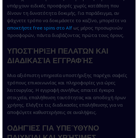
υπάρχουν ειδικές προσφορές χωρίς κατάθεση που
δίνουν τη δυνατότητα δοκιμής. Για παράδειγμα, αν
ψάχνετε τρόπο να δοκιμάσετε το καζίνο, μπορείτε να
αποκτήστε free spins στο Alf
ως μέρος προσωρινών
προσφορών, πάντα διαβάζοντας πρώτα τους όρους.
ΥΠΟΣΤΉΡΙΞΗ ΠΕΛΑΤΏΝ ΚΑΙ
ΔΙΑΔΙΚΑΣΊΑ ΕΓΓΡΑΦΉΣ
Μια αξιόπιστη υπηρεσία υποστήριξης παρέχει σαφείς
τρόπους επικοινωνίας και πληροφορίες για ώρες
λειτουργίας. Η εγγραφή συνήθως απαιτεί έγκυρα
στοιχεία, επαλήθευση ταυτότητας και αποδοχή όρων
χρήσης. Ελέγξτε τις διαδικασίες επαλήθευσης για να
αποφύγετε καθυστερήσεις σε αναλήψεις.
ΟΔΗΓΊΕΣ ΓΙΑ ΥΠΕΎΘΥΝΟ
ΠΑΙΧΝΊΔΙ ΚΑΙ ΧΡΉΣΙΜΕΣ