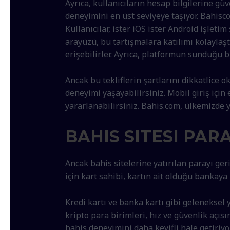
Ayrıca, kullanıcıların hesap bilgilerine güv
deneyimini en üst seviyeye taşıyor. Bahiscom
Kullanıcılar, ister iOS ister Android işleti
arayüzü, bu tartışmalara katılımı kolaylaştı
erişebilirler. Ayrıca, platformun sunduğu 
Ancak bu tekliflerin şartlarını dikkatlice
deneyimi yaşayabilirsiniz. Mobil giriş içi
yararlanabilirsiniz. Bahis.com, ülkemizde y
BAHIS SITESI PAR
Ancak bahis sitelerine yatırılan parayı g
için kart sahibi, kartın ait olduğu bankaya
Kredi kartı ve banka kartı gibi geleneksel 
kripto para birimleri, hız ve güvenlik açıs
bahis deneyimini daha keyifli hale getiriyor