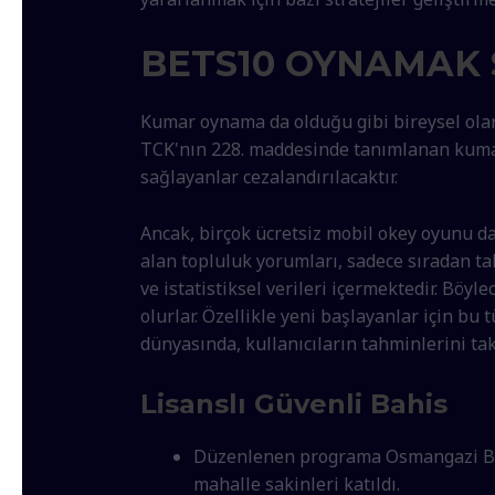
BETS10 OYNAMAK 
Kumar oynama da olduğu gibi bireysel olara
TCK'nın 228. maddesinde tanımlanan kuma
sağlayanlar cezalandırılacaktır.
Ancak, birçok ücretsiz mobil okey oyunu d
alan topluluk yorumları, sadece sıradan tah
ve istatistiksel verileri içermektedir. Böy
olurlar. Özellikle yeni başlayanlar için bu
dünyasında, kullanıcıların tahminlerini tak
Lisanslı Güvenli Bahis
Düzenlenen programa Osmangazi Bele
mahalle sakinleri katıldı.