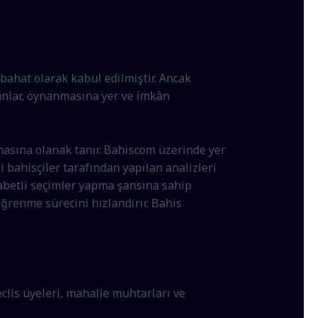
bahat olarak kabul edilmiştir. Ancak
nlar, oynanmasına yer ve imkân
asına olanak tanır. Bahiscom üzerinde yer
 bahisçiler tarafından yapılan analizleri
isabetli seçimler yapma şansına sahip
öğrenme sürecini hızlandırır. Bahis
lis üyeleri, mahalle muhtarları ve