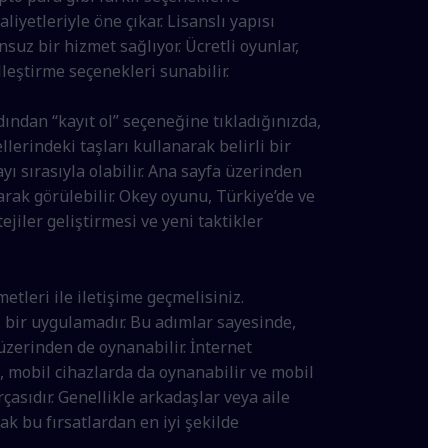
liyetleriyle öne çıkar. Lisanslı yapısı
suz bir hizmet sağlıyor. Ücretli oyunlar,
leştirme seçenekleri sunabilir.
ından “kayıt ol” seçeneğine tıkladığınızda,
erindeki taşları kullanarak belirli bir
yı sırasıyla olabilir. Ana sayfa üzerinden
ak görülebilir. Okey oyunu, Türkiye’de ve
jiler geliştirmesi ve yeni taktikler
tleri ile iletişime geçmelisiniz.
 bir uygulamadır. Bu adımlar sayesinde,
üzerinden de oynanabilir. İnternet
 mobil cihazlarda da oynanabilir ve mobil
asıdır. Genellikle arkadaşlar veya aile
k bu fırsatlardan en iyi şekilde