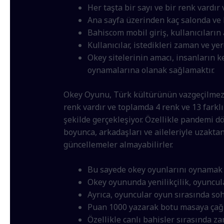
Her taşta bir sayı ve bir renk vardır 
Ana sayfa üzerinden kaç salonda ve
Bahiscom mobil giriş, kullanıcıların 
Kullanıcılar, istedikleri zaman ve ye
Okey sitelerinin amacı, insanların 
oynamalarına olanak sağlamaktır.
Okey Oyunu, Türk kültürünün vazgeçilmez oy
renk vardır ve toplamda 4 renk ve 13 farklı
şekilde gerçekleşiyor. Özellikle pandemi dö
boyunca, arkadaşları ve aileleriyle uzakta
güncellemeler almayabilirler.
Bu sayede okey oyunlarını oynamak i
Okey oyununda yenilikçilik, oyuncular
Ayrıca, oyuncular oyun sırasında sohb
Puan 1000 yazarak botu masaya çağır
Özellikle canlı bahisler sırasında z