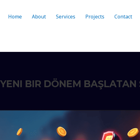
Home
About
Services
Projects
Contact
YENI BIR DÖNEM BAŞLATAN 