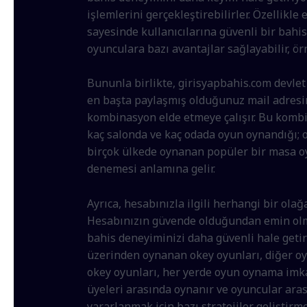
işlemlerini gerçekleştirebilirler. Özellikle 
sayesinde kullanıcılarına güvenli bir bahis
oyunculara bazı avantajlar sağlayabilir, ör
Bununla birlikte, girisyapbahis.com devlet 
en başta paylaşmış olduğunuz mail adresini
kombinasyon elde etmeye çalışır. Bu kombina
kaç salonda ve kaç odada oyun oynandığı; 
birçok ülkede oynanan popüler bir masa oyu
denemesi anlamına gelir.
Ayrıca, hesabınızla ilgili herhangi bir ola
Hesabınızın güvende olduğundan emin olmak
bahis deneyiminizi daha güvenli hale getire
üzerinden oynanan okey oyunları, diğer oy
okey oyunları, her yerde oyun oynama imkan
üyeleri arasında oynanır ve oyuncular arası
yararlanmak için bazı stratejiler geliştirm