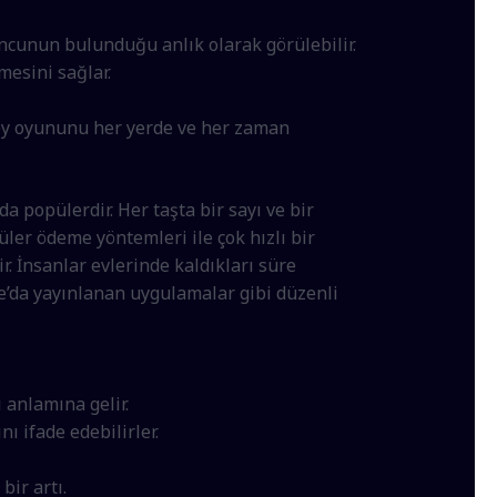
cunun bulunduğu anlık olarak görülebilir.
mesini sağlar.
key oyununu her yerde ve her zaman
 popülerdir. Her taşta bir sayı ve bir
üler ödeme yöntemleri ile çok hızlı bir
. İnsanlar evlerinde kaldıkları süre
re’da yayınlanan uygulamalar gibi düzenli
 anlamına gelir.
ı ifade edebilirler.
ir artı.