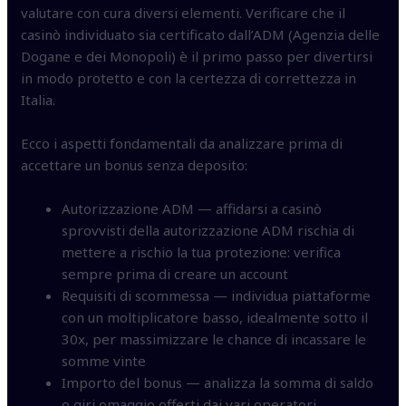
valutare con cura diversi elementi. Verificare che il
casinò individuato sia certificato dall’ADM (Agenzia delle
Dogane e dei Monopoli) è il primo passo per divertirsi
in modo protetto e con la certezza di correttezza in
Italia.
Ecco i aspetti fondamentali da analizzare prima di
accettare un bonus senza deposito:
Autorizzazione ADM — affidarsi a casinò
sprovvisti della autorizzazione ADM rischia di
mettere a rischio la tua protezione: verifica
sempre prima di creare un account
Requisiti di scommessa — individua piattaforme
con un moltiplicatore basso, idealmente sotto il
30x, per massimizzare le chance di incassare le
somme vinte
Importo del bonus — analizza la somma di saldo
o giri omaggio offerti dai vari operatori