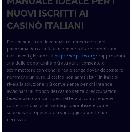
MANUALE IDEALE PER I
NUOVI ISCRITTI AI
CASINÒ ITALIANI
Per chi non sa da dove iniziare, immergersi nel
panorama dei casinò online può risultare complicato.
Per i nuovi giocatori, il
https://wcp-tbs.org/
rappresenta
una delle opportunità più attraenti: consente di
scommettere con denaro reale senza dover depositare
nemmeno un euro. Il casino non aams sicuri in italia si
rivela la soluzione più conveniente per chi intende
avvicinarsi al mondo dei casinò senza preoccupazioni.
Questa panoramica ti permetterà di comprendere
come funziona, quali vantaggi garantisce e come
selezionare l’opzione più vantaggiosa per le tue
necessità.