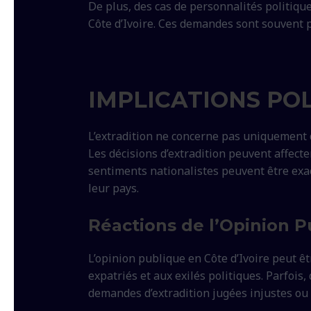
De plus, des cas de personnalités politique
Côte d’Ivoire. Ces demandes sont souvent p
IMPLICATIONS POL
L’extradition ne concerne pas uniquement d
Les décisions d’extradition peuvent affecter
sentiments nationalistes peuvent être exac
leur pays.
Réactions de l’Opinion P
L’opinion publique en Côte d’Ivoire peut ê
expatriés et aux exilés politiques. Parfoi
demandes d’extradition jugées injustes ou