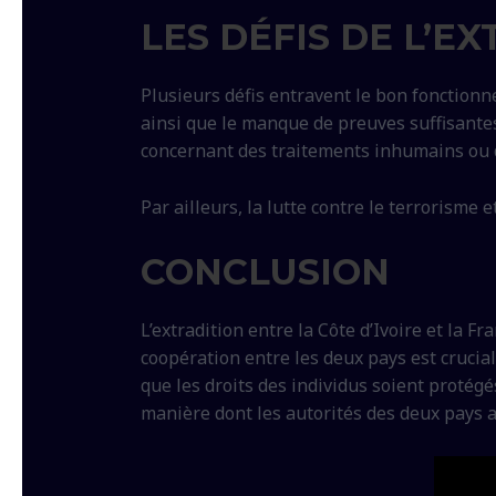
LES DÉFIS DE L’E
Plusieurs défis entravent le bon fonctionn
ainsi que le manque de preuves suffisantes
concernant des traitements inhumains ou d
Par ailleurs, la lutte contre le terrorisme
CONCLUSION
L’extradition entre la Côte d’Ivoire et la F
coopération entre les deux pays est cruciale
que les droits des individus soient protég
manière dont les autorités des deux pays a