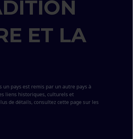
DITION
RE ET LA
s un pays est remis par un autre pays à
s liens historiques, culturels et
us de détails, consultez cette page sur les