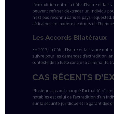
L’extradition entre la Côte d’Ivoire et la F
peuvent refuser d’extrader un individu pour
n’est pas reconnu dans le pays requested. 
africaines en matière de droits de l’homme
Les Accords Bilatéraux
En 2013, la Côte d’Ivoire et la France ont r
suivre pour les demandes d’extradition, en 
contexte de la lutte contre la criminalité t
CAS RÉCENTS D’E
Plusieurs cas ont marqué l’actualité récent
notables est celui de l’extradition d’un i
sur la sécurité juridique et la garant des d