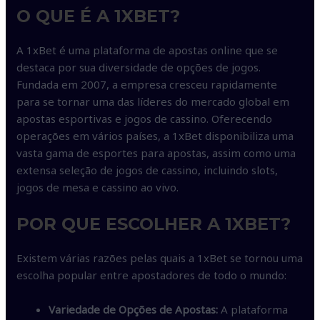
O QUE É A 1XBET?
A 1xBet é uma plataforma de apostas online que se
destaca por sua diversidade de opções de jogos.
Fundada em 2007, a empresa cresceu rapidamente
para se tornar uma das líderes do mercado global em
apostas esportivas e jogos de cassino. Oferecendo
operações em vários países, a 1xBet disponibiliza uma
vasta gama de esportes para apostas, assim como uma
extensa seleção de jogos de cassino, incluindo slots,
jogos de mesa e cassino ao vivo.
POR QUE ESCOLHER A 1XBET?
Existem várias razões pelas quais a 1xBet se tornou uma
escolha popular entre apostadores de todo o mundo:
Variedade de Opções de Apostas:
A plataforma