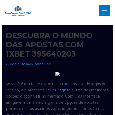
Skip
Post
MAI
to
navigation
MEN
content
DESCUBRA O MUNDO
DAS APOSTAS COM
1XBET 395640203
/
Blog
/ By
avik banerjee
Se você é um fã de esportes ou um amante de jogos de
cassino, a plataforma
1xBet registo
é uma das melhores
opções disponíveis no mercado. Com uma interface
amigável e uma ampla gama de opções de apostas,
permite que os usuários experimentem a emoção das
apostas online de maneira acessível e segura. Neste