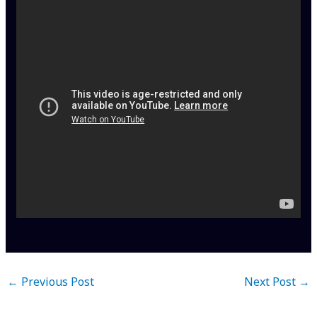
←
Previous Post
Next Post
→