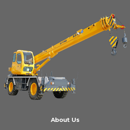
About Us