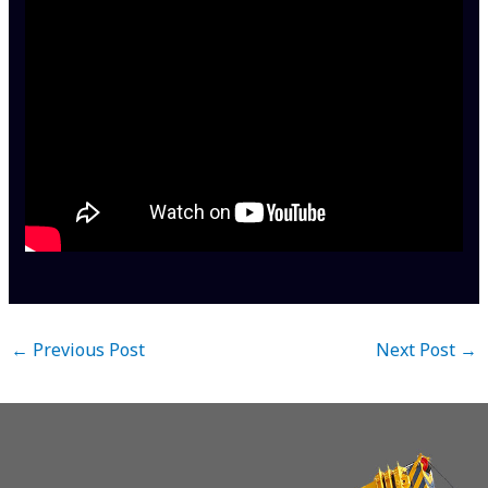
←
Previous Post
Next Post
→