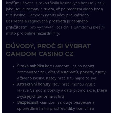
hráčům užívat si širokou škálu kasinových her. Od klasik,
jako jsou automaty a ruleta, až po moderní video hry a
živé kasino, Gamdom nabízí něco pro každého.
Bezpečné a regulované prostředí je naplněno
příležitostmi pro vyhrávání, což činí z Gamdomu ideální
místo pro online hazardní hry.
DŮVODY, PROČ SI VYBRAT
GAMDOM CASINO CZ
Široká nabídka her:
Gamdom Casino nabízí
rozmanitost her, včetně automatů, pokeru, rulety
a živého kasina. Každý hráč si tu najde to své.
Attraktivní bonusy:
Noví hráči mohou využít
lákavé Gamdom bonusy a další promo akce, které
zvýší jejich šance na výhru.
Bezpečnost:
Gamdom zaručuje bezpečné a
spravedlivé herní prostředí díky licencím a