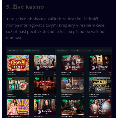
3. Živé kasino
Tato sekce obohacuje zážitek ze hry tím, že hráči
mohou interagovat s živými krupiéry v reálném čase,
což přináší pocit skutečného kasina přímo do vašeho
domova.