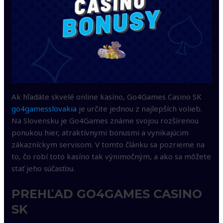
Ak hľadáte skvelé online kasíno, Go4Games Casino SK
go4gamesslovakia
je určite jednou z najlepších volieb.
Na Slovensku je Go4Games známe svojou rozšírenou
ponukou hier, atraktívnymi bonusmi a vynikajúcim
zákazníckym servisom. V tomto článku sa pozrieme na
to, čo robí toto kasíno tak výnimočným, a ako sa môžete
stať jeho súčasťou.
PREHĽAD GO4GAMES CASINO
SK