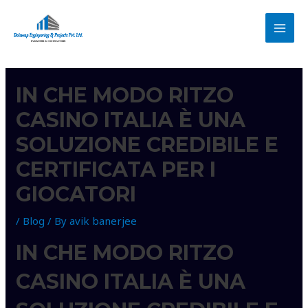
Skip
Post
MAI
to
navigation
MEN
content
IN CHE MODO RITZO
CASINO ITALIA È UNA
SOLUZIONE CREDIBILE E
CERTIFICATA PER I
GIOCATORI
/
Blog
/ By
avik banerjee
IN CHE MODO RITZO
CASINO ITALIA È UNA