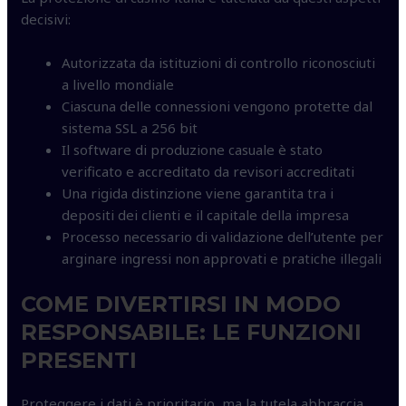
decisivi:
Autorizzata da istituzioni di controllo riconosciuti
a livello mondiale
Ciascuna delle connessioni vengono protette dal
sistema SSL a 256 bit
Il software di produzione casuale è stato
verificato e accreditato da revisori accreditati
Una rigida distinzione viene garantita tra i
depositi dei clienti e il capitale della impresa
Processo necessario di validazione dell’utente per
arginare ingressi non approvati e pratiche illegali
COME DIVERTIRSI IN MODO
RESPONSABILE: LE FUNZIONI
PRESENTI
Proteggere i dati è prioritario, ma la tutela abbraccia