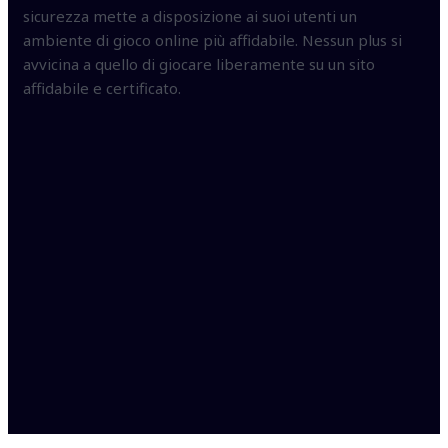
sicurezza mette a disposizione ai suoi utenti un
ambiente di gioco online più affidabile. Nessun plus si
avvicina a quello di giocare liberamente su un sito
affidabile e certificato.