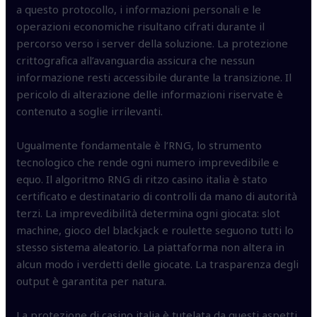
a questo protocollo, i informazioni personali e le
operazioni economiche risultano cifrati durante il
percorso verso i server della soluzione. La protezione
crittografica all’avanguardia assicura che nessun
informazione resti accessibile durante la transizione. Il
pericolo di alterazione delle informazioni riservate è
contenuto a soglie irrilevanti.
Ugualmente fondamentale è l’RNG, lo strumento
tecnologico che rende ogni numero imprevedibile e
equo. Il algoritmo RNG di ritzo casino italia è stato
certificato e destinatario di controlli da mano di autorità
terzi. La imprevedibilità determina ogni giocata: slot
machine, gioco del blackjack e roulette seguono tutti lo
stesso sistema aleatorio. La piattaforma non altera in
alcun modo i verdetti delle giocate. La trasparenza degli
output è garantita per natura.
La protezione di casino italia è tutelata da questi aspetti