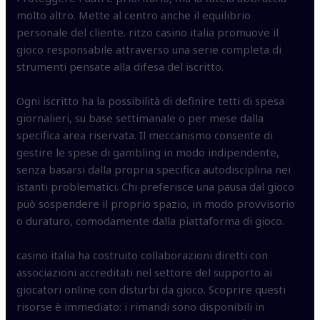
molto altro. Mette al centro anche il equilibrio
personale del cliente. ritzo casino italia promuove il
gioco responsabile attraverso una serie completa di
strumenti pensate alla difesa del iscritto.
Ogni iscritto ha la possibilità di definire tetti di spesa
giornalieri, su base settimanale o per mese dalla
specifica area riservata. Il meccanismo consente di
gestire le spese di gambling in modo indipendente,
senza basarsi dalla propria specifica autodisciplina nei
istanti problematici. Chi preferisce una pausa dal gioco
può sospendere il proprio spazio, in modo provvisorio
o duraturo, comodamente dalla piattaforma di gioco.
casino italia ha costruito collaborazioni diretti con
associazioni accreditati nel settore del supporto ai
giocatori online con disturbi da gioco. Scoprire questi
risorse è immediato: i rimandi sono disponibili in