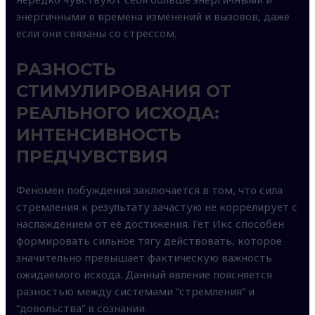
энергичными в времена изменений и вызовов, даже
если они связаны со стрессом.
РАЗНОСТЬ
СТИМУЛИРОВАНИЯ ОТ
РЕАЛЬНОГО ИСХОДА:
ИНТЕНСИВНОСТЬ
ПРЕДЧУВСТВИЯ
Феномен побуждения заключается в том, что сила
стремления к результату зачастую не коррелирует с
наслаждением от её достижения. Гет Икс способен
формировать сильное тягу действовать, которое
значительно превышает фактическую важность
ожидаемого исхода. Данный явление поясняется
разностью между системами “стремления” и
“довольства” в сознании.