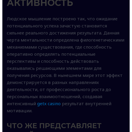
АКТИВНОСТЬ
Людское мышление построено так, что ожидание
потенциального успеха зачастую становится
сильнее реального достижения результата. Данная
черта ментальности определена филогенетическими
механизмами существования, где способность
оперативно определять потенциальные
перспективы и способность действовать
оказывались решающими элементами для
получения ресурсов. В нынешнем мире этот эффект
демонстрируется в разных направлениях
деятельности, от профессионального роста до
персональных взаимоотношений, создавая
интенсивный
getx casino
результат внутренней
мотивации.
ЧТО ЖЕ ПРЕДСТАВЛЯЕТ