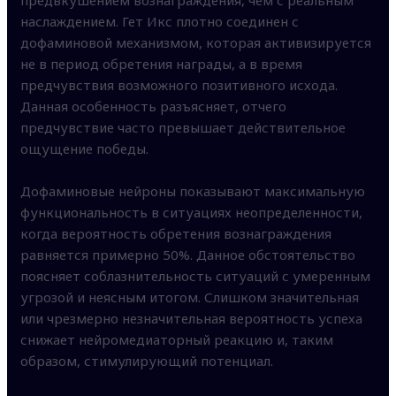
наслаждением. Гет Икс плотно соединен с
дофаминовой механизмом, которая активизируется
не в период обретения награды, а в время
предчувствия возможного позитивного исхода.
Данная особенность разъясняет, отчего
предчувствие часто превышает действительное
ощущение победы.
Дофаминовые нейроны показывают максимальную
функциональность в ситуациях неопределенности,
когда вероятность обретения вознаграждения
равняется примерно 50%. Данное обстоятельство
поясняет соблазнительность ситуаций с умеренным
угрозой и неясным итогом. Слишком значительная
или чрезмерно незначительная вероятность успеха
снижает нейромедиаторный реакцию и, таким
образом, стимулирующий потенциал.