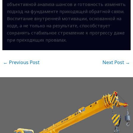
объективной анализа шансов и готовность изменять
подход на фундаменте приходящей обратной связи.
Воспитание внутренней мотивации, основанной на
ходе, а не только на результате, способствует
сохранять стабильное стремление к прогрессу даже
при преходящих провалах.
←
Previous Post
Next Post
→