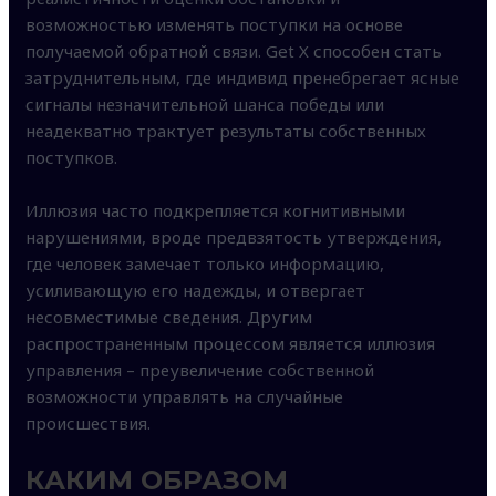
возможностью изменять поступки на основе
получаемой обратной связи. Get X способен стать
затруднительным, где индивид пренебрегает ясные
сигналы незначительной шанса победы или
неадекватно трактует результаты собственных
поступков.
Иллюзия часто подкрепляется когнитивными
нарушениями, вроде предвзятость утверждения,
где человек замечает только информацию,
усиливающую его надежды, и отвергает
несовместимые сведения. Другим
распространенным процессом является иллюзия
управления – преувеличение собственной
возможности управлять на случайные
происшествия.
КАКИМ ОБРАЗОМ