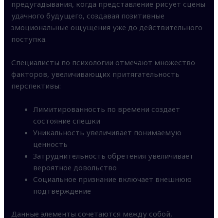
предугадывания, когда представление рисует сцены
удачного будущего, создавая позитивные
эмоциональные ощущения уже до действительного
поступка.
Специалисты по психологии отмечают множество
факторов, увеличивающих притягательность
перспективы:
Лимитированность по времени создает
состояние спешки
Уникальность увеличивает понимаемую
ценность
Затруднительность обретения увеличивает
вероятное довольство
Социальное признание включает внешнюю
подтверждение
Данные элементы сочетаются между собой,