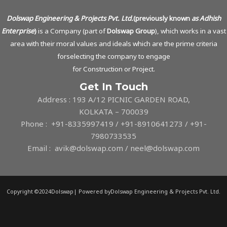
Dolswap Engineering & Projects Pvt. Ltd.
(previously known
as Adhish
Enterprise
)
is a Company (part of
Dolswap Group
), which works in a vast
area with their moral values and ideals which are the prime criteria
forselecting the company to engage
for Construction or Project.
Get In Touch
Address : 193 A/12 PICNIC GARDEN ROAD,
KOLKATA – 700039
Phone : +91-8335997419 / +91-8910641273 / +91-
7980733535
Email : avik@dolswap.com / neel@dolswap.com
Copyright ©2024Dolswap| Powered byDolswap Engineering & Projects Pvt. Ltd.