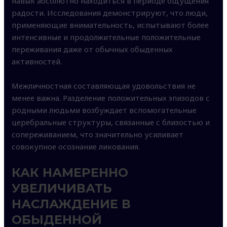
навык абсолютно находиться в периоде ощущения
радости. Исследования демонстрируют, что люди,
применяющие внимательность, испытывают более
интенсивные и продолжительные положительные
переживания даже от обычных обыденных
активностей.
Межличностная составляющая удовольствия не
менее важна. Разделение положительных эпизодов с
родными людьми возбуждает вспомогательные
церебральные структуры, связанные с близостью и
сопереживанием, что значительно усиливает
совокупное осознание ликования.
КАК НАМЕРЕННО
УВЕЛИЧИВАТЬ
НАСЛАЖДЕНИЕ В
ОБЫДЕННОЙ