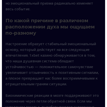
но эмоциональный призма радикально изменяет
весь событие.
По какой причине в различном
расположении духа мы ощущаем
по-разному
Настроение образует стабильный эмоциональный
основу, который действует на все следующие
впечатления. 1xbet казино обнаруживается в том,
что наша душевная система обладает
устойчивостью — положительное самочувствие
увеличивает отзывчивость к позитивным сигналам,
а плохое превращает нас более восприимчивыми к
отрицательным граням ситуации.
Биохимические реакции в мозге поддерживают это
положение через петли обратной связи. Если мы
чувствуем веселье, вырабатываются эндогенные