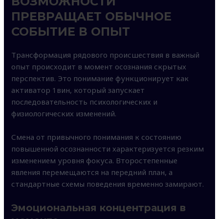
ВОЗМОЖНОСТИ
ПРЕВРАЩАЕТ ОБЫЧНОЕ
СОБЫТИЕ В ОПЫТ
Трансформация рядового происшествия в важный
опыт происходит в момент осознания скрытых
перспектив. Это понимание функционирует как
активатор 1вин, который запускает
последовательность психологических и
физиологических изменений.
Смена от привычного понимания к состоянию
повышенной осознанности характеризуется резким
изменением уровня фокуса. Второстепенные
явления перемещаются на передний план, а
стандартные схемы поведения временно замирают.
Эмоциональная концентрация в