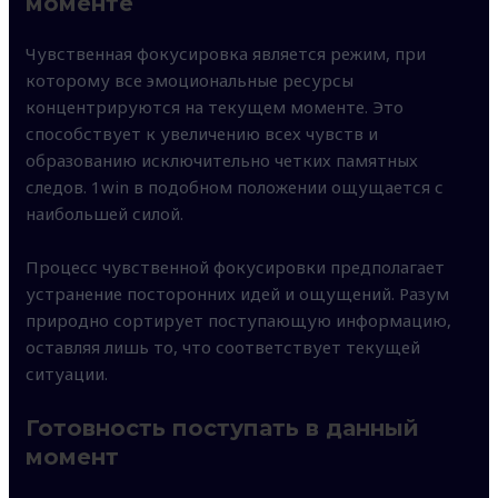
моменте
Чувственная фокусировка является режим, при
которому все эмоциональные ресурсы
концентрируются на текущем моменте. Это
способствует к увеличению всех чувств и
образованию исключительно четких памятных
следов. 1win в подобном положении ощущается с
наибольшей силой.
Процесс чувственной фокусировки предполагает
устранение посторонних идей и ощущений. Разум
природно сортирует поступающую информацию,
оставляя лишь то, что соответствует текущей
ситуации.
Готовность поступать в данный
момент