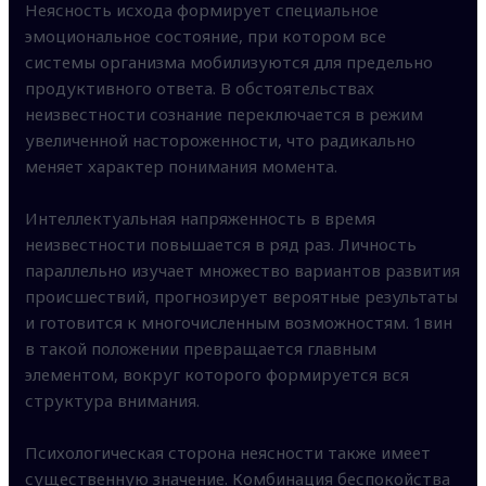
Неясность исхода формирует специальное
эмоциональное состояние, при котором все
системы организма мобилизуются для предельно
продуктивного ответа. В обстоятельствах
неизвестности сознание переключается в режим
увеличенной настороженности, что радикально
меняет характер понимания момента.
Интеллектуальная напряженность в время
неизвестности повышается в ряд раз. Личность
параллельно изучает множество вариантов развития
происшествий, прогнозирует вероятные результаты
и готовится к многочисленным возможностям. 1вин
в такой положении превращается главным
элементом, вокруг которого формируется вся
структура внимания.
Психологическая сторона неясности также имеет
существенную значение. Комбинация беспокойства