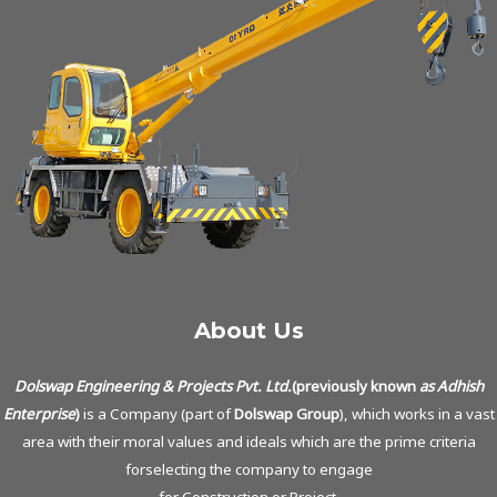
About Us
Dolswap Engineering & Projects Pvt. Ltd.
(previously known
as Adhish
Enterprise
)
is a Company (part of
Dolswap Group
), which works in a vast
area with their moral values and ideals which are the prime criteria
forselecting the company to engage
for Construction or Project.