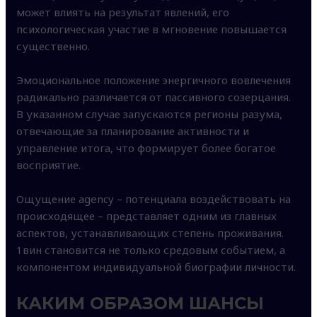
может влиять на результат явлений, его
психологическая участие в мгновение повышается
существенно.
Эмоциональное положение энергичного вовлечения
радикально различается от пассивного созерцания.
В указанном случае запускаются регионы разума,
отвечающие за планирование активности и
управление итога, что формирует более богатое
восприятие.
Ощущение agency – потенциала воздействовать на
происходящее – представляет одним из главных
аспектов, устанавливающих степень проживания.
1вин становится не только средовым событием, а
компонентом индивидуальной биографии личности.
КАКИМ ОБРАЗОМ ШАНСЫ