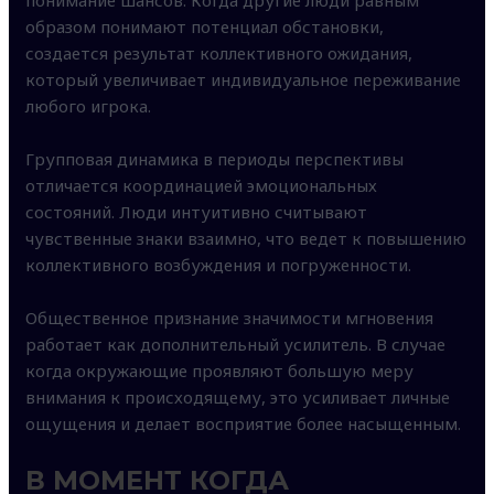
понимание шансов. Когда другие люди равным
образом понимают потенциал обстановки,
создается результат коллективного ожидания,
который увеличивает индивидуальное переживание
любого игрока.
Групповая динамика в периоды перспективы
отличается координацией эмоциональных
состояний. Люди интуитивно считывают
чувственные знаки взаимно, что ведет к повышению
коллективного возбуждения и погруженности.
Общественное признание значимости мгновения
работает как дополнительный усилитель. В случае
когда окружающие проявляют большую меру
внимания к происходящему, это усиливает личные
ощущения и делает восприятие более насыщенным.
В МОМЕНТ КОГДА