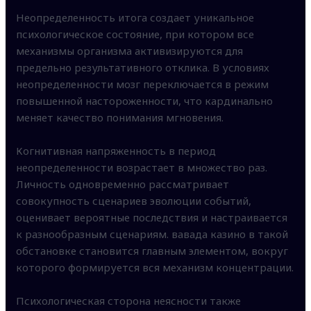
Неопределенность итога создает уникальное
психологическое состояние, при котором все
механизмы организма активизируются для
предельно результативного отклика. В условиях
неопределенности мозг переключается в режим
повышенной настороженности, что кардинально
меняет качество понимания мгновения.
Когнитивная напряженность в период
неопределенности возрастает в множество раз.
Личность одновременно рассматривает
совокупность сценариев эволюции событий,
оценивает вероятные последствия и настраивается
к разнообразным сценариям. вавада казино в такой
обстановке становится главным элементом, вокруг
которого формируется вся механизм концентрации.
Психологическая сторона неясности также