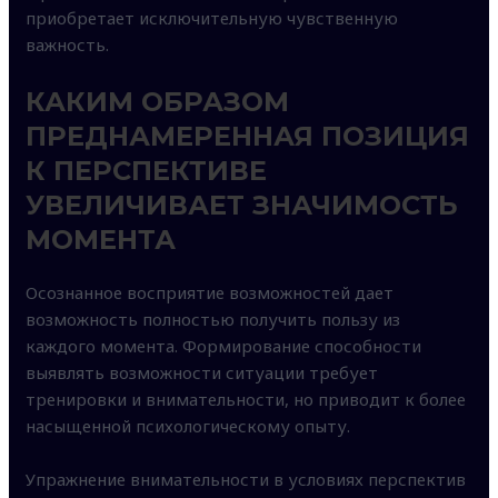
приобретает исключительную чувственную
важность.
КАКИМ ОБРАЗОМ
ПРЕДНАМЕРЕННАЯ ПОЗИЦИЯ
К ПЕРСПЕКТИВЕ
УВЕЛИЧИВАЕТ ЗНАЧИМОСТЬ
МОМЕНТА
Осознанное восприятие возможностей дает
возможность полностью получить пользу из
каждого момента. Формирование способности
выявлять возможности ситуации требует
тренировки и внимательности, но приводит к более
насыщенной психологическому опыту.
Упражнение внимательности в условиях перспектив