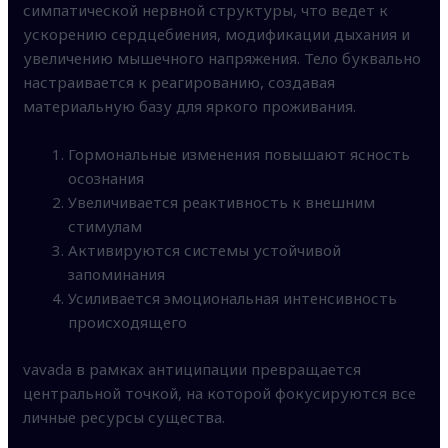
симпатической нервной структуры, что ведет к
ускорению сердцебиения, модификации дыхания и
увеличению мышечного напряжения. Тело буквально
настраивается к реагированию, создавая
материальную базу для яркого проживания.
Гормональные изменения повышают ясность
осознания
Увеличивается реактивность к внешним
стимулам
Активируются системы устойчивой
запоминания
Усиливается эмоциональная интенсивность
происходящего
vavada в рамках антиципации превращается
центральной точкой, на которой фокусируются все
личные ресурсы существа.