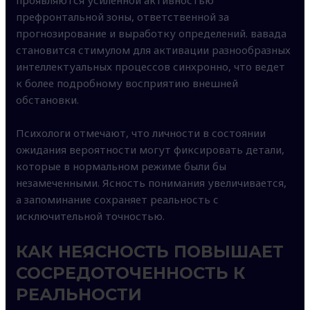
проявляются усиленной активностью
префронтальной зоны, ответственной за
прогнозирование и выработку определений. вавада
становится стимулом для активации разнообразных
интеллектуальных процессов синхронно, что ведет
к более подробному восприятию внешней
обстановки.
Психологи отмечают, что личности в состоянии
ожидания вероятности могут фиксировать детали,
которые в нормальном режиме были бы
незамеченными. Ясность понимания увеличивается,
а запоминание сохраняет реальность с
исключительной точностью.
КАК НЕЯСНОСТЬ ПОВЫШАЕТ
СОСРЕДОТОЧЕННОСТЬ К
РЕАЛЬНОСТИ