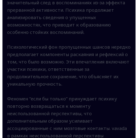
значительный след в воспоминаниях из-за эффекта
прерванной активности. Психика продолжает
анализировать сведения о упущенных
возможностях, что приводит к образованию
особенно стойких воспоминаний.
Психологический фон пропущенных шансов нередко
предполагает компоненты раскаяния и рефлексий о
том, что было возможно. Эти впечатления включают
участки психики, ответственные за
продолжительное сохранение, что объясняет их
уникальную прочность.
Феномен “если бы только” принуждает психику
повторно возвращаться к моменту
неиспользованной перспективы, что
дополнительным образом усиливает
ассоциированные с ним мозговые контакты. vavada
в рамках неиспользованной перспективы