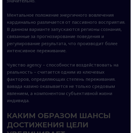
значительно.
Ментальное положение энергичного вовлечения
кардинально различается от пассивного восприятия.
В данном варианте запускаются регионы сознания,
связанные за прогнозирование поведения и
регулирование результата, что производит более
интенсивное переживание.
Чувство agency – способности воздействовать на
реальность – считается одним из ключевых
факторов, определяющих степень переживания.
вавада казино оказывается не только средовым
явлением, а компонентом субъективной жизни
индивида.
КАКИМ ОБРАЗОМ ШАНСЫ
ДОСТИЖЕНИЯ ЦЕЛИ