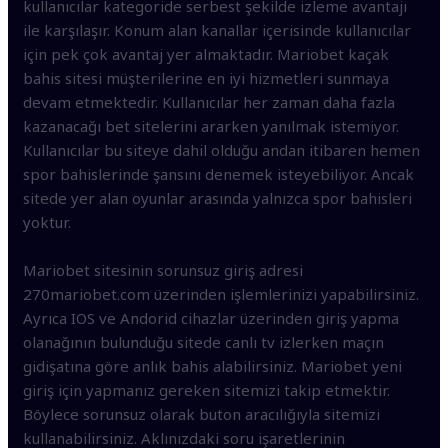
kullanıcılar kategoride serbest şekilde izleme avantajı
ile karşılaşır. Konum alan kanallar içerisinde kullanıcılar
için pek çok avantaj yer almaktadır. Mariobet kaçak
bahis sitesi müşterilerine en iyi hizmetleri sunmaya
devam etmektedir. Kullanıcılar her zaman daha fazla
kazanacağı bet sitelerini ararken yanılmak istemiyor.
Kullanıcılar bu siteye dahil olduğu andan itibaren hemen
spor bahislerinde şansını denemek isteyebiliyor. Ancak
sitede yer alan oyunlar arasında yalnızca spor bahisleri
yoktur.
Mariobet sitesinin sorunsuz giriş adresi
270mariobet.com üzerinden işlemlerinizi yapabilirsiniz.
Ayrıca IOS ve Andorid cihazlar üzerinden giriş yapma
olanağının bulunduğu sitede canlı tv izlerken maçın
gidişatına göre anlık bahis alabilirsiniz. Mariobet yeni
giriş için yapmanız gereken sitemizi takip etmektir.
Böylece sorunsuz olarak buton aracılığıyla sitemizi
kullanabilirsiniz. Aklınızdaki soru işaretlerinin