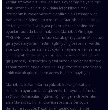
kesintisiz veya hızlı şekilde bahis oynamasına yardımcı
olur. Kazandıklarınızı çok daha iyi şekilde almak
isterseniz buradan yardım alabilirsiniz. O zaman yine
bahis siteleri içinde en özeli olan Mariobet bahis sitesi
ile tanışmalısınız. Açıkçası poker ve canlı casino, slot
oyunları burada bulunmaktadır. Mariobet Giriş için
TIKLAHer zaman sorunsuz olarak giriş yapılan Mariobet
giriş yapamıyorum neden açılmıyor gibi sorular vardır.
Site üzerinde yer alan slot oyunları üyelere her zaman
için değişik bir kazanç kapısı olarak sunulur. Mariobet’in
giriş adresi, Türkiye’deki yasal düzenlemeler nedeniyle
zaman zaman engellenebilir. Bu platformlar üzerinden
anlık olarak güncellenen adres bilgileri paylaşılır.
Mariobet, kullanıcılarına yüksek kazanç fırsatları
sunarken aynı zamanda güvenilir bir oyun ortamı da
sağlıyor. Kullanıcıların güvenliği için gerekli önlemleri
alan Mariobet, kullanıcılarına sorunsuz bir oyun
deneyimi sunuyor. Kazandıran casino oyunları ile