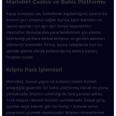
Mariobet Casino ve Bahis Platformu
Kayıp bonusları ise, bahislerde kaybettiğiniz tutarın bir
kısmını geri almanızı sağlar. Ayrıca, spor bahisleri ve
casino oyunları için ayrı ayrı bonus seçenekleri
mevcuttur. Bonuslardan yararlanabilmek için sitenin
belirlediği şartlara dikkat etmeniz ve gerekli adımları
izlemeniz önemlidir. Firma, bonus taleplerini hızlı bir
şekilde işleme alarak kullanıcılarına ekstra kazanç
fırsatları sunar.
Kripto Para İşlemleri
Mariobet, lisanslı yapısı ve kullanıcı odaklı hizmet
anlayışıyla güvenilir bir bahis platformu olarak ön plana
çıkmaktadır. Müşteri odaklılığı ile fark yaratan adres,
7/24 müşteri destek hizmeti sunmaktadır. Siteye giriş,
oyunlar veya ödeme gibi herhangi 1 konuda sorun
yaşarsanız çözmek mümkündür. Müşteri hizmetlerine