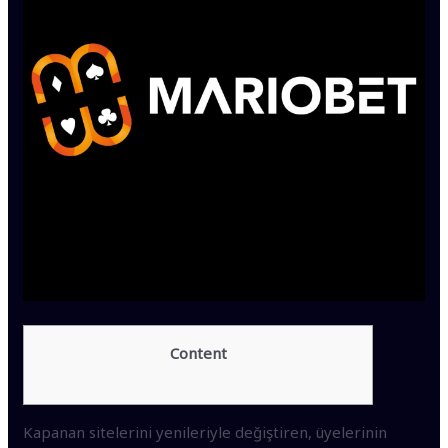
Content
Kapanan sitelerini yenileriyle değiştiren, üyelerinin