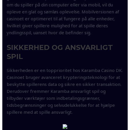
om du spiller på din computer eller via mobil, vil du
opleve en glat og sømløs oplevelse. Mobilversionen af
casinoet er optimeret til at fungere på alle enheder,
hvilket giver spillere mulighed for at spille deres
yndlingsspil, uanset hvor de befinder sig.
SIKKERHED OG ANSVARLIGT
SPIL
Sikkerheden er en topprioritet hos Karamba Casino DK.
Casinoet bruger avanceret krypteringsteknologi for at
beskytte spillerens data og sikre en sikker transaktion.
Derudover fremmer Karamba ansvarligt spil og
tilbyder værktøjer som indbetalingsgrænser,
tidsbegrænsninger og selvudelukkelse for at hjælpe
spillere med at spille ansvarligt.