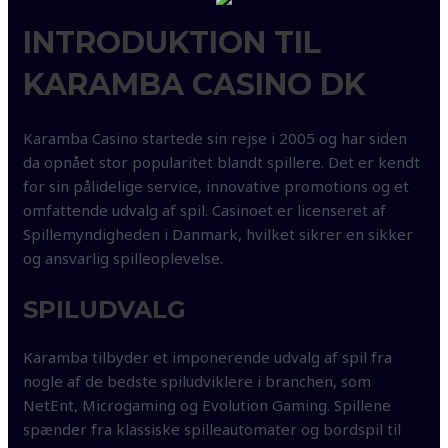
INTRODUKTION TIL
KARAMBA CASINO DK
Karamba Casino startede sin rejse i 2005 og har siden
da opnået stor popularitet blandt spillere. Det er kendt
for sin pålidelige service, innovative promotions og et
omfattende udvalg af spil. Casinoet er licenseret af
Spillemyndigheden i Danmark, hvilket sikrer en sikker
og ansvarlig spilleoplevelse.
SPILUDVALG
Karamba tilbyder et imponerende udvalg af spil fra
nogle af de bedste spiludviklere i branchen, som
NetEnt, Microgaming og Evolution Gaming. Spillene
spænder fra klassiske spilleautomater og bordspil til