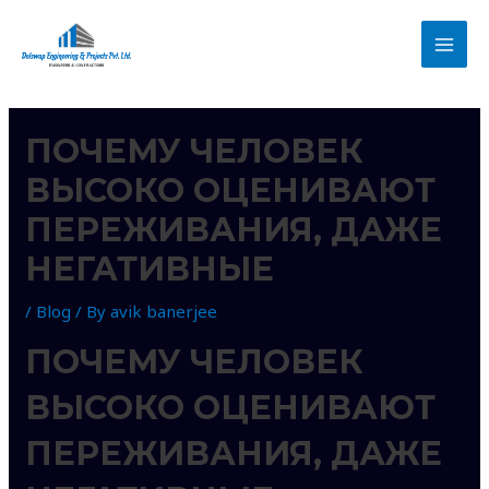
Skip
Post
MAI
to
navigation
MEN
content
ПОЧЕМУ ЧЕЛОВЕК
ВЫСОКО ОЦЕНИВАЮТ
ПЕРЕЖИВАНИЯ, ДАЖЕ
НЕГАТИВНЫЕ
/
Blog
/ By
avik banerjee
ПОЧЕМУ ЧЕЛОВЕК
ВЫСОКО ОЦЕНИВАЮТ
ПЕРЕЖИВАНИЯ, ДАЖЕ