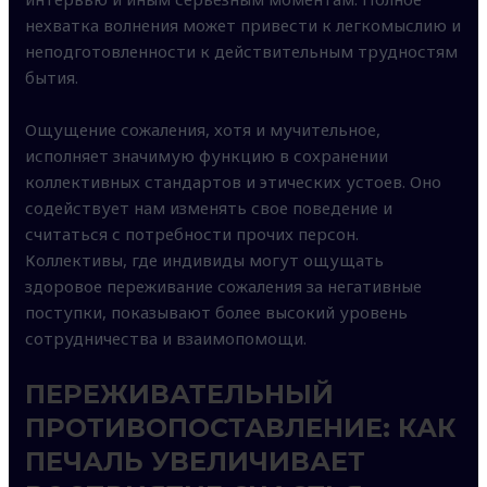
нехватка волнения может привести к легкомыслию и
неподготовленности к действительным трудностям
бытия.
Ощущение сожаления, хотя и мучительное,
исполняет значимую функцию в сохранении
коллективных стандартов и этических устоев. Оно
содействует нам изменять свое поведение и
считаться с потребности прочих персон.
Коллективы, где индивиды могут ощущать
здоровое переживание сожаления за негативные
поступки, показывают более высокий уровень
сотрудничества и взаимопомощи.
ПЕРЕЖИВАТЕЛЬНЫЙ
ПРОТИВОПОСТАВЛЕНИЕ: КАК
ПЕЧАЛЬ УВЕЛИЧИВАЕТ