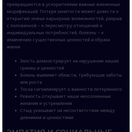
превращаются в ускорителями важных жизненных
модификаций. Потеря занятости может довести к
открытию новых карьерных возможностей, разрыв
с половинкой – к пересмотру отношений и
индивидуальных потребностей, болезнь – к
изменению существенных ценностей и образа
жизни.
Злость демонстрирует на нарушение наших
границ и ценностей
Боязнь выявляет области, требующие заботы
или роста
Тоска сигнализирует о важности потерянного
Ревность открывает наши неосознанные
желания и устремления
Стыд указывает на несоответствие между
деяниями и ценностями