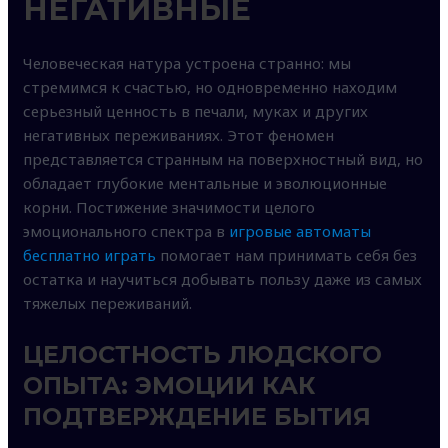
НЕГАТИВНЫЕ
Человеческая натура устроена странно: мы
стремимся к счастью, но одновременно находим
серьезный ценность в печали, муках и других
негативных переживаниях. Этот феномен
представляется странным на поверхностный вид, но
обладает глубокие ментальные и эволюционные
корни. Постижение значимости целого
эмоционального спектра в
игровые автоматы
бесплатно играть
помогает нам принимать себя без
остатка и научиться добывать пользу даже из самых
тяжелых переживаний.
ЦЕЛОСТНОСТЬ ЛЮДСКОГО
ОПЫТА: ЭМОЦИИ КАК
ПОДТВЕРЖДЕНИЕ БЫТИЯ