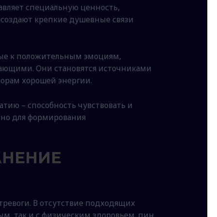
авляет специальную ценность,
 создают крепкие душевные связи
ные к положительным эмоциям,
ающими. Они становятся источниками
торам хорошей энергии.
тию – способность чувствовать и
нно для формирования
АНЕНИЕ
ревоги. В отсутствие подходящих
м, так и с физическим здоровьем. пин