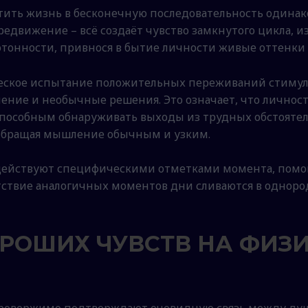
ить жизнь в бесконечную последовательность одинак
едвижение – всё создаёт чувство замкнутого цикла, из 
отонности, привнося в бытие личности живые оттенки
ческое испытание положительных переживаний стимул
ление и необычные решения. Это означает, что личн
способным обнаруживать выходы из трудных обстоятел
, обращая мышление обычным и узким.
ействуют специфическими отметками момента, помога
тствие аналогичных моментов дни сливаются в однород
РОШИХ ЧУВСТВ НА ФИЗ
провержимо подтверждают очевидную связь между д