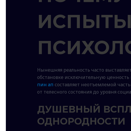
ИСПЫТЫ
ПСИХОЛ
Нынешняя реальность часто выставляе
обстановке исключительную ценность 
пин ап
составляет неотъемлемой часть
от телесного состояния до уровня соци
ДУШЕВНЫЙ ВСПЛ
ОДНОРОДНОСТИ