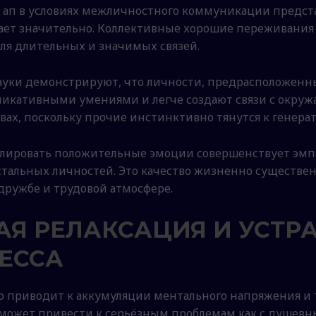
 ап в условиях межличностного коммуникации предст
стает значительно. Коллективные хорошие переживания
ля длительных и значимых связей.
науки демонстрируют, что личности, предрасположен
икативными умениями и легче создают связи с окруж
ах, поскольку прочие инстинктивно тянутся к генера
слировать положительные эмоции совершенствует эмпа
стальных личностей. Это качество жизненно существе
дружбе и трудовой атмосфере.
АЯ РЕЛАКСАЦИЯ И УСТР
ЕССА
приводит к аккумуляции ментального напряжения и т
может привести к серьёзным проблемам как с душевны