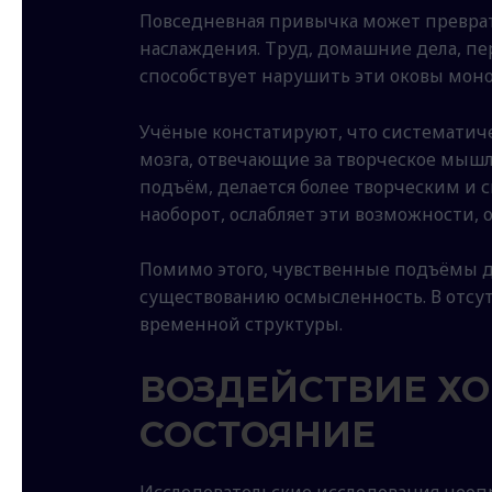
Повседневная привычка может преврат
наслаждения. Труд, домашние дела, пер
способствует нарушить эти оковы мон
Учёные констатируют, что системати
мозга, отвечающие за творческое мыш
подъём, делается более творческим и 
наоборот, ослабляет эти возможности
Помимо этого, чувственные подъёмы д
существованию осмысленность. В отсу
временной структуры.
ВОЗДЕЙСТВИЕ ХО
СОСТОЯНИЕ
Исследовательские исследования нео