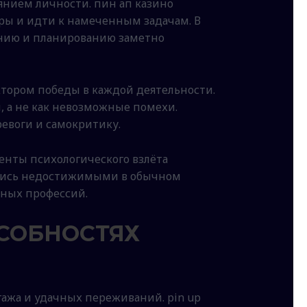
нием личности. пин ап казино
ры и идти к намеченным задачам. В
анию и планированию заметно
тором победы в каждой деятельности.
а не как невозможные помехи.
евоги и самокритику.
менты психологического взлёта
лялись недостижимыми в обычном
ных профессий.
СОБНОСТЯХ
ажа и удачных переживаний. pin up