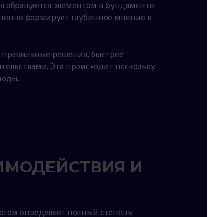
ния обращается элементом в фундаменте
пенно формирует глубинное мнение в
 правильные решения, быстрее
тельствами. Это происходит поскольку
иоды.
АИМОДЕЙСТВИЯ И
ногом определяет полный степень