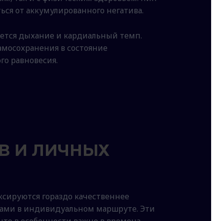
ься от аккумулированного негатива.
ется дыхание и кардиальный темп.
самосохранения в состояние
го равновесия.
В И ЛИЧНЫХ
сируются гораздо качественнее
ками в индивидуальном маршруте. Эти