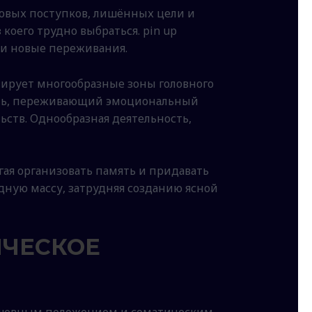
овых поступков, лишённых цели и
коего трудно выбраться. pin up
 и новые переживания.
ирует многообразные зоны головного
ость, переживающий эмоциональный
ьств. Однообразная деятельность,
я организовать память и придавать
ную массу, затрудняя созданию ясной
ИЧЕСКОЕ
ушевным положением и соматическим