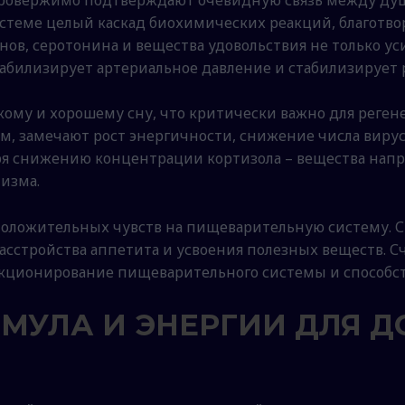
системе целый каскад биохимических реакций, благот
нов, серотонина и вещества удовольствия не только у
табилизирует артериальное давление и стабилизирует 
ому и хорошему сну, что критически важно для реген
 замечают рост энергичности, снижение числа вирус
аря снижению концентрации кортизола – вещества нап
изма.
положительных чувств на пищеварительную систему. Ст
сстройства аппетита и усвоения полезных веществ. С
кционирование пищеварительного системы и способс
МУЛА И ЭНЕРГИИ ДЛЯ 