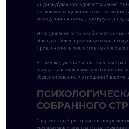
индивидуального удовлетворения. пин
поскольку разделённая счастье возра
между личностями, формируя основу д
Исследования в сфере общественной 
обладают более продвинутыми коммун
привлечения в коллективных сообществ
К тому же, умение испытывать и тран
ощущать психологическое состояние о
сбалансированных отношений в доме, 
ПСИХОЛОГИЧЕСК
СОБРАННОГО СТР
Современный ритм жизни непременно 
механизмов разрядки это напряжение 