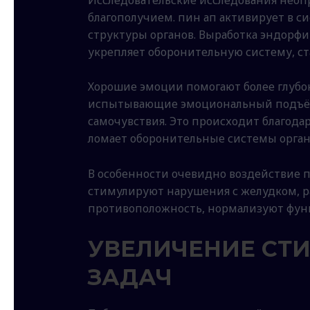
благополучием. пин ап активирует в 
структуры органов. Выработка эндорфи
укрепляет оборонительную систему, с
Хорошие эмоции помогают более глубок
испытывающие эмоциональный подъём,
самочувствия. Это происходит благод
ломает оборонительные системы орган
В особенности очевидно воздействие 
стимулируют нарушения с желудком, ра
противоположность, нормализуют фун
УВЕЛИЧЕНИЕ СТИ
ЗАДАЧ