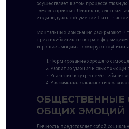
осуществляет в этом процессе главную
самовосприятия. Личность, системат
индивидуальной умении быть счастли
Ментальные изыскания раскрывают, чт
приспосабливаются к трансформациям 
хорошие эмоции формируют глубинный 
Формирование хорошего самооц
Развитие умения к самопомощи 
Усиление внутренней стабильно
Увеличение склонности к освоен
ОБЩЕСТВЕННЫЕ С
ОБЩИХ ЭМОЦИЙ
Личность представляет собой социальн