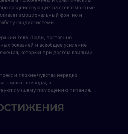
ворно воздействующих на всевозможные
силивает эмоциональный фон, но и
работу кардиосистемы.
ерации тела. Люди, постоянно
ных болезней и всеобщее усиление
ряжения, который при долгом влиянии
ресс и плохие чувства нередко
частливые эпизоды, в
твуют лучшему поглощению питания.
ДОСТИЖЕНИЯ