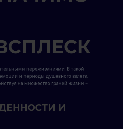
ВСПЛЕСК
цательными переживаниями. В такой
эмоции и периоды душевного взлета.
йствуя на множество граней жизни –
ДЕННОСТИ И