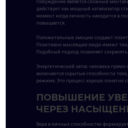
Побуждение является сложный менталь
действует как мощный катализатор ст
момент когда личность находится в п
повышается.
Положительные эмоции создают позити
Позитивно мыслящие люди имеют тенд
Подобный подход позволяет сохранять 
Энергетический запас человека прямо о
включаются скрытые способности тела
режиме. Это процесс хорошо понятно 
ПОВЫШЕНИЕ УВЕ
ЧЕРЕЗ НАСЫЩЕН
Вера в личных способностях формирует