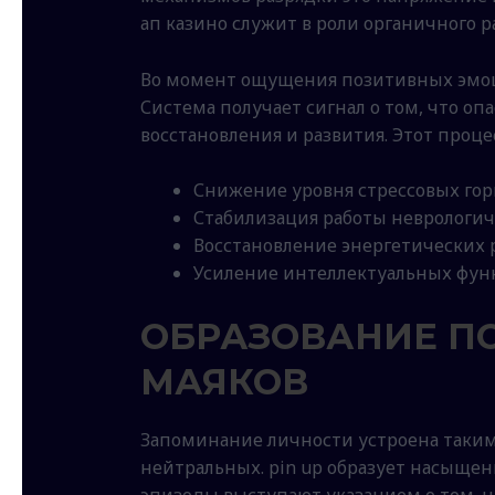
ап казино служит в роли органичного 
Во момент ощущения позитивных эмоц
Система получает сигнал о том, что оп
восстановления и развития. Этот проц
Снижение уровня стрессовых гор
Стабилизация работы неврологи
Восстановление энергетических р
Усиление интеллектуальных фун
ОБРАЗОВАНИЕ П
МАЯКОВ
Запоминание личности устроена таким
нейтральных. pin up образует насыще