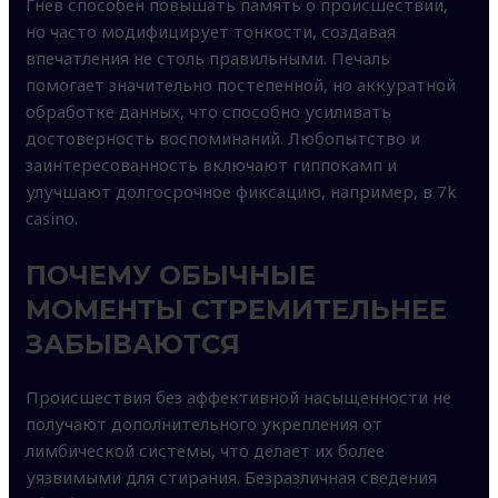
Гнев способен повышать память о происшествии,
но часто модифицирует тонкости, создавая
впечатления не столь правильными. Печаль
помогает значительно постепенной, но аккуратной
обработке данных, что способно усиливать
достоверность воспоминаний. Любопытство и
заинтересованность включают гиппокамп и
улучшают долгосрочное фиксацию, например, в 7k
casino.
ПОЧЕМУ ОБЫЧНЫЕ
МОМЕНТЫ СТРЕМИТЕЛЬНЕЕ
ЗАБЫВАЮТСЯ
Происшествия без аффективной насыщенности не
получают дополнительного укрепления от
лимбической системы, что делает их более
уязвимыми для стирания. Безразличная сведения