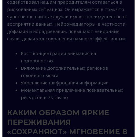
содействовал нашим прародителям оставаться в
рискованных ситуациях. Он выражается в том, что
чувственно важные случаи имеют преимущество в
восприятии данных. Нейромедиаторы, в частности
дофамин и норадреналин, повышают нейронные
связи, делая ход сохранения намного эффективным.
Рост концентрации внимания на
подробностях
Включение дополнительных регионов
головного мозга
Укрепление шифрования информации
Моментальная привлечение познавательных
ресурсов в 7k casino
КАКИМ ОБРАЗОМ ЯРКИЕ
ПЕРЕЖИВАНИЯ
«СОХРАНЯЮТ» МГНОВЕНИЕ В