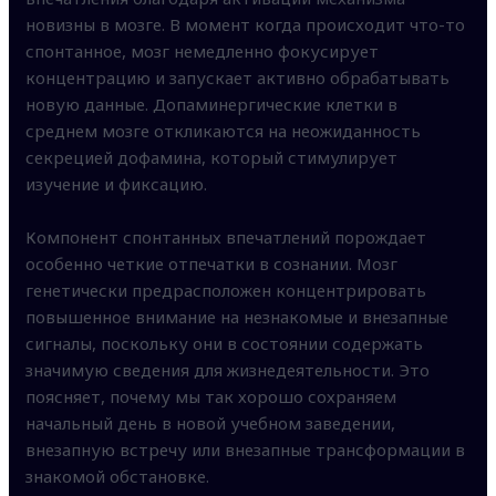
новизны в мозге. В момент когда происходит что-то
спонтанное, мозг немедленно фокусирует
концентрацию и запускает активно обрабатывать
новую данные. Допаминергические клетки в
среднем мозге откликаются на неожиданность
секрецией дофамина, который стимулирует
изучение и фиксацию.
Компонент спонтанных впечатлений порождает
особенно четкие отпечатки в сознании. Мозг
генетически предрасположен концентрировать
повышенное внимание на незнакомые и внезапные
сигналы, поскольку они в состоянии содержать
значимую сведения для жизнедеятельности. Это
поясняет, почему мы так хорошо сохраняем
начальный день в новой учебном заведении,
внезапную встречу или внезапные трансформации в
знакомой обстановке.