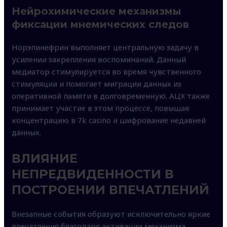
Нейрохимические механизмы
фиксации мнемических следов
Норэпинефрин выполняет центральную задачу в
усилении закрепления воспоминаний. Данный
медиатор стимулируется во время чувственного
стимуляции и помогает миграции данных из
оперативной памяти в долговременную. АЦХ также
принимает участие в этом процессе, повышая
концентрацию в 7k casino и шифрование недавней
данных.
ВЛИЯНИЕ
НЕПРЕДВИДЕННОСТИ В
ПОСТРОЕНИИ ВПЕЧАТЛЕНИЙ
Внезапные события образуют исключительно яркие
впечатления благодаря активации механизма