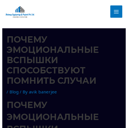
Skip
Post
MAI
to
navigation
MEN
content
ПОЧЕМУ
ЭМОЦИОНАЛЬНЫЕ
ВСПЫШКИ
СПОСОБСТВУЮТ
ПОМНИТЬ СЛУЧАИ
/
Blog
/ By
avik banerjee
ПОЧЕМУ
ЭМОЦИОНАЛЬНЫЕ