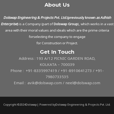
About Us
Dolswap Engineering & Projects Pvt. Ltd.
(previously known
as Adhish
Enterprise
)
is a Company (part of
Dolswap Group
), which works in a vast
area with their moral values and ideals which are the prime criteria
forselecting the company to engage
for Construction or Project.
Get In Touch
Address : 193 A/12 PICNIC GARDEN ROAD,
KOLKATA – 700039
Phone : +91-8335997419 / +91-8910641273 / +91-
7980733535
Email : avik@dolswap.com / neel@dolswap.com
Copyright ©2024Dolswap| Powered byDolswap Engineering & Projects Pvt. Ltd.