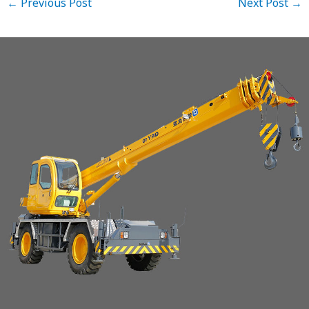
←
Previous Post
Next Post
→