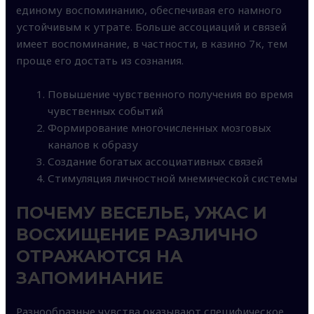
единому воспоминанию, обеспечивая его намного
устойчивым к утрате. Больше ассоциаций и связей
имеет воспоминание, в частности, в казино 7к, тем
проще его достать из сознания.
Повышение чувственного получения во время
чувственных событий
Формирование многочисленных мозговых
каналов к образу
Создание богатых ассоциативных связей
Стимуляция личностной мнемической системы
ПОЧЕМУ ВЕСЕЛЬЕ, УЖАС И
ВОСХИЩЕНИЕ РАЗЛИЧНО
ОТРАЖАЮТСЯ НА
ЗАПОМИНАНИЕ
Разнообразные чувства оказывают специфическое