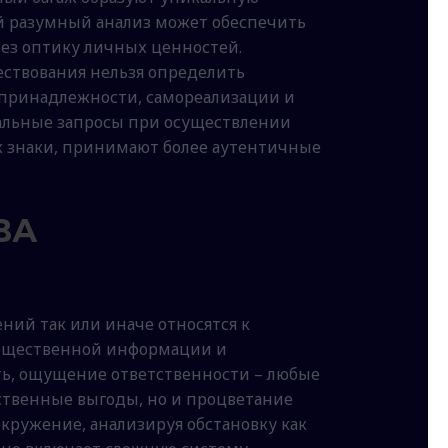
й разумный анализ может обеспечить
ез оптику личных ценностей.
ествования нельзя определить
 принадлежности, самореализации и
еальные запросы при осуществлении
х знаки, принимают более аутентичные
ВА
ний так или иначе относятся к
 общественной информации и
ть, ощущение ответственности – любые
ственные выгоды, но и процветание
кружение, анализируя обстановку как