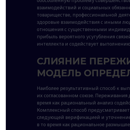
обособленную проблему совершенствов
взаимодействий и социальных обязанно
товариществе, профессиональной деяте
здоровые взаимодействия с иными люд
отношения с существенными индивидам
прибыль вероятного усугубления связ
интеллекта и содействует выполнению
СЛИЯНИЕ ПЕРЕЖ
МОДЕЛЬ ОПРЕДЕ
Наиболее результативный способ к вып
их согласованном союзе. Переживания 
время как рациональный анализ содей
Комплексный способ предусматривает 
следующей верификацией и уточнение
в то время как рациональное размышле