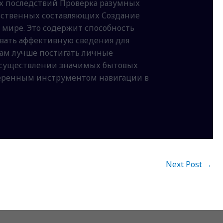
х последствий Проверка разумных
увственных составляющих Создание
 мире. Это содержит способность
овать аффективную сведения для
ам лучше постигать личные
 осуществлении значимых бытовых
оверенным инструментом навигации в
Next Post
→