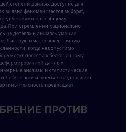
ьшей степени данных доступно для
ах выявил феномен “застоя выбора”,
определениями и всеобщему
да. При стремлении рационально
сь на деталях и лишаясь умение
яя быструю и часто более точную
сленности, когда недопустимо
ора могут повести к бесконечному
 деформированной данных.
примерные анализы и статистические
й Логический изучение предполагает
картины Неясность превращает
БРЕНИЕ ПРОТИВ