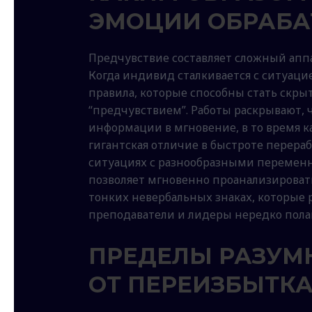
ЭМОЦИИ ОБРАБА
Предчувствие составляет сложный апп
Когда индивид сталкивается с ситуаци
правила, которые способны стать скры
“предчувствием”. Работы раскрывают,
информации в мгновение, в то время 
гигантская отличие в быстроте перера
ситуациях с разнообразными переменны
позволяет мгновенно проанализировать
тонких невербальных знаках, которые
преподаватели и лидеры нередко пола
ПРЕДЕЛЫ РАЗУМН
ОТ ПЕРЕИЗБЫТК