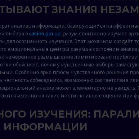
ТЫВАЮТ ЗНАНИЯ НЕЗА
арат анализа информации, базирующийся на аффектив
ей выбора в
casino pin up
, разум спонтанно изучает ар
ты для осознанного изучения. Этот механизм создаёт 
 что эмоциональные центры разума в состоянии анализ
как намеренное размышление лимитировано приблизит
ботки объясняет, почему чувственные выборы зачастую
ми. Особенно ярко плюсы чувственного решения прояв
 честность собеседника, возможную соответствие или 
 рациональный анализ может элементарно не увидеть.
гаются именно на такие инстинктивные оценки при ф
ОГО ИЗУЧЕНИЯ: ПАРАЛ
А ИНФОРМАЦИИ