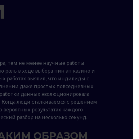
И
ра, тем не менее научные работы
роль в ходе выбора пин ап казино и
ых работах выявил, что индивиды с
олнении даже простых повседневных
еработки данных эволюционировала
. Когда люди сталкиваемся с решением
 вероятных результатах каждого
еский разбор на несколько секунд.
КАКИМ ОБРАЗОМ