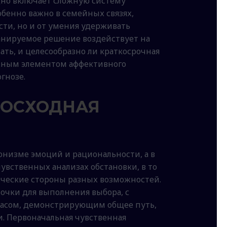
дно включает сложную систему
бенно важно в семейных связях,
сти, но и от умения удерживать
ланируемое решение воздействует на
ь, и целесообразно ли краткосрочная
ажным элементом аффективного
гнозе.
ВОСХОДНАЯ
онизме эмоций и рациональности, а в
увственных анализах обстановки, в то
ические стороны разных возможностей.
очки для выполнения выбора, с
пасом, демонстрирующим общее путь,
и. Первоначальная чувственная