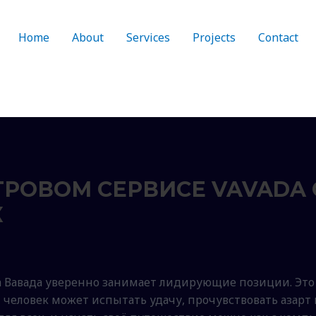
Home
About
Services
Projects
Contact
ГРОВОМ СЕРВИСЕ VAVADA
К
 Вавада уверенно занимает лидирующие позиции. Это 
человек может испытать удачу, прочувствовать азарт 