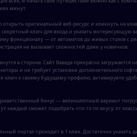
для всех, и начать своё путешествие можно как с компь
ких минут.
о открыть оригинальный веб-ресурс и кликнуть на кла
 секретный ключ для входа и указать интересующую в
сему функционалу — от автоматов до живых столов с 
истрация не вызывает сложностей даже у новичков.
нутся в стороне. Сайт Вавада прекрасно загружается 
иторы и не требует установки дополнительного софта
те ключ к своему будущему профилю, активируете удо
приветственный бонус — великолепный вариант погруз
ут каждый сможет подобрать что-то по вкусу: от кла
льный портал проходит в 1 клик. Достаточно указать д