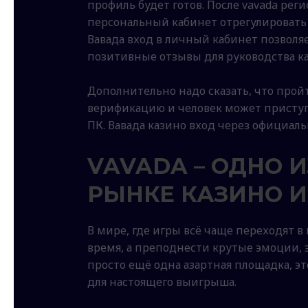
профиль будет готов. После vavada рег
персональный кабинет отрегулировать 
Вавада вход в личный кабинет позволя
позитивные отзывы для руководства ка
Дополнительно надо сказать, что прой
верификацию и человек может приступит
ПК. Вавада казино вход через официал
VAVADA – ОДНО 
РЫНКЕ КАЗИНО И
В мире, где игры всё чаще переходят в
время, а преподнести крутые эмоции, з
просто ещё одна азартная площадка, э
для настоящего выигрыша.