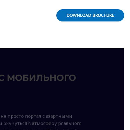
DOWNLOAD BROCHURE
 С МОБИЛЬНОГО
не просто портал с азартными
и окунуться в атмосферу реального