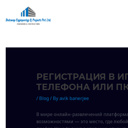
Skip
Post
to
navigation
content
РЕГИСТРАЦИЯ В И
ТЕЛЕФОНА ИЛИ П
/
Blog
/ By
avik banerjee
В мире онлайн-развлечений платформа
возможностями — это место, где любой 