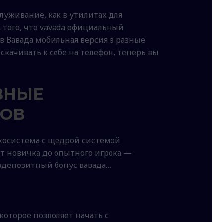
луживание, как в утилитах для
а того, что vavada официальный
в Вавада мобильная версия в разные
качивать к себе на телефон, теперь вы
ВНЫЕ
КОВ
 экосистема с щедрой системой
т новичка до опытного игрока —
ездепозитный бонус вавада…
оторое позволяет начать с