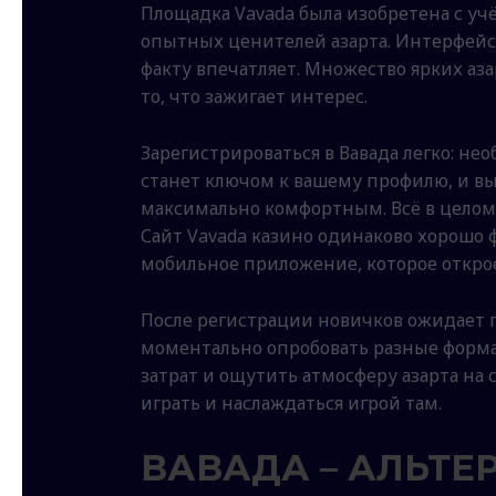
Площадка Vavada была изобретена с учё
опытных ценителей азарта. Интерфейс 
факту впечатляет. Множество ярких аз
то, что зажигает интерес.
Зарегистрироваться в Вавада легко: н
станет ключом к вашему профилю, и в
максимально комфортным. Всё в целом 
Сайт Vavada казино одинаково хорошо 
мобильное приложение, которое откро
После регистрации новичков ожидает 
моментально опробовать разные формат
затрат и ощутить атмосферу азарта на 
играть и наслаждаться игрой там.
ВАВАДА – АЛЬТЕ