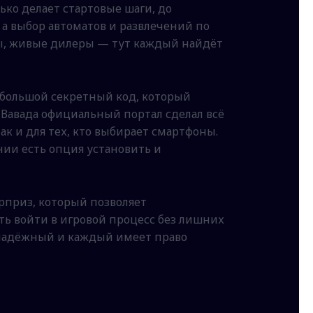
ько делает стартовые шаги, до
а выбор автоматов и развлечений по
иры, живые дилеры — тут каждый найдёт
ебольшой секретный код, который
Вавада официальный портал сделал всё
к и для тех, кто выбирает смартфоны.
нии есть опция установить и
приз, который позволяет
ть войти в игровой процесс без лишних
ь надёжный и каждый имеет право