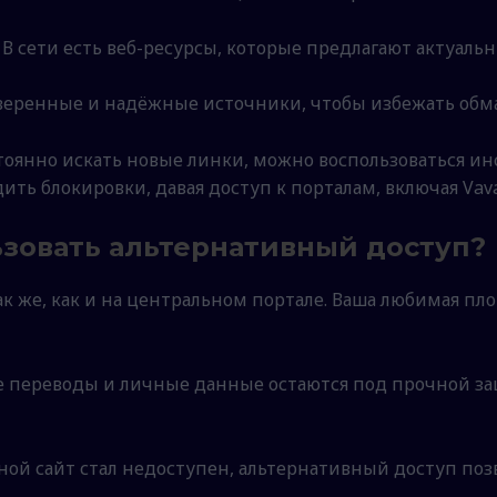
В сети есть веб-ресурсы, которые предлагают актуальн
еренные и надёжные источники, чтобы избежать обма
остоянно искать новые линки, можно воспользоваться и
ить блокировки, давая доступ к порталам, включая Vav
ьзовать альтернативный доступ?
так же, как и на центральном портале. Ваша любимая пл
е переводы и личные данные остаются под прочной за
вной сайт стал недоступен, альтернативный доступ поз