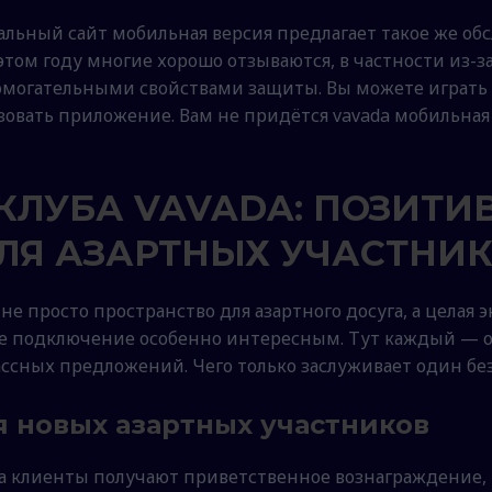
альный сайт мобильная версия предлагает такое же обс
 этом году многие хорошо отзываются, в частности из-з
омогательными свойствами защиты. Вы можете играть 
овать приложение. Вам не придётся vavada мобильная с
КЛУБА VAVADA: ПОЗИТИ
ЛЯ АЗАРТНЫХ УЧАСТНИ
е просто пространство для азартного досуга, а целая
ое подключение особенно интересным. Тут каждый — о
ассных предложений. Чего только заслуживает один б
 новых азартных участников
 клиенты получают приветственное вознаграждение, к