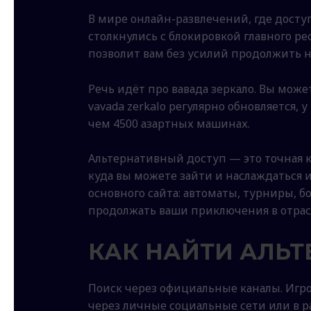
В мире онлайн-развлечений, где доступ
столкнулись с блокировкой главного ре
позволит вам без усилий продолжить н
Речь идёт про вавада зеркало. Вы може
vavada zerkalo регулярно обновляется, 
чем 4500 азартных машинах.
Альтернативный доступ — это точная ко
куда вы можете зайти и наслаждаться 
основного сайта: автоматы, турниры, б
продолжать ваши приключения в отрас
КАК НАЙТИ АЛЬТ
Поиск через официальные каналы. Игро
через личные социальные сети или в р