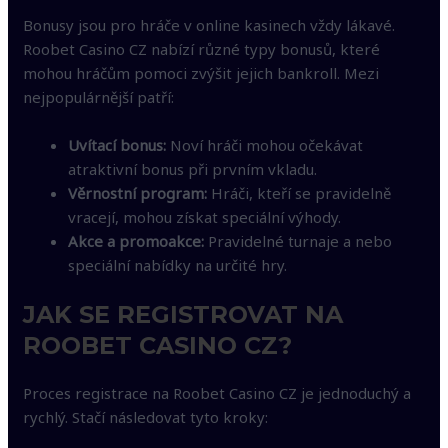
Bonusy jsou pro hráče v online kasinech vždy lákavé.
Roobet Casino CZ nabízí různé typy bonusů, které
mohou hráčům pomoci zvýšit jejich bankroll. Mezi
nejpopulárnější patří:
Uvítací bonus:
Noví hráči mohou očekávat
atraktivní bonus při prvním vkladu.
Věrnostní program:
Hráči, kteří se pravidelně
vracejí, mohou získat speciální výhody.
Akce a promoakce:
Pravidelné turnaje a nebo
speciální nabídky na určité hry.
JAK SE REGISTROVAT NA
ROOBET CASINO CZ?
Proces registrace na Roobet Casino CZ je jednoduchý a
rychlý. Stačí následovat tyto kroky: