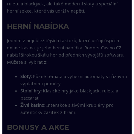
ruletu a blackjack, ale také moderní sloty a speciální
herní sekce, které vás udrží v napětí.
HERNÍ NABÍDKA
Jedním z nejdůležitějších faktorů, které určují úspěch
online kasina, je jeho herní nabídka. Roobet Casino CZ
nabízí širokou škálu her od předních vývojářů softwaru.
Můžete si vybrat z:
Sloty:
Různé témata a výherní automaty s různými
výplatními poměry.
Stolní hry:
Klasické hry jako blackjack, ruleta a
baccarat.
Živé kasino:
Interakce s živými krupiéry pro
autentický zážitek z hraní.
BONUSY A AKCE