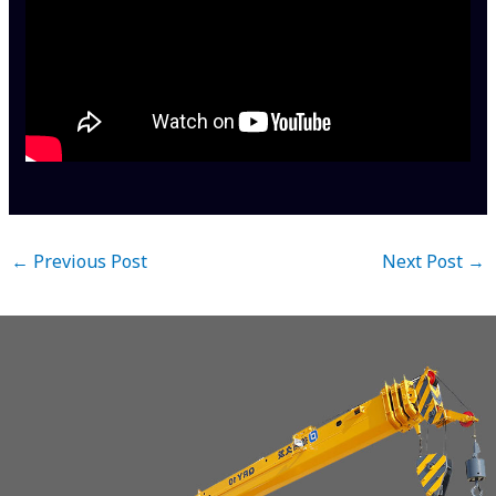
←
Previous Post
Next Post
→