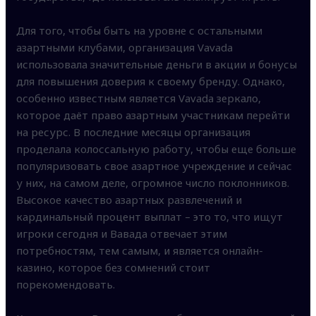
Для того, чтобы быть на уровне с остальными
азартными клубами, организация Vavada
использовала значительные деньги в акции и бонусы
для повышения доверия к своему бренду. Однако,
особенно известным является Vavada зеркало,
которое даёт право азартным участникам перейти
на ресурс. В последние месяцы организация
проделала колоссальную работу, чтобы еще больше
популяризовать свое азартное учреждение и сейчас
у них, на самом деле, огромное число поклонников.
Высокое качество азартных развлечений и
кардинальный процент выплат – это то, что ищут
игроки сегодня и Вавада отвечает этим
потребностям, тем самым, и является онлайн-
казино, которое без сомнений стоит
порекомендовать.