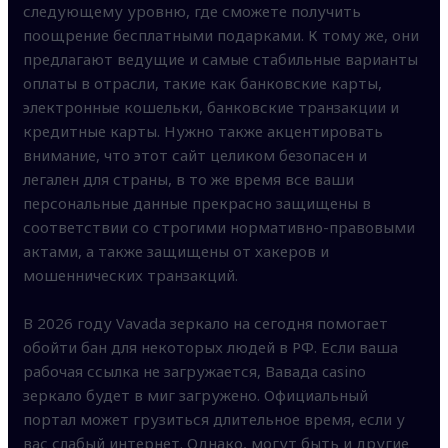
следующему уровню, где сможете получить
поощрение бесплатными подарками. К тому же, они
предлагают ведущие и самые стабильные варианты
оплаты в отрасли, такие как банковские карты,
электронные кошельки, банковские транзакции и
кредитные карты. Нужно также акцентировать
внимание, что этот сайт целиком безопасен и
легален для страны, в то же время все ваши
персональные данные прекрасно защищены в
соответствии со строгими нормативно-правовыми
актами, а также защищены от хакеров и
мошеннических транзакций.
В 2026 году Vavada зеркало на сегодня помогает
обойти бан для некоторых людей в РФ. Если ваша
рабочая ссылка не загружается, Вавада casino
зеркало будет в миг загружено. Официальный
портал может грузиться длительное время, если у
вас слабый интернет. Однако, могут быть и другие