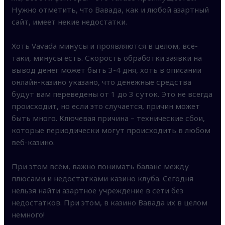
Нужно отметить, что Вавада, как и любой азартный
сайт, имеет некие недостатки.
Хоть Vavada минусы и проявляются в целом, всё-
таки, минусы есть. Скорость обработки заявки на
вывод денег может быть 3-4 дня, хоть в описании
онлайн-казино указано, что денежные средства
будут вам переведены от 1 до 3 суток. Это не всегда
происходит, но если это случается, причин может
быть много. Ключевая причина – технические сбои,
которые периодически могут происходить в любом
веб-казино.
При этом всём, важно понимать баланс между
плюсами и недостатками казино клуба. Сегодня
нельзя найти азартное учреждение в сети без
недостатков. При этом, в казино Вавада их в целом
немного!