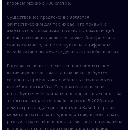
игрокам можно в 700 слотов.
Существенное предложение является
фантастическим для тех из вас, кто привык к
азартным развлечениям, но если вы начинающий
игрок, позитивных аспектов может быстро стать
слишком много, но не волнуйтесь! В цифровом
Vavada казино вы можете делать ставки бесплатно!
В целом, если вы стремитесь попробовать кое-
какие игровые автоматы, вам не потребуется
создавать профиль или сообщать казино номер
вашей кредитки Visa. Следовательно, вам не
потребуется учетная запись или денежные средства,
чтобы наслаждаться онлайн-играми. В 2026 году
демо игра вавада будет доступна Вам! Теперь вы
можете играть в ваше удовольствие, использовать
разные стратегии или просто смотреть на механизм
вендера, не тратя при этом ни одной копейки.