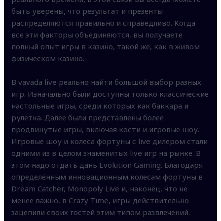
быть уверены, что результат и презенты
распределяются правильно и справедливо. Когда
все эти факторы объединяются, вы получаете
полный опыт игры в казино, такой же, как в живом
физическом казино.
В vavada live реально найти большой выбор разных
игр. Изначально были доступны только классические
настольные игры, среди которых как баккара и
рулетка. Далее были представлены более
продвинутые игры, включая кости и игровые шоу.
Игровые шоу и колеса фортуны с live дилером стали
одними из в целом знаменитых live игр на рынке. В
этом надо отдать дань Evolution Gaming. Благодаря
определённым инновационным колесам фортуны в
Dream Catcher, Monopoly Live и, наконец, что не
менее важно, в Crazy Time, игры действительно
зацепили своих гостей этим типом развлечений.