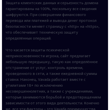
Защита клиентских данных и серьезность домена
гарантированы на 100%, поскольку все сведения
шифруются. При совершении финансового
перевода или платежей и вывода денег протокол
безопасности меняет страницу с «http» на «https»,
что обеспечивает техническую защиту
определённых операций.
Что касается защиты психической
неприкосновенности игрока, сайт предлагает
небольшую передышку, такую как определённое
отстранение от услуг, контроль времени,
проведенного в сети, а также ежедневной суммы
ставки. Наконец, Vavada работает вместе с
утилитами 18+ по исключению
несовершеннолетних, а также с учреждениями,
которые занимаются борьбой и предотвращением
зависимости от этого вида деятельности. Конечно
же, все эти факторы – это Vavada преимущества.