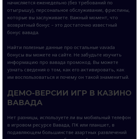
начисляется еженедельно (без требований по
отыгрышу), персональное обслуживание, фриспины,
которые вы заслуживаете. Важный момент, что
возвратный бонус – это достаточно известный
бонус вавада.
Найти полезные данные про остальные vavada
бонусы вы можете на сайте. Не забудьте изучить
информацию про вавада промокод. Вы можете
узнать сведения о том, как его активировать, как
им воспользоваться и почему он такой знаменитый.
ДЕМО-ВЕРСИИ ИГР В КАЗИНО
ВАВАДА
Нет разницы, используете ли вы мобильный телефон
в игровом ресурсе Вавада, ПК или планшет, в
подавляющем большинстве азартных развлечений