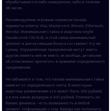
обрабатываются либо немедленно, либо в течение
48 часов.
Рекомендуемые игровым сервисом Vavada,
варианты оплаты: Visa, Mastercard, Bitcoin, Ethereum,
Revolut. Минимальная ставка в азартном клубе
Vavada этой 100 RUB, в этой связи минимальный
депозит и для активации бонуса составляет эту же
сумму. Определённые предложения могут иметь
другие лимиты или не иметь их вообще, детальнее
об этом можно прочитать в правилах определённого
предложения.
Не забывайте о том, что Vavada минимальная ставка
зависит от определённого слота. В некоторых
азартных развлечениях это может быть 200 рублей,
а в кое-каких вендерах и 300 рублей. Положить на
баланс финансы – есть возможность в любой
момент. Информация о том, Вавада как пополнить