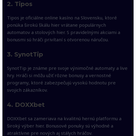
2. Tipos
Tipos je oficiálne online kasíno na Slovensku, ktoré
ponúka širokú škálu hier vrátane populárnych
automatov a stolových hier. S pravidelnými akciami a
bonusmi sú hráči privítaní s otvorenou náručou.
3. SynotTip
SynotTip je známe pre svoje výnimočné automaty a live
hry. Hráči si môžu užiť rôzne bonusy a vernostné
programy, ktoré zabezpečujú vysokú hodnotu pre
svojich zákazníkov.
4. DOXXbet
DOXXbet sa zameriava na kvalitnú hernú platformu a
široký výber hier. Bonusové ponuky sú výhodné a
atraktívne pre nových aj stálych hráčov.