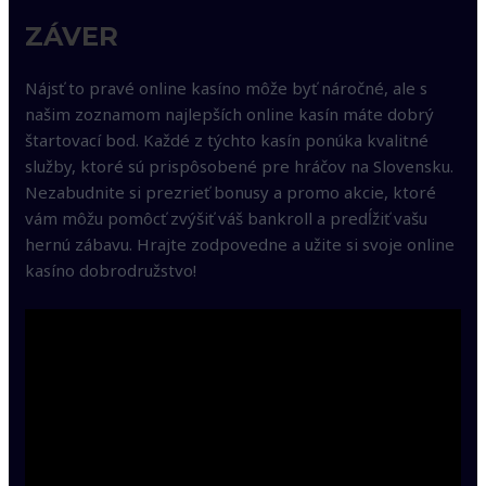
ZÁVER
Nájsť to pravé online kasíno môže byť náročné, ale s
našim zoznamom najlepších online kasín máte dobrý
štartovací bod. Každé z týchto kasín ponúka kvalitné
služby, ktoré sú prispôsobené pre hráčov na Slovensku.
Nezabudnite si prezrieť bonusy a promo akcie, ktoré
vám môžu pomôcť zvýšiť váš bankroll a predĺžiť vašu
hernú zábavu. Hrajte zodpovedne a užite si svoje online
kasíno dobrodružstvo!