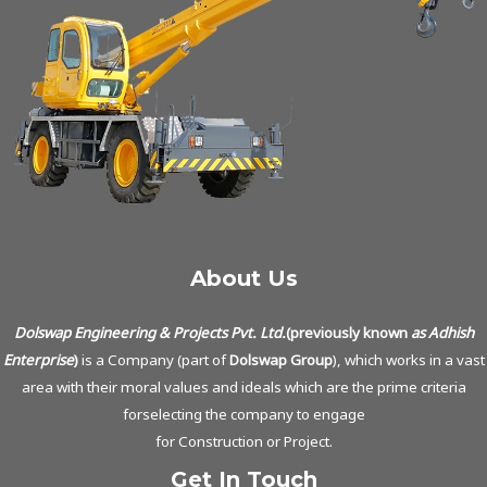
About Us
Dolswap Engineering & Projects Pvt. Ltd.
(previously known
as Adhish
Enterprise
)
is a Company (part of
Dolswap Group
), which works in a vast
area with their moral values and ideals which are the prime criteria
forselecting the company to engage
for Construction or Project.
Get In Touch