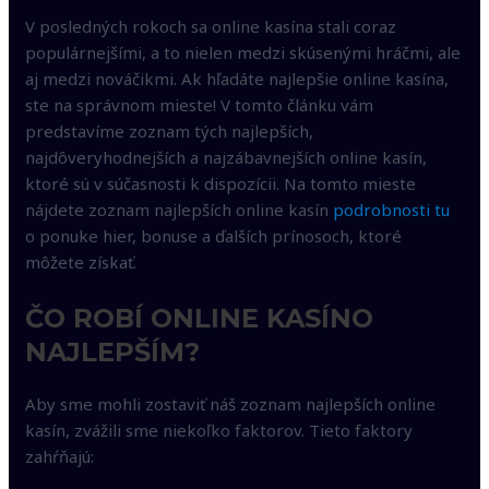
V posledných rokoch sa online kasína stali coraz
populárnejšími, a to nielen medzi skúsenými hráčmi, ale
aj medzi nováčikmi. Ak hľadáte najlepšie online kasína,
ste na správnom mieste! V tomto článku vám
predstavíme zoznam tých najlepších,
najdôveryhodnejších a najzábavnejších online kasín,
ktoré sú v súčasnosti k dispozícii. Na tomto mieste
nájdete zoznam najlepších online kasín
podrobnosti tu
o ponuke hier, bonuse a ďalších prínosoch, ktoré
môžete získať.
ČO ROBÍ ONLINE KASÍNO
NAJLEPŠÍM?
Aby sme mohli zostaviť náš zoznam najlepších online
kasín, zvážili sme niekoľko faktorov. Tieto faktory
zahŕňajú: