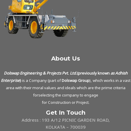
About Us
Dolswap Engineering & Projects Pvt. Ltd.
(previously known
as Adhish
Enterprise
)
is a Company (part of
Dolswap Group
), which works in a vast
area with their moral values and ideals which are the prime criteria
forselecting the company to engage
for Construction or Project.
Get In Touch
Address : 193 A/12 PICNIC GARDEN ROAD,
KOLKATA – 700039