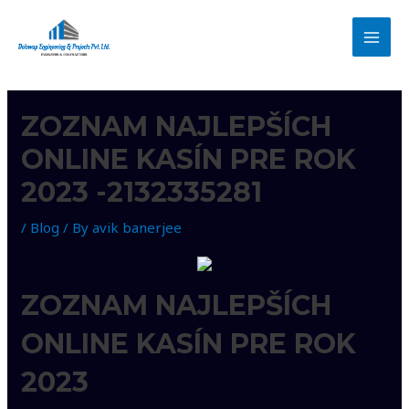
Skip
Post
MAI
to
navigation
MEN
content
ZOZNAM NAJLEPŠÍCH
ONLINE KASÍN PRE ROK
2023 -2132335281
/
Blog
/ By
avik banerjee
ZOZNAM NAJLEPŠÍCH
ONLINE KASÍN PRE ROK
2023