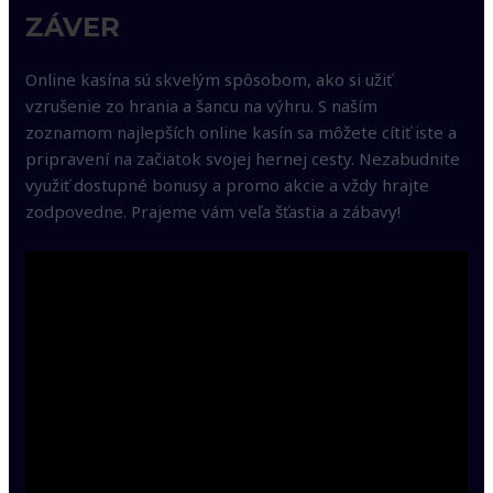
ZÁVER
Online kasína sú skvelým spôsobom, ako si užiť
vzrušenie zo hrania a šancu na výhru. S naším
zoznamom najlepších online kasín sa môžete cítiť iste a
pripravení na začiatok svojej hernej cesty. Nezabudnite
využiť dostupné bonusy a promo akcie a vždy hrajte
zodpovedne. Prajeme vám veľa šťastia a zábavy!