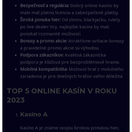
Bezpečnosť a regulácia:
Dobrý online kasíno by
malo mať platnú licenciu a zabezpečené platby.
Široká ponuka hier:
Od slotov, blackjacku, rulety
po live dealer hry, najlepšie kasína by mali
ponúkať rozmanité možnosti.
Bonusy a promo akcie:
Atraktívne uvítacie bonusy
a pravidelné promo akcie sú výhodou.
Podpora zákazníkov:
Kvalitná zákaznícka
podpora je kľúčová pre bezproblémové hranie.
Mobilná kompatibilita:
Možnosť hrať z mobilného
zariadenia je pre dnešných hráčov veľmi dôležitá.
TOP 5 ONLINE KASÍN V ROKU
2023
Kasíno A
Kasíno A je známe svojou širokou ponukou hier,