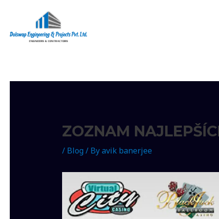
Skip
Post
to
navigation
content
ZOZNAM NAJLEPŠÍCH
/
Blog
/ By
avik banerjee