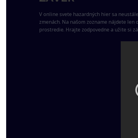
V online svete hazardných hier sa neustále
zmenách. Na našom zozname nájdete len os
prostredie. Hrajte zodpovedne a užite si z