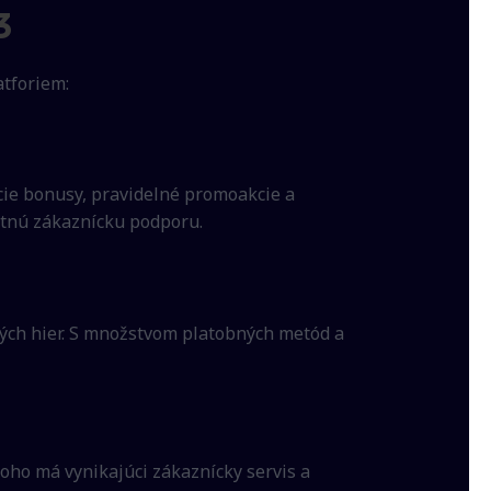
3
atforiem:
cie bonusy, pravidelné promoakcie a
itnú zákaznícku podporu.
vých hier. S množstvom platobných metód a
ho má vynikajúci zákaznícky servis a