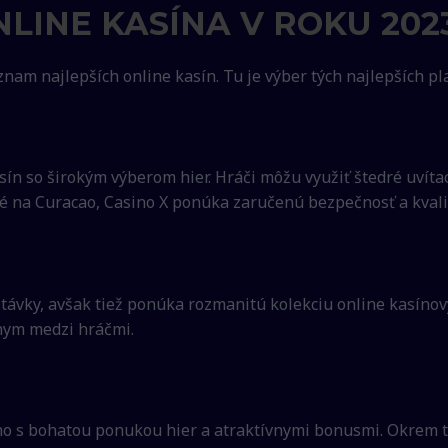
LINE KASÍNA V ROKU 202
znam najlepších online kasín. Tu je výber tých najlepších pl
sín so širokým výberom hier. Hráči môžu využiť štedré uvíta
é na Curacao, Casino X ponúka zaručenú bezpečnosť a kval
távky, avšak tiež ponúka rozmanitú kolekciu online kasíno
nym medzi hráčmi.
o s bohatou ponukou hier a atraktívnymi bonusmi. Okrem to