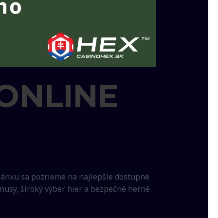
ONLINE
článku sa pozrieme na najlepšie dostupné
nusy, široký výber hier a bezpečné herné