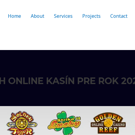
Home
About
Services
Projects
Contact
 ONLINE KASÍN PRE ROK 20