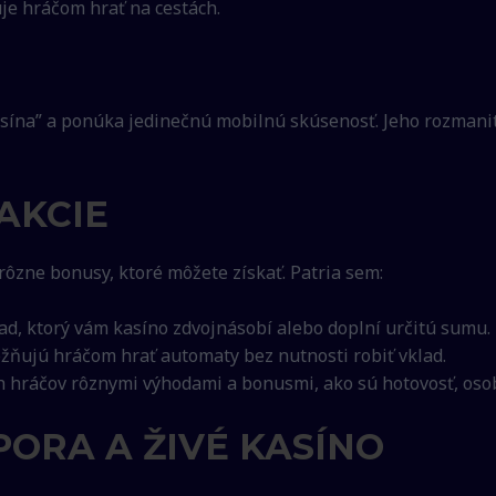
je hráčom hrať na cestách.
sína” a ponúka jedinečnú mobilnú skúsenosť. Jeho rozmanit
AKCIE
 rôzne bonusy, ktoré môžete získať. Patria sem:
lad, ktorý vám kasíno zdvojnásobí alebo doplní určitú sumu.
ňujú hráčom hrať automaty bez nutnosti robiť vklad.
hráčov rôznymi výhodami a bonusmi, ako sú hotovosť, osob
ORA A ŽIVÉ KASÍNO