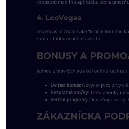
robustnú mobilnú aplikáciu, ktorá umožňu
4. LeoVegas
LeoVegas je známe ako “kráľ mobilného ka
robia z tohtoročného favorita.
BONUSY A PROMO
Jednou z hlavných atrakcií online kasín sú
Uvítací bonus:
Obvykle je to prvý vk
Bezplatné otočky:
Tieto ponuky umož
Verítní programy:
Odmeňujú verných 
ZÁKAZNÍCKA PODP