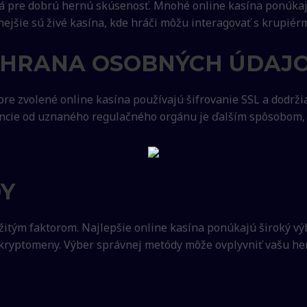
á pre dobrú hernú skúsenosť. Mnohé online kasína ponúkajú
nejšie sú živé kasína, kde hráči môžu interagovať s krupiér
CHRANA OSOBNÝCH ÚDAJ
obre zvolené online kasína používajú šifrovanie SSL a dodr
cencie od uznaného regulačného orgánu je ďalším spôsobom, 
Y
itým faktorom. Najlepšie online kasína ponúkajú široký výb
 kryptomeny. Výber správnej metódy môže ovplyvniť vašu he