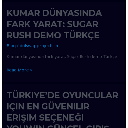
Kumar
KUMAR DÜNYASINDA
dünyasında
FARK YARAT: SUGAR
fark
yarat:
RUSH DEMO TÜRKÇE
Sugar
Rush
Blog
/
dolswapprojects.in
demo
Kumar dünyasında fark yarat: Sugar Rush demo Türkçe
Türkçe
Read More »
Türkiye’de
TÜRKIYE’DE OYUNCULAR
oyuncular
IÇIN EN GÜVENILIR
için
en
ERIŞIM SEÇENEĞI
güvenilir
erişim