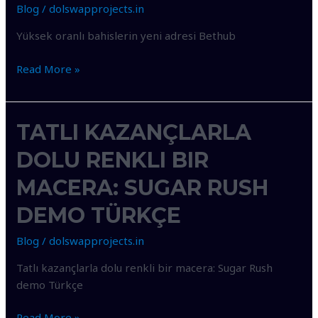
Bethub
Blog
/
dolswapprojects.in
Yüksek oranlı bahislerin yeni adresi Bethub
Read More »
Tatlı
TATLI KAZANÇLARLA
kazançlarla
DOLU RENKLI BIR
dolu
renkli
MACERA: SUGAR RUSH
bir
DEMO TÜRKÇE
macera:
Sugar
Blog
/
dolswapprojects.in
Rush
demo
Tatlı kazançlarla dolu renkli bir macera: Sugar Rush
Türkçe
demo Türkçe
Read More »