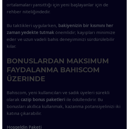
ortalamaları yansıttığı için yeni başlayanlar için de
rehber niteliğindedir.
Bu taktikleri uygularken,
bakiyenizin bir kısmını her
zaman yedekte tutmak
önemlidir; kayıpları minimize
eder ve uzun vadeli bahis deneyiminizi sürdürülebilir
kılar.
BONUSLARDAN MAKSIMUM
FAYDALANMA BAHISCOM
ÜZERINDE
Bahiscom, yeni kullanıcıları ve sadık üyeleri sürekli
olarak
cazip bonus paketleri
ile ödüllendirir. Bu
bonusları akıllıca kullanmak, kazanma potansiyelinizi iki
katına çıkarabilir.
Hoşgeldin Paketi