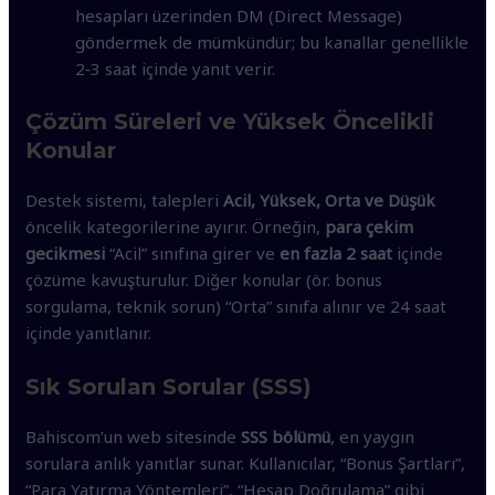
hesapları üzerinden DM (Direct Message)
göndermek de mümkündür; bu kanallar genellikle
2‑3 saat içinde yanıt verir.
Çözüm Süreleri ve Yüksek Öncelikli
Konular
Destek sistemi, talepleri
Acil, Yüksek, Orta ve Düşük
öncelik kategorilerine ayırır. Örneğin,
para çekim
gecikmesi
“Acil” sınıfına girer ve
en fazla 2 saat
içinde
çözüme kavuşturulur. Diğer konular (ör. bonus
sorgulama, teknik sorun) “Orta” sınıfa alınır ve 24 saat
içinde yanıtlanır.
Sık Sorulan Sorular (SSS)
Bahiscom’un web sitesinde
SSS bölümü
, en yaygın
sorulara anlık yanıtlar sunar. Kullanıcılar, “Bonus Şartları”,
“Para Yatırma Yöntemleri”, “Hesap Doğrulama” gibi