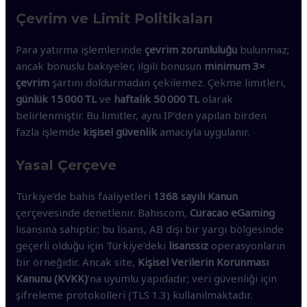
Çevrim ve Limit Politikaları
Para yatırma işlemlerinde
çevrim zorunluluğu
bulunmaz;
ancak bonuslu bakiyeler, ilgili bonusun
minimum 3×
çevrim
şartını doldurmadan çekilemez. Çekme limitleri,
günlük 15 000 TL
ve
haftalık 50 000 TL
olarak
belirlenmiştir. Bu limitler, aynı IP’den yapılan birden
fazla işlemde
kişisel güvenlik
amacıyla uygulanır.
Yasal Çerçeve
Türkiye’de bahis faaliyetleri
1368 sayılı Kanun
çerçevesinde denetlenir. Bahiscom,
Curacao eGaming
lisansına sahiptir; bu lisans, AB dışı bir yargı bölgesinde
geçerli olduğu için Türkiye’deki
lisanssız
operasyonların
bir örneğidir. Ancak site,
Kişisel Verilerin Korunması
Kanunu (KVKK)
’na uyumlu yapıdadır; veri güvenliği için
şifreleme protokolleri (TLS 1.3) kullanılmaktadır.