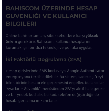
BAHISCOM ÜZERINDE HESAP
GÜVENLIĞI VE KULLANICI
BILGILERI
Online bahis ortamları, siber tehditlere karşı
yüksek
önlem
gerektirir. Bahiscom, kullanıcı hesaplarını
korumak için bir dizi teknoloji ve politika uygular.
İki Faktörlü Doğrulama (2FA)
Hesap girişlerinde
SMS kodu
veya
Google Authenticator
entegrasyonu tercih edilebilir. Bu sistem, sadece şifreyi
bilen birinin hesabı ele geçirmesini engeller. Kullanıcılar,
“Ayarlar > Güvenlik” menüsünden 2FA’yı aktif hale getirir
ve bir yedek kod alır; bu kod, telefon değiştirdiğinde
hesabı geri alma imkanı tanır.