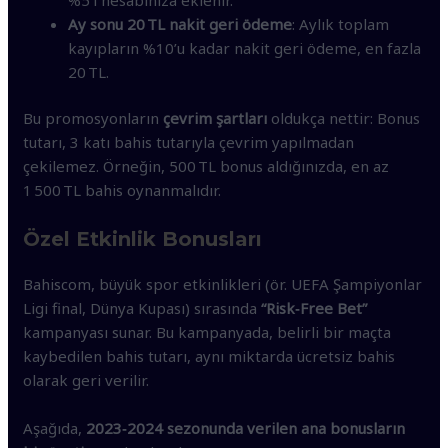
Ay sonu 20 TL nakit geri ödeme
: Aylık toplam
kayıpların %10’u kadar nakit geri ödeme, en fazla
20 TL.
Bu promosyonların
çevrim şartları
oldukça nettir: Bonus
tutarı, 3 katı bahis tutarıyla çevrim yapılmadan
çekilemez. Örneğin, 500 TL bonus aldığınızda, en az
1 500 TL bahis oynanmalıdır.
Özel Etkinlik Bonusları
Bahiscom, büyük spor etkinlikleri (ör. UEFA Şampiyonlar
Ligi final, Dünya Kupası) sırasında
“Risk‑Free Bet”
kampanyası sunar. Bu kampanyada, belirli bir maçta
kaybedilen bahis tutarı, aynı miktarda ücretsiz bahis
olarak geri verilir.
Aşağıda,
2023‑2024 sezonunda verilen ana bonusların