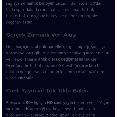
sağlayan
dinamik bir oyun
tarzıdır. Bahiscom, 30’dan
fazla spor dalında canlı bahis akışı sunar; futbol,
basketbol, tenis, buz hokeyi ve e‑spor en popüler
seçeneklerdir.
Gerçek Zamanlı Veri Akışı
Her maç için
istatistik panelleri
, top sahipliği, şut sayısı,
korner ve kart gibi bilgiler saniye saniye güncellenir. Bu
veriler, oranların
anlık olarak değişmesini
tetikler.
Örneğin, bir futbol maçında 0‑0 eşitliği sürerken bir
takıma gol gelirse, o takımın kazanma oranı %30’den
%55’e çıkabilir.
Canlı Yayın ve Tek Tıkla Bahis
Bahiscom,
30+ lig için HD canlı yayın
hizmeti verir. Yayın
sırasında ekranın sağ üst köşesindeki “Bahis Yap”
butonuna tıklayarak, izlediğiniz anlık olaya bahis