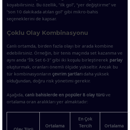
koyabilirsiniz. Bu özellik, “ilk gol”, “yer değiştirme” ve
“son 10 dakikada atılan gol” gibi mikro‑bahis
seçeneklerini de kapsar.
Çoklu Olay Kombinasyonu
Canlı ortamda, birden fazla olayı bir arada kombine
edebilirsiniz. Örneğin, bir tenis maçında set kazanma ve
aynı anda “İlk Set 6‑3” gibi iki koşulu birleştirerek
parlay
oluşturmak, oranları önemli ölçüde yükseltir. Ancak bu
tür kombinasyonların
çevrim şartları
daha yüksek
olduğundan, doğru risk yönetimi gerekir.
Aşağıda,
canlı bahislerde en popüler 8 olay türü
ve
ortalama oran aralıkları yer almaktadır:
En Çok
Ortalama
Tercih
Ortalama
Olay Türü