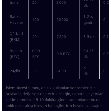
Ininal
20
3 000
0,2
dk
Banka
1‑2 iş
100
50 000
0
Havalesi
günü
QR‑Kod
20
7 500
3‑5 dk
0,1
(BKM)
Bitcoin
0,001
30‑45
0,5 BTC
0,3
(BTC)
BTC
dk
5‑12
Payfix
20
8 000
0
dk
İşlem süresi
sütunu, en sık kullanılan yöntemler için
ortalama değerleri gösterir. Örneğin, Papara ile yapılan
çekim genellikle
5‑10 dakika
içinde tamamlanır; bu da
anlık nakit akışı isteyen bahisçiler için büyük avantajdır.