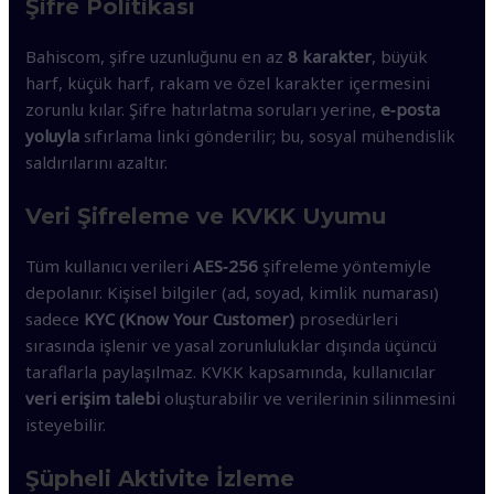
Şifre Politikası
Bahiscom, şifre uzunluğunu en az
8 karakter
, büyük
harf, küçük harf, rakam ve özel karakter içermesini
zorunlu kılar. Şifre hatırlatma soruları yerine,
e‑posta
yoluyla
sıfırlama linki gönderilir; bu, sosyal mühendislik
saldırılarını azaltır.
Veri Şifreleme ve KVKK Uyumu
Tüm kullanıcı verileri
AES‑256
şifreleme yöntemiyle
depolanır. Kişisel bilgiler (ad, soyad, kimlik numarası)
sadece
KYC (Know Your Customer)
prosedürleri
sırasında işlenir ve yasal zorunluluklar dışında üçüncü
taraflarla paylaşılmaz. KVKK kapsamında, kullanıcılar
veri erişim talebi
oluşturabilir ve verilerinin silinmesini
isteyebilir.
Şüpheli Aktivite İzleme