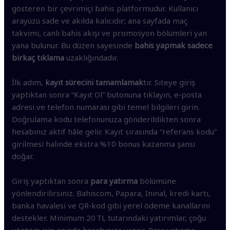
gösteren bir çevrimiçi bahis platformudur. Kullanıcı
arayüzü sade ve akılda kalıcıdır; ana sayfada maç
takvimi, canlı bahis akışı ve promosyon bölümleri yan
yana bulunur. Bu düzen sayesinde
bahis yapmak sadece
birkaç tıklama
uzaklığındadır.
İlk adım,
kayıt sürecini tamamlamak
tır. Siteye giriş
yaptıktan sonra “Kayıt Ol” butonuna tıklayın, e‑posta
adresi ve telefon numarası gibi temel bilgileri girin.
Doğrulama kodu telefonunuza gönderildikten sonra
hesabınız aktif hâle gelir. Kayıt sırasında “referans kodu”
girilmesi halinde ekstra %10 bonus kazanma şansı
doğar.
Giriş yaptıktan sonra
para yatırma
bölümüne
yönlendirilirsiniz. Bahiscom, Papara, Ininal, kredi kartı,
banka havalesi ve QR‑kod gibi yerel ödeme kanallarını
destekler. Minimum 20 TL tutarındaki yatırımlar, çoğu