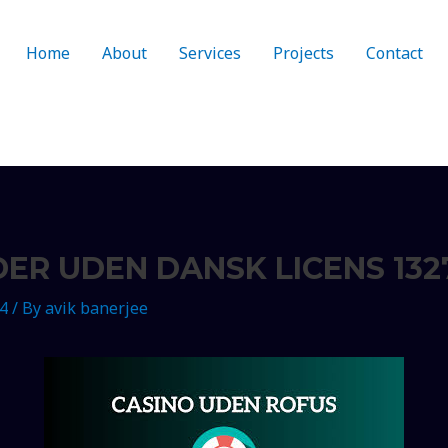
Home
About
Services
Projects
Contact
DER UDEN DANSK LICENS 132
4
/ By
avik banerjee