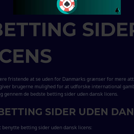
BETTING SIDE
ICENS
være fristende at se uden for Danmarks grænser for mere att
giver brugerne mulighed for at udforske international gamb
 dig gennem de bedste betting sider uden dansk licens.
ETTING SIDER UDEN DAN
at benytte betting sider uden dansk licens: