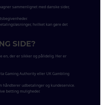
pagner sammenlignet med danske sider,
rtsbegivenheder.
talingsløsninger, hvilket kan gøre det
NG SIDE?
 en, der er sikker og pålidelig. Her er
alta Gaming Authority eller UK Gambling
en håndterer udbetalinger og kundeservice.
live betting muligheder.