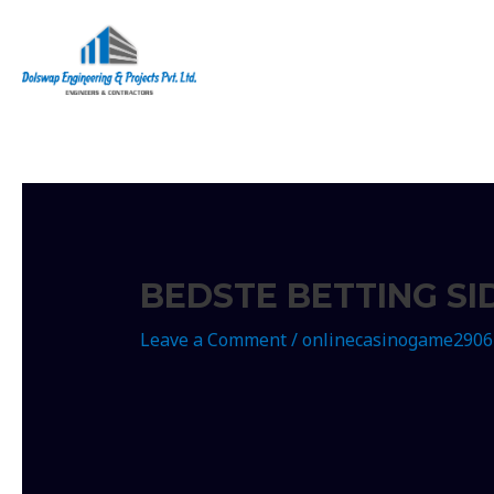
Skip
Post
to
navigation
content
BEDSTE BETTING SI
Leave a Comment
/
onlinecasinogame2906