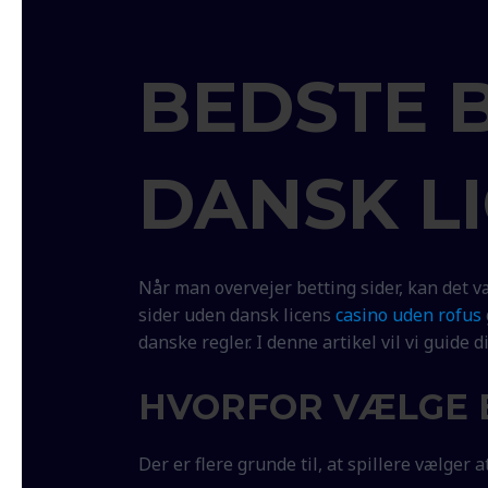
BEDSTE 
DANSK L
Når man overvejer betting sider, kan det 
sider uden dansk licens
casino uden rofus
danske regler. I denne artikel vil vi guide
HVORFOR VÆLGE B
Der er flere grunde til, at spillere vælger 