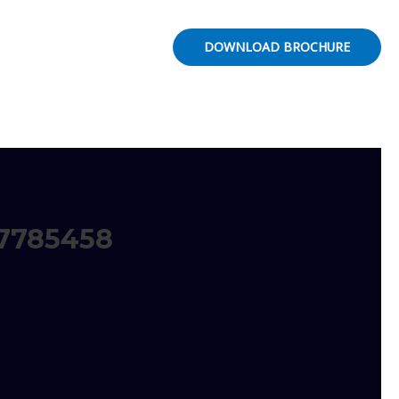
DOWNLOAD BROCHURE
7785458