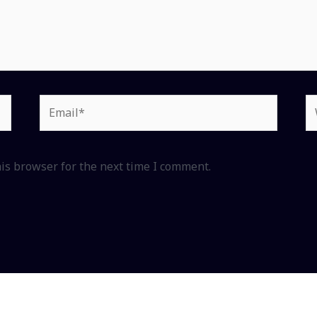
Email*
W
is browser for the next time I comment.