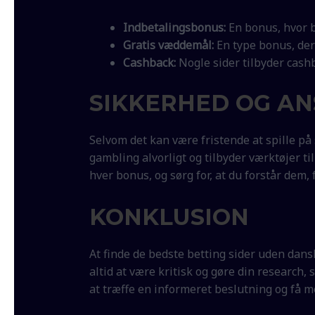
Indbetalingsbonus:
En bonus, hvor b
Gratis væddemål:
En type bonus, der
Cashback:
Nogle sider tilbyder cash
SIKKERHED OG AN
Selvom det kan være fristende at spille på s
gambling alvorligt og tilbyder værktøjer ti
hver bonus, og sørg for, at du forstår dem, 
KONKLUSION
At finde de bedste betting sider uden dans
altid at være kritisk og gøre din research,
at træffe en informeret beslutning og få me