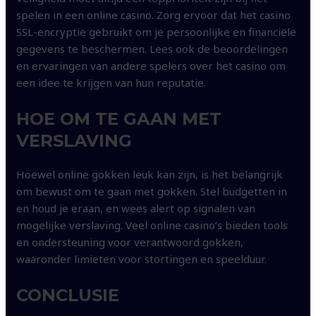
spelen in een online casino. Zorg ervoor dat het casino
SSL-encryptie gebruikt om je persoonlijke en financiële
gegevens te beschermen. Lees ook de beoordelingen
en ervaringen van andere spelers over het casino om
een idee te krijgen van hun reputatie.
HOE OM TE GAAN MET
VERSLAVING
Hoewel online gokken leuk kan zijn, is het belangrijk
om bewust om te gaan met gokken. Stel budgetten in
en houd je eraan, en wees alert op signalen van
mogelijke verslaving. Veel online casino’s bieden tools
en ondersteuning voor verantwoord gokken,
waaronder limieten voor stortingen en speelduur.
CONCLUSIE