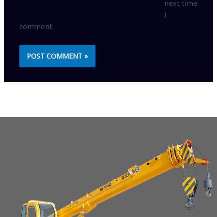
next time
I
comment.