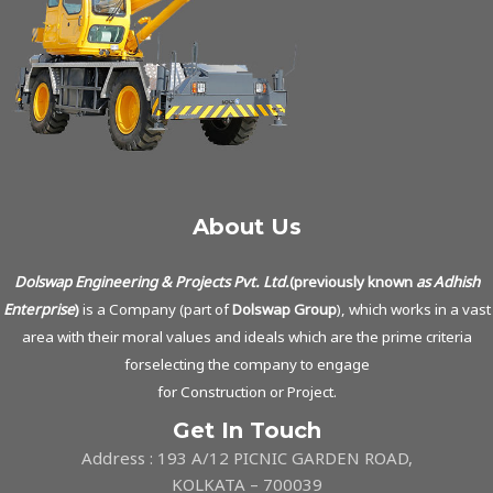
About Us
Dolswap Engineering & Projects Pvt. Ltd.
(previously known
as Adhish
Enterprise
)
is a Company (part of
Dolswap Group
), which works in a vast
area with their moral values and ideals which are the prime criteria
forselecting the company to engage
for Construction or Project.
Get In Touch
Address : 193 A/12 PICNIC GARDEN ROAD,
KOLKATA – 700039