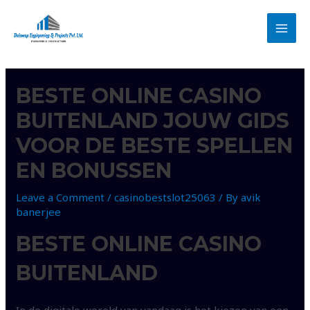
Skip
Post
MAI
to
navigation
MEN
content
BESTE ONLINE CASINO
BUITENLAND JOUW GIDS
VOOR DE BESTE SPELLEN
EN BONUSSEN
Leave a Comment
/
casinobestslot25063
/ By
avik
banerjee
BESTE ONLINE CASINO
BUITENLAND