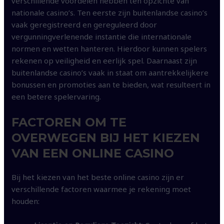
verschillende voordelen hebben ten opzichte van
nationale casino’s. Ten eerste zijn buitenlandse casino’s
vaak geregistreerd en gereguleerd door
vergunningverlenende instantie die internationale
normen en wetten hanteren. Hierdoor kunnen spelers
rekenen op veiligheid en eerlijk spel. Daarnaast zijn
buitenlandse casino’s vaak in staat om aantrekkelijkere
bonussen en promoties aan te bieden, wat resulteert in
een betere spelervaring.
FACTOREN OM TE
OVERWEGEN BIJ HET KIEZEN
VAN EEN ONLINE CASINO
Bij het kiezen van het beste online casino zijn er
verschillende factoren waarmee je rekening moet
houden: