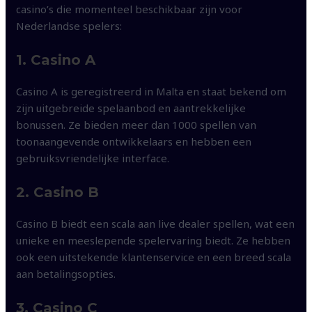
casino’s die momenteel beschikbaar zijn voor
Nederlandse spelers:
1. Casino A
Casino A is geregistreerd in Malta en staat bekend om
zijn uitgebreide spelaanbod en aantrekkelijke
bonussen. Ze bieden meer dan 1000 spellen van
toonaangevende ontwikkelaars en hebben een
gebruiksvriendelijke interface.
2. Casino B
Casino B biedt een scala aan live dealer spellen, wat een
unieke en meeslepende spelervaring biedt. Ze hebben
ook een uitstekende klantenservice en een breed scala
aan betalingsopties.
3. Casino C