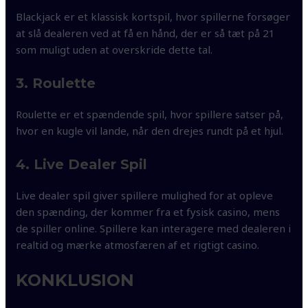
Blackjack er et klassisk kortspil, hvor spillerne forsøger
at slå dealeren ved at få en hånd, der er så tæt på 21
som muligt uden at overskride dette tal.
3. Roulette
Roulette er et spændende spil, hvor spillere satser på,
hvor en kugle vil lande, når den drejes rundt på et hjul.
4. Live Dealer Spil
Live dealer spil giver spillere mulighed for at opleve
den spænding, der kommer fra et fysisk casino, mens
de spiller online. Spillere kan interagere med dealeren i
realtid og mærke atmosfæren af et rigtigt casino.
KONKLUSION