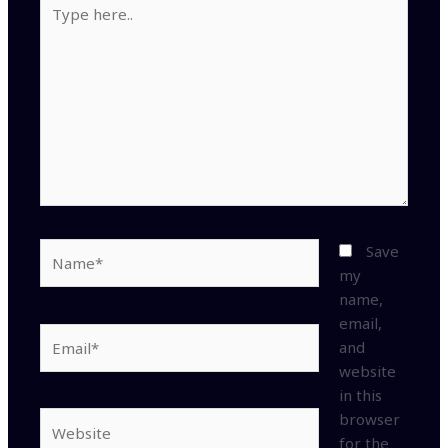
Type
here..
Name*
Save
my
name,
email,
Email*
and
website
in this
browser
Website
for the