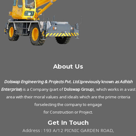
About Us
Dolswap Engineering & Projects Pvt. Ltd.
(previously known
as Adhish
Enterprise
)
is a Company (part of
Dolswap Group
), which works in a vast
area with their moral values and ideals which are the prime criteria
forselecting the company to engage
for Construction or Project.
Get In Touch
Address : 193 A/12 PICNIC GARDEN ROAD,