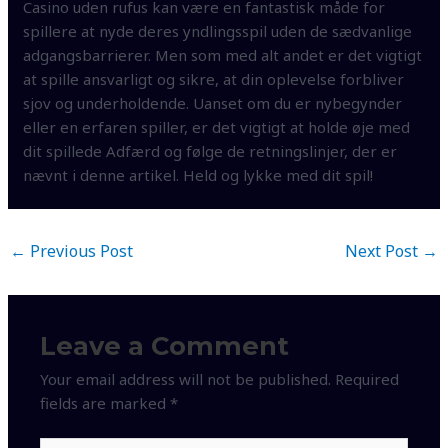
Casino uden rufus kan være en fantastisk måde for
spillere at nyde deres yndlingsspil uden de sædvanlige
adgangsbarrierer. Men som med alt andet er det vigtigt
at spille ansvarligt og sikre, at din oplevelse forbliver
sjov og underholdende. Uanset om du er nybegynder
eller en erfaren spiller, er det vigtigt at holde øje med
dit spillede Adfærd og følge de retningslinjer, der er
nævnt i denne artikel. Held og lykke med dit spil!
←
Previous Post
Next Post
→
Leave a Comment
Your email address will not be published.
Required
fields are marked
*