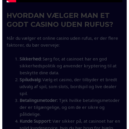
HVORDAN VÆLGER MAN ET
GODT CASINO UDEN RUFUS?
Når du vælger et online casino uden rufus, er der flere
faktorer, du bør overveje:
Sikkerhed:
Sørg for, at casinoet har en god
sikkerhedspolitik og anvender kryptering til at
beskytte dine data.
Spiludvalg:
Vælg et casino, der tilbyder et bredt
udvalg af spil, som slots, bordspil og live dealer
spil.
Betalingsmetoder:
Tjek hvilke betalingsmetoder
der er tilgængelige, og om de er sikre og
pålidelige.
Kunde Support:
Vær sikker på, at casinoet har en
solid kundeservice, hvis du har brug for hjælp.