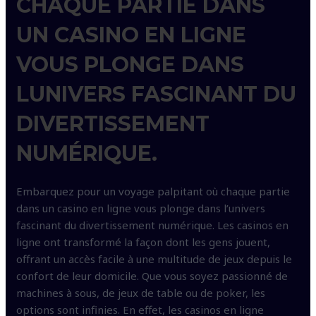
CHAQUE PARTIE DANS
UN CASINO EN LIGNE
VOUS PLONGE DANS
LUNIVERS FASCINANT DU
DIVERTISSEMENT
NUMÉRIQUE.
Embarquez pour un voyage palpitant où chaque partie
dans un casino en ligne vous plonge dans l’univers
fascinant du divertissement numérique. Les casinos en
ligne ont transformé la façon dont les gens jouent,
offrant un accès facile à une multitude de jeux depuis le
confort de leur domicile. Que vous soyez passionné de
machines à sous, de jeux de table ou de poker, les
options sont infinies. En effet, les casinos en ligne