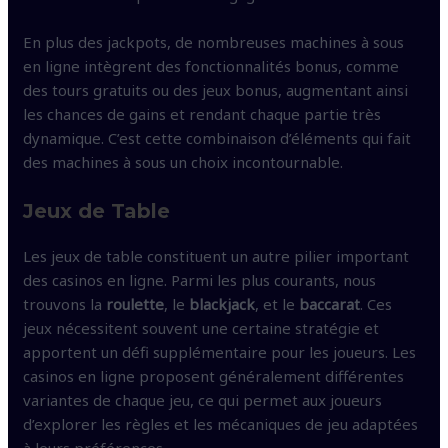
En plus des jackpots, de nombreuses machines à sous
en ligne intègrent des fonctionnalités bonus, comme
des tours gratuits ou des jeux bonus, augmentant ainsi
les chances de gains et rendant chaque partie très
dynamique. C’est cette combinaison d’éléments qui fait
des machines à sous un choix incontournable.
Jeux de Table
Les jeux de table constituent un autre pilier important
des casinos en ligne. Parmi les plus courants, nous
trouvons la
roulette
, le
blackjack
, et le
baccarat
. Ces
jeux nécessitent souvent une certaine stratégie et
apportent un défi supplémentaire pour les joueurs. Les
casinos en ligne proposent généralement différentes
variantes de chaque jeu, ce qui permet aux joueurs
d’explorer les règles et les mécaniques de jeu adaptées