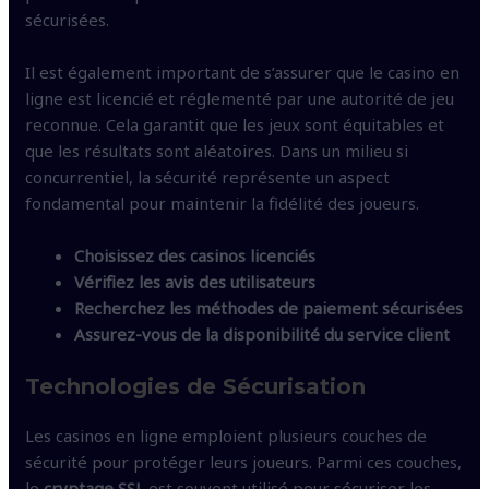
sécurisées.
Il est également important de s’assurer que le casino en
ligne est licencié et réglementé par une autorité de jeu
reconnue. Cela garantit que les jeux sont équitables et
que les résultats sont aléatoires. Dans un milieu si
concurrentiel, la sécurité représente un aspect
fondamental pour maintenir la fidélité des joueurs.
Choisissez des casinos licenciés
Vérifiez les avis des utilisateurs
Recherchez les méthodes de paiement sécurisées
Assurez-vous de la disponibilité du service client
Technologies de Sécurisation
Les casinos en ligne emploient plusieurs couches de
sécurité pour protéger leurs joueurs. Parmi ces couches,
le
cryptage SSL
est souvent utilisé pour sécuriser les