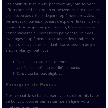
Les bonus de bienvenue, par exemple, sont souvent
offerts lors de l’inscription et peuvent inclure des tours
gratuits ou des crédits de jeu supplémentaires. Cela
permet aux nouveaux joueurs d’explorer le casino sans
risquer leur propre argent. De plus, les promotions
hebdomadaires ou mensuelles peuvent fournir des
avantages supplémentaires comme des remises en
argent sur les pertes, rendant chaque session de jeu
encore plus sympathique.
Évaluez les exigences de mise
Vérifiez la durée de validité du bonus
Consultez les jeux éligibles
Exemples de Bonus
Il est crucial de se familiariser avec les différents types
de bonus proposés par les casinos en ligne. Voici
quelques exemples :