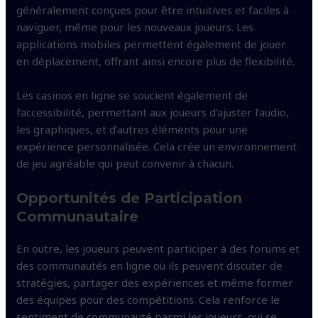
généralement conçues pour être intuitives et faciles à
naviguer, même pour les nouveaux joueurs. Les
applications mobiles permettent également de jouer
en déplacement, offrant ainsi encore plus de flexibilité.
Les casinos en ligne se soucient également de
l’accessibilité, permettant aux joueurs d’ajuster l’audio,
les graphiques, et d’autres éléments pour une
expérience personnalisée. Cela crée un environnement
de jeu agréable qui peut convenir à chacun.
Opportunités de Participation
Communautaire
En outre, les joueurs peuvent participer à des forums et
des communautés en ligne où ils peuvent discuter de
stratégies, partager des expériences et même former
des équipes pour des compétitions. Cela renforce le
sentiment de communauté parmi les joueurs, qui se