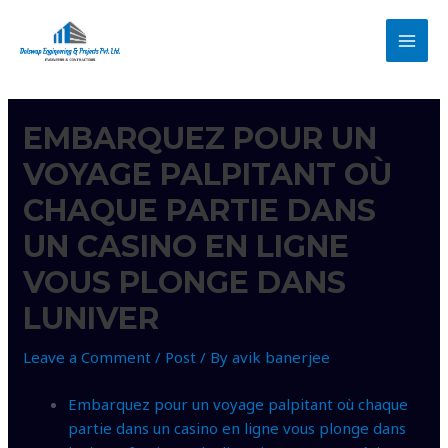
Skip
Post
MAI
to
navigation
MEN
content
EMBARQUEZ POUR UN
VOYAGE PALPITANT OÙ
CHAQUE PARTIE DANS
UN CASINO EN LIGNE
VOUS PLONGE DANS
LUNIVER
Leave a Comment
/
Post
/ By
avik banerjee
Embarquez pour un voyage palpitant où chaque
partie dans un casino en ligne vous plonge dans