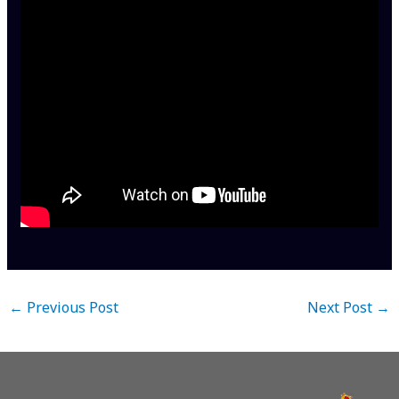
←
Previous Post
Next Post
→