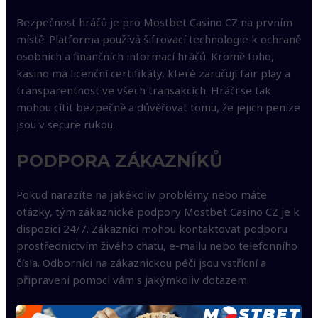
Bezpečnost hráčů je pro Mostbet Casino CZ na prvním
místě. Platforma používá šifrovací technologie k ochraně
osobních a finančních informací hráčů. Kromě toho,
kasino má licenční certifikáty, které zaručují fair play a
transparentnost ve všech transakcích. Hráči se tak
mohou cítit bezpečně a důvěřovat tomu, že jejich peníze
jsou v secure rukou.
PODPORA ZÁKAZNÍKŮ
Pokud narazíte na jakékoliv problémy nebo máte
otázky, tým zákaznické podpory Mostbet Casino CZ je k
dispozici 24/7. Zákazníci mohou kontaktovat podporu
prostřednictvím živého chatu, e-mailu nebo telefonního
čísla. Odborníci na zákaznickou péči jsou vstřícní a
připraveni pomoci vám s jakýmkoliv dotazem.