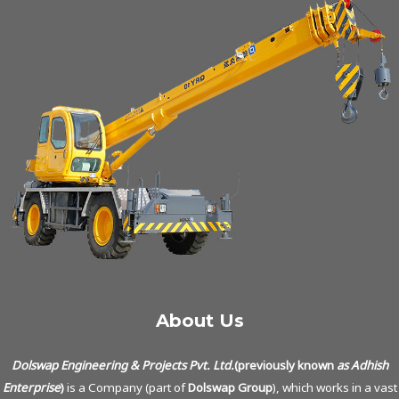
About Us
Dolswap Engineering & Projects Pvt. Ltd.
(previously known
as Adhish
Enterprise
)
is a Company (part of
Dolswap Group
), which works in a vast