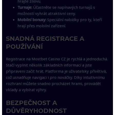
hrajte znovu.
Turnaje:
Účastněte se napínavých turnajů s
možností vyhrát atraktivní ceny.
Mobilní bonusy:
Speciální nabídky pro ty, kteří
hrají přes mobilní zařízení.
SNADNÁ REGISTRACE A
POUŽÍVÁNÍ
Registrace na Mostbet Casino CZ je rychlá a jednoduchá.
Stačí vyplnit několik základních informací a jste
připraveni začít hrát. Platforma je uživatelsky přívětivá,
což usnadňuje navigaci i pro nováčky. Díky intuitivnímu
rozhraní můžete snadno procházet hrami, provádět
vklady a vybírat výhry.
BEZPEČNOST A
DŮVĚRYHODNOST