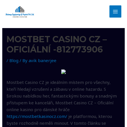
Skip
Post
MAI
to
navigation
MEN
content
MOSTBET CASINO CZ –
OFICIÁLNÍ -812773906
/
Blog
/ By
avik banerjee
Mostbet Casino CZ je ideálním místem pro všechny,
kteří hledají vzrušení a zábavu v online hazardu. S
širokou nabídkou her, fantastickými bonusy a snadným
přístupem ke kanceláři, Mostbet Casino CZ – Oficiální
online kasino pro dánské hráče
https://mostbetkasinocz.com/
je platformou, kterou
byste rozhodně neměli minout. V tomto článku se