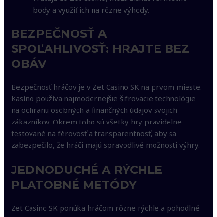
body a využiť ich na rôzne výhody.
BEZPEČNOSŤ A
SPOĽAHLIVOSŤ: HRAJTE BEZ
OBÁV
Bezpečnosť hráčov je v Zet Casino SK na prvom mieste.
Kasíno používa najmodernejšie šifrovacie technológie
na ochranu osobných a finančných údajov svojich
zákazníkov. Okrem toho sú všetky hry pravidelne
testované na férovosť a transparentnosť, aby sa
zabezpečilo, že hráči majú spravodlivé možnosti výhry.
JEDNODUCHÉ A RÝCHLE
PLATOBNÉ METÓDY
Zet Casino SK ponúka hráčom rôzne rýchle a pohodlné