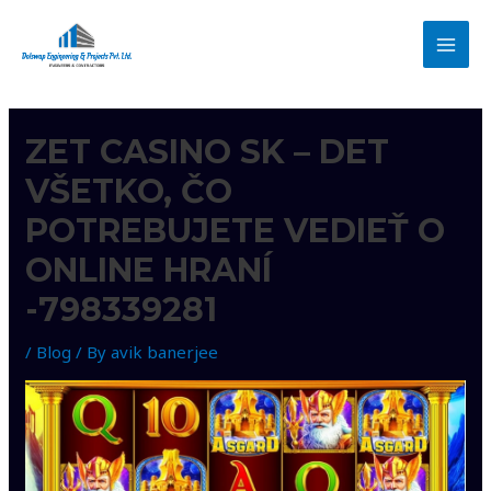
Skip
Post
MAI
to
navigation
MEN
content
ZET CASINO SK – DET
VŠETKO, ČO
POTREBUJETE VEDIEŤ O
ONLINE HRANÍ
-798339281
/
Blog
/ By
avik banerjee