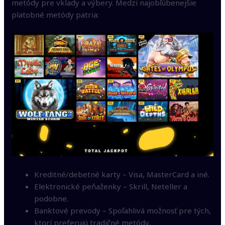
metódy pre vklady a výbery. Medzi najobľúbenejšie
platobné metódy patria:
Kreditné/debetné karty – Visa, MasterCard a iné.
Elektronické peňaženky – Skrill, Neteller a
podobne.
Banktové prevody – Spoľahlivá možnosť pre tých,
ktorí preferujú tradičné metódy.