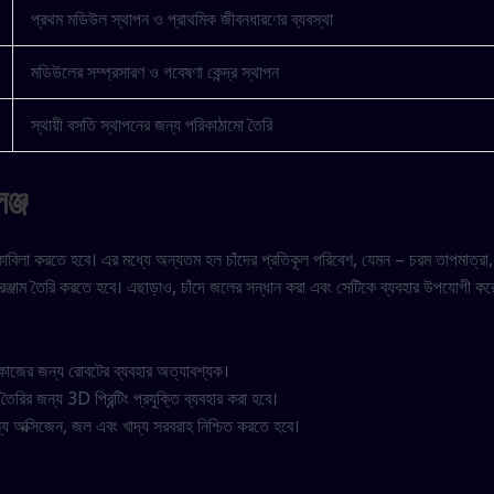
প্রথম মডিউল স্থাপন ও প্রাথমিক জীবনধারণের ব্যবস্থা
মডিউলের সম্প্রসারণ ও গবেষণা কেন্দ্র স্থাপন
স্থায়ী বসতি স্থাপনের জন্য পরিকাঠামো তৈরি
ঞ্জ
োকাবিলা করতে হবে। এর মধ্যে অন্যতম হল চাঁদের প্রতিকূল পরিবেশ, যেমন – চরম তাপমাত্র
সরঞ্জাম তৈরি করতে হবে। এছাড়াও, চাঁদে জলের সন্ধান করা এবং সেটিকে ব্যবহার উপযোগী করে
্য কাজের জন্য রোবটের ব্যবহার অত্যাবশ্যক।
তৈরির জন্য 3D প্রিন্টিং প্রযুক্তি ব্যবহার করা হবে।
 অক্সিজেন, জল এবং খাদ্য সরবরাহ নিশ্চিত করতে হবে।