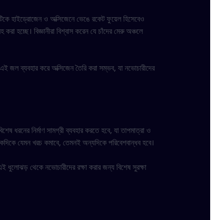
 সেটিকে হাইড্রোজেন ও অক্সিজেনে ভেঙে রকেট ফুয়েল হিসেবেও
করা হচ্ছে। বিজ্ঞানীরা বিশ্বাস করেন যে চাঁদের মেরু অঞ্চলে
ই জল ব্যবহার করে অক্সিজেন তৈরি করা সম্ভব, যা নভোচারীদের
শেষ ধরনের নির্মাণ সামগ্রী ব্যবহার করতে হবে, যা তাপমাত্রা ও
িটি একদিকে যেমন খরচ কমাবে, তেমনই অন্যদিকে পরিবেশবান্ধব হবে।
। এই ধুলোঝড় থেকে নভোচারীদের রক্ষা করার জন্য বিশেষ সুরক্ষা