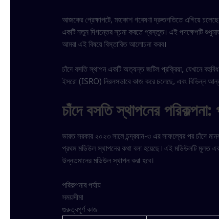
আজকের প্রেক্ষাপটে, মহাকাশ গবেষণা দ্রুতগতিতে এগিয়ে চলেছে, 
একটি নতুন দিগন্তের সূচনা করতে প্রস্তুত। এই পদক্ষেপটি শুধুমা
আমরা এই বিষয়ে বিস্তারিত আলোচনা করব।
চাঁদে বসতি স্থাপন একটি অত্যন্ত জটিল প্রক্রিয়া, যেখানে বহুবি
ইসরো (ISRO) নিরলসভাবে কাজ করে চলেছে, এবং বিভিন্ন আন্তর
চাঁদে বসতি স্থাপনের পরিকল্পনা: 
ভারত সরকার ২০২৩ সালে চন্দ্রযান-৩ এর সাফল্যের পর চাঁদে মান
প্রথম মডিউল স্থাপনের কথা বলা হয়েছে। এই মডিউলটি মূলত একটি
উন্নতমানের মডিউল স্থাপন করা হবে।
পরিকল্পনার পর্যায়
সময়সীমা
গুরুত্বপূর্ণ কাজ