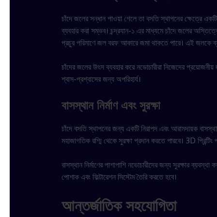
চাঁদে জলের সন্ধান পাওয়া গেলে তা বসতি স্থাপনের ক্ষেত্রে একট
ব্যবহার করা সম্ভব। চন্দ্রযান-১ এর মাধ্যমে চাঁদে জলের অস্তিত্ব
প্রচুর পরিমাণে জল বরফ আকারে জমা থাকতে পারে। এই জলকে ব্য
চাঁদের জলের উৎস ব্যবহার করে নভোচারীরা নিজেদের প্রয়োজনীয় 
শ্বাস-প্রশ্বাসের জন্য অপরিহার্য।
বাসস্থান নির্মাণ এবং সুরক্ষা
চাঁদে বসতি স্থাপনের জন্য একটি নিরাপদ এবং আরামদায়ক বাসস্থান ন
মহাজাগতিক রশ্মি থেকে সুরক্ষা প্রদান করতে পারবে। 3D প্রিন্টিং
বাসস্থান নির্মাণের পাশাপাশি নভোচারীদের জন্য সুরক্ষার ব্যবস্থ
পোশাক এবং ফিল্টারেশন সিস্টেম তৈরি করতে হবে।
আন্তর্জাতিক সহযোগিতা