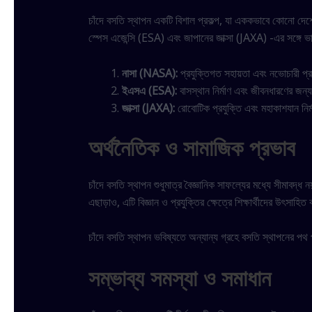
চাঁদে বসতি স্থাপন একটি বিশাল প্রকল্প, যা এককভাবে কোনো দেশের
স্পেস এজেন্সি (ESA) এবং জাপানের জাক্সা (JAXA) -এর সঙ্গে ভার
নাসা (NASA):
প্রযুক্তিগত সহায়তা এবং নভোচারী প্র
ইএসএ (ESA):
বাসস্থান নির্মাণ এবং জীবনধারণের জন্
জাক্সা (JAXA):
রোবোটিক প্রযুক্তি এবং মহাকাশযান নির্
অর্থনৈতিক ও সামাজিক প্রভাব
চাঁদে বসতি স্থাপন শুধুমাত্র বৈজ্ঞানিক সাফল্যের মধ্যে সীমাবদ
এছাড়াও, এটি বিজ্ঞান ও প্রযুক্তির ক্ষেত্রে শিক্ষার্থীদের উৎসাহ
চাঁদে বসতি স্থাপন ভবিষ্যতে অন্যান্য গ্রহে বসতি স্থাপনের পথ 
সম্ভাব্য সমস্যা ও সমাধান