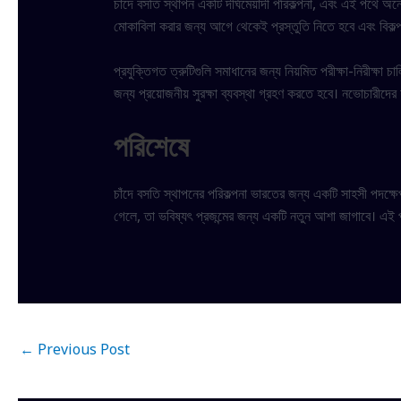
চাঁদে বসতি স্থাপন একটি দীর্ঘমেয়াদী পরিকল্পনা, এবং এই পথে অ
মোকাবিলা করার জন্য আগে থেকেই প্রস্তুতি নিতে হবে এবং বিকল্প
প্রযুক্তিগত ত্রুটিগুলি সমাধানের জন্য নিয়মিত পরীক্ষা-নিরীক্ষা 
জন্য প্রয়োজনীয় সুরক্ষা ব্যবস্থা গ্রহণ করতে হবে। নভোচারীদের শার
পরিশেষে
চাঁদে বসতি স্থাপনের পরিকল্পনা ভারতের জন্য একটি সাহসী পদক্ষ
গেলে, তা ভবিষ্যৎ প্রজন্মের জন্য একটি নতুন আশা জাগাবে। এই
←
Previous Post