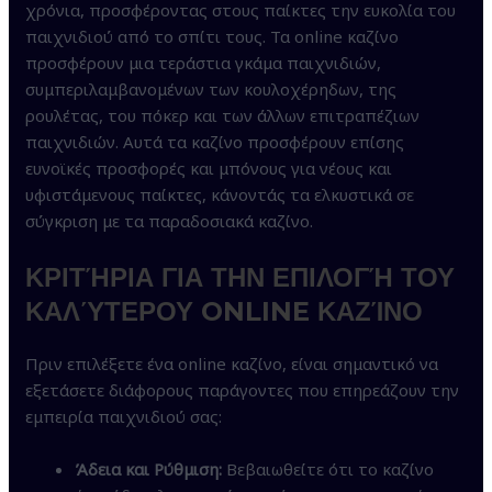
χρόνια, προσφέροντας στους παίκτες την ευκολία του
παιχνιδιού από το σπίτι τους. Τα online καζίνο
προσφέρουν μια τεράστια γκάμα παιχνιδιών,
συμπεριλαμβανομένων των κουλοχέρηδων, της
ρουλέτας, του πόκερ και των άλλων επιτραπέζιων
παιχνιδιών. Αυτά τα καζίνο προσφέρουν επίσης
ευνοϊκές προσφορές και μπόνους για νέους και
υφιστάμενους παίκτες, κάνοντάς τα ελκυστικά σε
σύγκριση με τα παραδοσιακά καζίνο.
ΚΡΙΤΉΡΙΑ ΓΙΑ ΤΗΝ ΕΠΙΛΟΓΉ ΤΟΥ
ΚΑΛΎΤΕΡΟΥ ONLINE ΚΑΖΊΝΟ
Πριν επιλέξετε ένα online καζίνο, είναι σημαντικό να
εξετάσετε διάφορους παράγοντες που επηρεάζουν την
εμπειρία παιχνιδιού σας:
Άδεια και Ρύθμιση:
Βεβαιωθείτε ότι το καζίνο