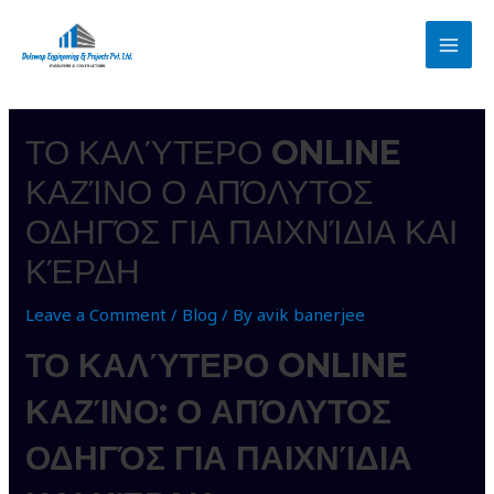
Skip
Post
MAI
to
navigation
MEN
content
ΤΟ ΚΑΛΎΤΕΡΟ ONLINE
ΚΑΖΊΝΟ Ο ΑΠΌΛΥΤΟΣ
ΟΔΗΓΌΣ ΓΙΑ ΠΑΙΧΝΊΔΙΑ ΚΑΙ
ΚΈΡΔΗ
Leave a Comment
/
Blog
/ By
avik banerjee
ΤΟ ΚΑΛΎΤΕΡΟ ONLINE
ΚΑΖΊΝΟ: Ο ΑΠΌΛΥΤΟΣ
ΟΔΗΓΌΣ ΓΙΑ ΠΑΙΧΝΊΔΙΑ