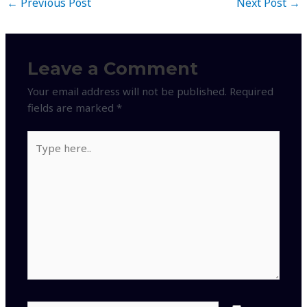
←
Previous Post
Next Post
→
Leave a Comment
Your email address will not be published.
Required
fields are marked
*
Type
here..