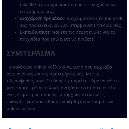
πώς θέλετε να χρησιμοποιήσετε τον χρόνο και
τα χρήματά σας.
Διαχείριση Χρημάτων:
Διαχειριστείτε το bankroll
σας προσεκτικά και μην υπερβαίνετε τα όριά σας.
Εκπαιδευτείτε:
Μάθετε τις στρατηγικές για τα
παιχνίδια που επιλέγετε να παίξετε.
ΣΥΜΠΈΡΑΣΜΑ
Το καλύτερο online καζίνο είναι αυτό που ταιριάζει
στις ανάγκες και τις προτιμήσεις σας. Με τις
πληροφορίες που εξετάσαμε, μπορείτε τώρα να κάνετε
μια ενημερωμένη επιλογή. Ανεξάρτητα από το αν είστε
νέος ή έμπειρος παίκτης, υπάρχουν ατελείωτες
ευκαιρίες για διασκέδαση και κέρδη στον κόσμο των
online καζίνο.