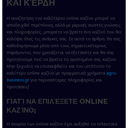
ΚΑΙ ΚΈΡΔΗ
Η αναζήτηση του καλύτερου online καζίνο μπορεί να
αποδειχθεί περίπλοκη, αλλά με μερικές σωστές γνώσεις
και πληροφορίες, μπορείτε να βρείτε ένα καζίνο που θα
καλύψει όλες τις ανάγκες σας. Σε αυτό το άρθρο, θα σας
καθοδηγήσουμε μέσα από τους σημαντικότερους
παράγοντες που χρειάζεται να εξετάσετε και θα σας
προτείνουμε πού να βρείτε το αγαπημένο σας καζίνο.
Μην ξεχνάτε να επισκεφθείτε και τον ιστότοπο το
καλύτερο online καζίνο με πραγματικά χρήματα
agro-
business.gr
για περισσότερες πληροφορίες και
προτάσεις!
ΓΙΑΤΊ ΝΑ ΕΠΙΛΈΞΕΤΕ ONLINE
ΚΑΖΊΝΟ;
Η σουρεα των online καζίνο έχει αυξηθεί τα τελευταία