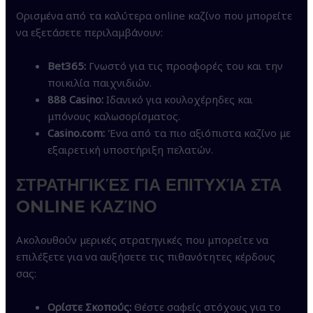
Ορισμένα από τα καλύτερα online καζίνο που μπορείτε
να εξετάσετε περιλαμβάνουν:
Bet365:
Γνωστό για τις προσφορές του και την
ποικιλία παιχνιδιών.
888 Casino:
Ιδανικό για κουλοχέρηδες και
μπόνους καλωσορίσματος.
Casino.com:
Ένα από τα πιο αξιόπιστα καζίνο με
εξαιρετική υποστήριξη πελατών.
ΣΤΡΑΤΗΓΙΚΈΣ ΓΙΑ ΕΠΙΤΥΧΊΑ ΣΤΑ
ONLINE ΚΑΖΊΝΟ
Ακολουθούν μερικές στρατηγικές που μπορείτε να
επιλέξετε για να αυξήσετε τις πιθανότητες κέρδους
σας:
Ορίστε Σκοπούς:
Θέστε σαφείς στόχους για το