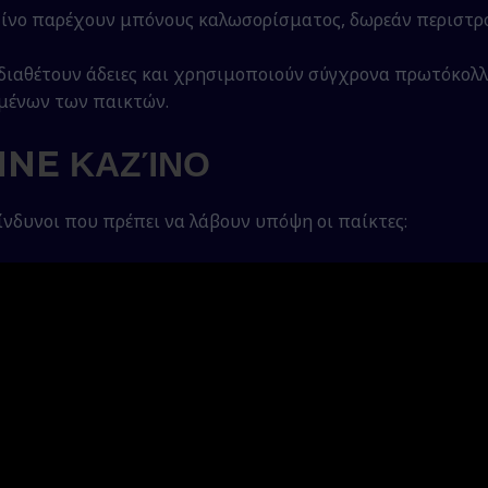
ίνο παρέχουν μπόνους καλωσορίσματος, δωρεάν περιστροφ
 διαθέτουν άδειες και χρησιμοποιούν σύγχρονα πρωτόκολ
μένων των παικτών.
INE ΚΑΖΊΝΟ
νδυνοι που πρέπει να λάβουν υπόψη οι παίκτες: