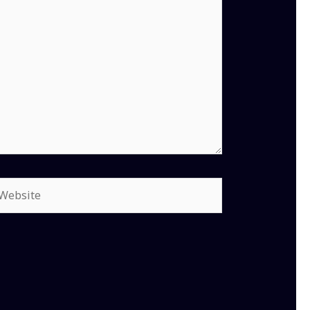
ebsite