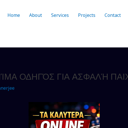
Home
About
Services
Projects
Contact
ΊΜΑ ΟΔΗΓΌΣ ΓΙΑ ΑΣΦΑΛΉ ΠΑΙ
anerjee