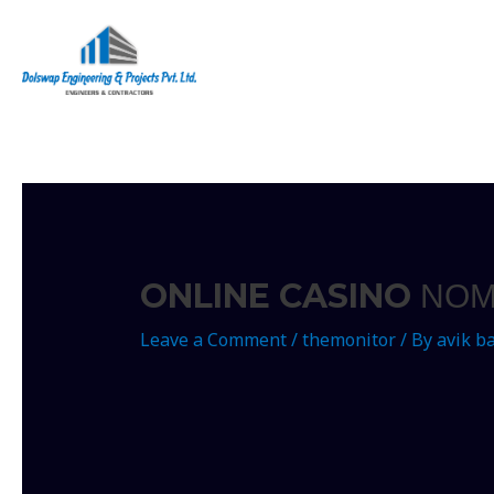
Skip
Post
to
navigation
content
ONLINE CASINO ΝΟΜ
Leave a Comment
/
themonitor
/ By
avik b