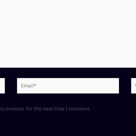
Email*
W
is browser for the next time I comment.