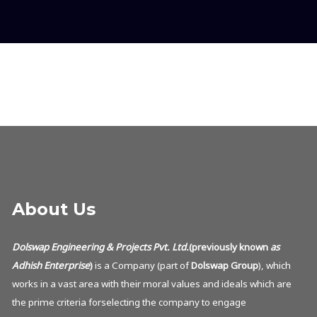
About Us
Dolswap Engineering & Projects Pvt. Ltd.
(previously known
as
Adhish Enterprise
)
is a Company (part of
Dolswap Group
), which
works in a vast area with their moral values and ideals which are
the prime criteria forselecting the company to engage