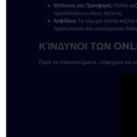
Μπόνους και Προσφορές:
Πολλά καζ
προσελκύσουν νέους παίκτες.
Ασφάλεια:
Τα νόμιμα online καζίνο
προσωπικών και οικονομικών δεδο
ΚΊΝΔΥΝΟΙ ΤΩΝ ONL
Παρά τα πλεονεκτήματα, υπάρχουν και κί