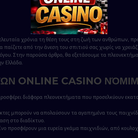
ελευταία χρόνια τη θέση τους στη ζωή των ανθρώπων, πρ
 παίζετε από την άνεση του σπιτιού σας χωρίς να χρειάζε
όγου. Στην παρούσα άρθρο, θα εξετάσουμε τα πλεονεκτήματ
ν Ελλάδα.
ΩΝ ONLINE CASINO ΝΌΜΙ
προσφέρει διάφορα πλεονεκτήματα που προσελκύουν εκατο
κτες μπορούν να απολαύσουν τα αγαπημένα τους παιχνίδ
αση στο διαδίκτυο.
ίνο προσφέρουν μια ευρεία γκάμα παιχνιδιών, από κουλοχ