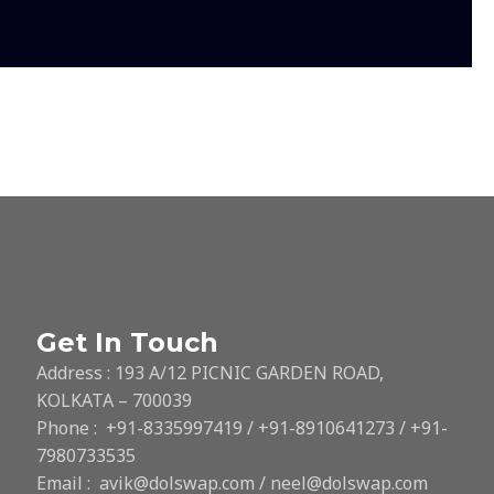
Get In Touch
Address : 193 A/12 PICNIC GARDEN ROAD,
KOLKATA – 700039
Phone : +91-8335997419 / +91-8910641273 / +91-
7980733535
Email : avik@dolswap.com / neel@dolswap.com