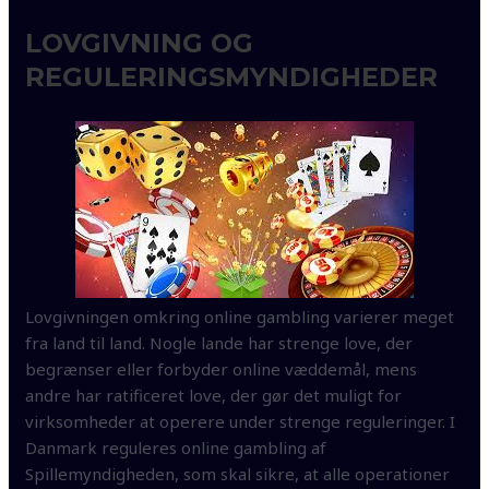
LOVGIVNING OG
REGULERINGSMYNDIGHEDER
Lovgivningen omkring online gambling varierer meget
fra land til land. Nogle lande har strenge love, der
begrænser eller forbyder online væddemål, mens
andre har ratificeret love, der gør det muligt for
virksomheder at operere under strenge reguleringer. I
Danmark reguleres online gambling af
Spillemyndigheden, som skal sikre, at alle operationer