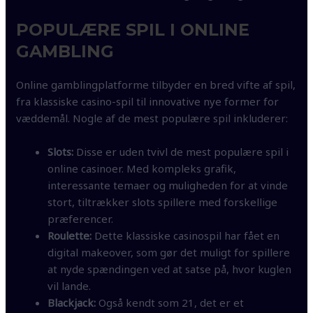
POPULÆRE SPIL I ONLINE
GAMBLING
Online gamblingplatforme tilbyder en bred vifte af spil,
fra klassiske casino-spil til innovative nye former for
væddemål. Nogle af de mest populære spil inkluderer:
Slots:
Disse er uden tvivl de mest populære spil i
online casinoer. Med kompleks grafik,
interessante temaer og muligheden for at vinde
stort, tiltrækker slots spillere med forskellige
præferencer.
Roulette:
Dette klassiske casinospil har fået en
digital makeover, som gør det muligt for spillere
at nyde spændingen ved at satse på, hvor kuglen
vil lande.
Blackjack:
Også kendt som 21, det er et