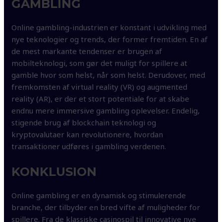
GAMBLING
Online gambling-industrien er konstant i udvikling med
nye teknologier og trends, der former fremtiden. En af
de mest markante tendenser er brugen af
mobilteknologi, som gør det muligt for spillere at
gamble hvor som helst, når som helst. Derudover, med
fremkomsten af virtual reality (VR) og augmented
reality (AR), er der et stort potentiale for at skabe
endnu mere immersive gambling oplevelser. Endelig,
stigende brug af blockchain teknologi og
kryptovalutaer kan revolutionere, hvordan
transaktioner udføres i gambling verdenen.
KONKLUSION
Online gambling er en dynamisk og stimulerende
branche, der tilbyder en bred vifte af muligheder for
spillere. Fra de klassiske casinospil til innovative nye