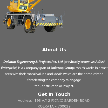
About Us
Dolswap Engineering & Projects Pvt. Ltd.
(previously known
as Adhish
Enterprise
)
is a Company (part of
Dolswap Group
), which works in a vast
area with their moral values and ideals which are the prime criteria
forselecting the company to engage
for Construction or Project.
Get In Touch
Address : 193 A/12 PICNIC GARDEN ROAD,
KOLKATA – 700039