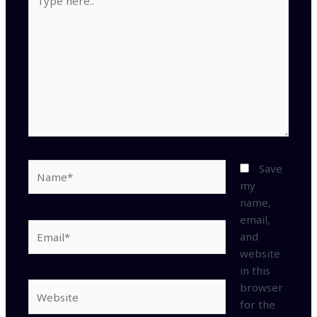
here..
Name*
Save
my
name,
email,
Email*
and
website
in this
browser
Website
for the