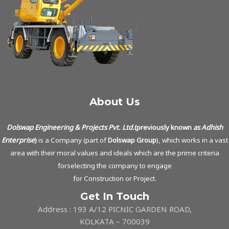
About Us
Dolswap Engineering & Projects Pvt. Ltd.
(previously known
as Adhish
Enterprise
)
is a Company (part of
Dolswap Group
), which works in a vast
area with their moral values and ideals which are the prime criteria
forselecting the company to engage
for Construction or Project.
Get In Touch
Address : 193 A/12 PICNIC GARDEN ROAD,
KOLKATA – 700039