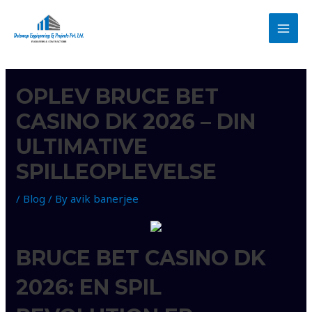
Skip
Post
MAI
to
navigation
MEN
content
OPLEV BRUCE BET
CASINO DK 2026 – DIN
ULTIMATIVE
SPILLEOPLEVELSE
/
Blog
/ By
avik banerjee
BRUCE BET CASINO DK
2026: EN SPIL