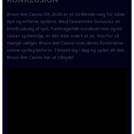
Bruce Bet Casino DK 2026 er et strålende valg for både
nye og erfarne spillere. Med fantastiske bonusser, et
bredt udvalg af spil, fremragende kundeservice og en
sikker spillemiljø, er det ikke svært at se, hvorfor så
mange vælger Bruce Bet Casino som deres foretrukne
online spilleplatform. Tilmeld dig i dag og oplev alt det,
Bruce Bet Casino har at tilbyde!