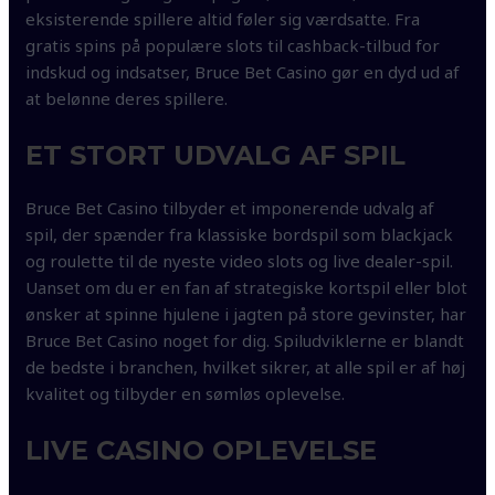
eksisterende spillere altid føler sig værdsatte. Fra
gratis spins på populære slots til cashback-tilbud for
indskud og indsatser, Bruce Bet Casino gør en dyd ud af
at belønne deres spillere.
ET STORT UDVALG AF SPIL
Bruce Bet Casino tilbyder et imponerende udvalg af
spil, der spænder fra klassiske bordspil som blackjack
og roulette til de nyeste video slots og live dealer-spil.
Uanset om du er en fan af strategiske kortspil eller blot
ønsker at spinne hjulene i jagten på store gevinster, har
Bruce Bet Casino noget for dig. Spiludviklerne er blandt
de bedste i branchen, hvilket sikrer, at alle spil er af høj
kvalitet og tilbyder en sømløs oplevelse.
LIVE CASINO OPLEVELSE