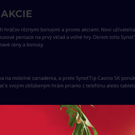
AKCIE
ch hráčov rôznymi bonusmi a promo akciami. Noví užívatelia
usové peniaze na prvý vklad a voľné hry. Okrem toho Synot
mavé ceny a bonusy.
va na mobilné zariadenia, a preto SynotTip Casino SK ponú
ať k svojim obľúbeným hrám priamo z telefónu alebo tablet