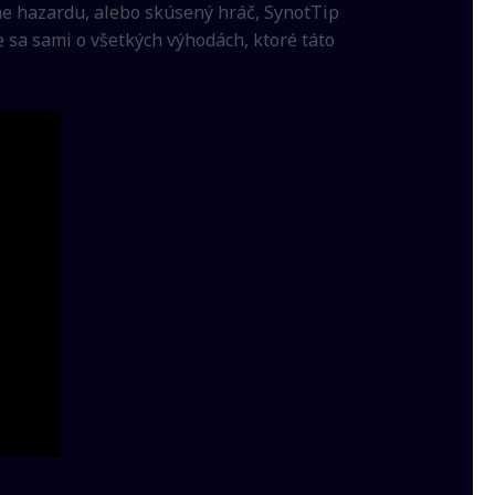
ne hazardu, alebo skúsený hráč, SynotTip
e sa sami o všetkých výhodách, ktoré táto