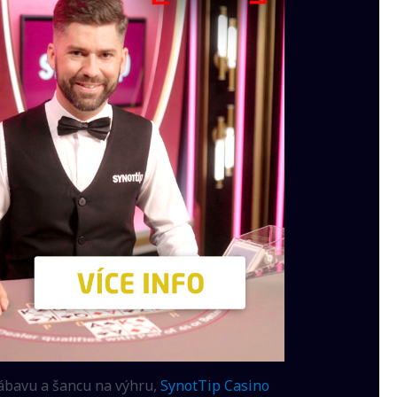
ábavu a šancu na výhru,
SynotTip Casino