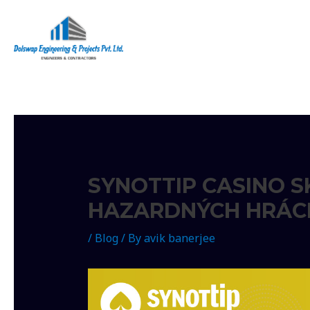
Skip
Post
to
navigation
content
SYNOTTIP CASINO S
HAZARDNÝCH HRÁCH
/
Blog
/ By
avik banerjee