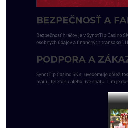
BEZPEČNOSŤ A FA
Bezpečnosť hráčov je v SynotTip Casino SK
osobných údajov a finančných transakcií. H
PODPORA A ZÁKAZ
SynotTip Casino SK si uvedomuje dôležitos
mailu, telefónu alebo live chatu. Tím je d