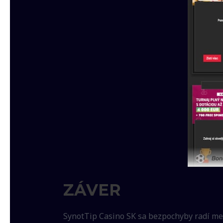
ZÁVER
SynotTip Casino SK sa bezpochyby radí med