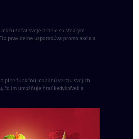
 môžu začať svoje hranie so štedrým
Tip pravidelne usporadúva promo akcie a
ka plne funkčnú mobilnú verziu svojich
u, čo im umožňuje hrať kedykoľvek a