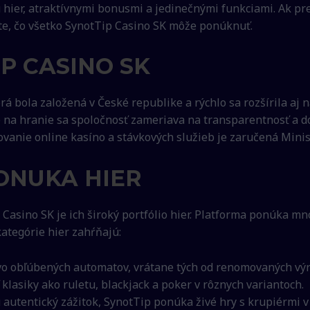
hier, atraktívnymi bonusmi a jedinečnými funkciami. Ak pre
vte, čo všetko SynotTip Casino SK môže ponúknuť.
P CASINO SK
á bola založená v České republike a rýchlo sa rozšírila aj 
 na hranie sa spoločnosť zameriava na transparentnosť a d
ovanie online kasíno a stávkových služieb je zaručená Minis
ONUKA HIER
Casino SK je ich široký portfólio hier. Platforma ponúka m
kategórie hier zahŕňajú:
 obľúbených automatov, vrátane tých od renomovaných výr
klasiky ako ruletu, blackjack a poker v rôznych variantoch.
ú autentický zážitok, SynotTip ponúka živé hry s krupiérmi 