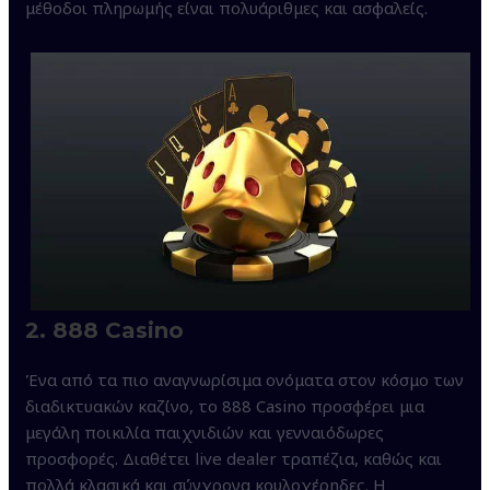
μέθοδοι πληρωμής είναι πολυάριθμες και ασφαλείς.
2. 888 Casino
Ένα από τα πιο αναγνωρίσιμα ονόματα στον κόσμο των
διαδικτυακών καζίνο, το 888 Casino προσφέρει μια
μεγάλη ποικιλία παιχνιδιών και γενναιόδωρες
προσφορές. Διαθέτει live dealer τραπέζια, καθώς και
πολλά κλασικά και σύγχρονα κουλοχέρηδες. Η