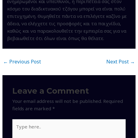
ενημερωμένοι και υπεύθυνοι, η περιπέτεια σας στον
κόσμο του διαδικτυακού τζόγου μπορεί να είναι πολύ
επιτυχημένη. Θυμηθείτε πάντα να επιλέγετε καζίνο με
άδεια, να ελέγχετε τις προσφορές και τα παιχνίδια,
καθώς και να παρακολουθείτε την εμπειρία σας για να
βεβαιωθείτε ότι όλων είναι όπως θα θέλατε.
←
Previous Post
Next Post
→
Leave a Comment
Your email address will not be published.
Required
fields are marked
*
Type
here..