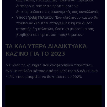
διάφορους ασφαλείς τρόπους για να
διεκπεραιώσετε τις οικονομικές σας συναλλαγές.
Υποστήριξη Πελατών:
Ένα αξιόπιστο καζίνο θα
πρέπει να διαθέτει επαγγελματική και άμεση
υποστήριξη πελατών, ώστε να μπορεί να σας
βοηθήσει σε περίπτωση προβλημάτων.
ΤΑ ΚΑΛΎΤΕΡΑ ΔΙΑΔΙΚΤΥΑΚΆ
ΚΑΖΊΝΟ ΓΙΑ ΤΟ 2023
Με βάση τα κριτήρια που αναφέρθηκαν παραπάνω,
έχουμε επιλέξει κάποια από τα καλύτερα διαδικτυακά
καζίνο που μπορείτε να δοκιμάσετε το 2023: