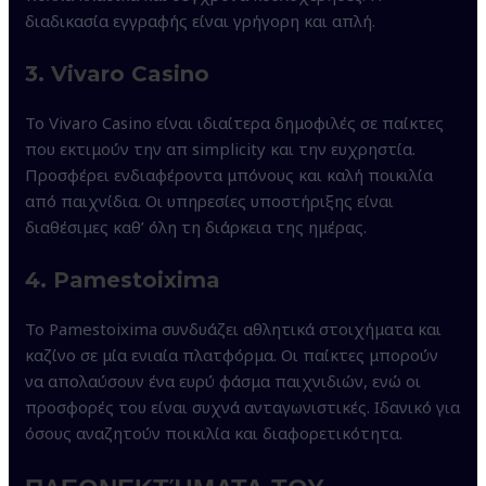
διαδικασία εγγραφής είναι γρήγορη και απλή.
3. Vivaro Casino
Το Vivaro Casino είναι ιδιαίτερα δημοφιλές σε παίκτες
που εκτιμούν την απ simplicity και την ευχρηστία.
Προσφέρει ενδιαφέροντα μπόνους και καλή ποικιλία
από παιχνίδια. Οι υπηρεσίες υποστήριξης είναι
διαθέσιμες καθ’ όλη τη διάρκεια της ημέρας.
4. Pamestoixima
Το Pamestoixima συνδυάζει αθλητικά στοιχήματα και
καζίνο σε μία ενιαία πλατφόρμα. Οι παίκτες μπορούν
να απολαύσουν ένα ευρύ φάσμα παιχνιδιών, ενώ οι
προσφορές του είναι συχνά ανταγωνιστικές. Ιδανικό για
όσους αναζητούν ποικιλία και διαφορετικότητα.