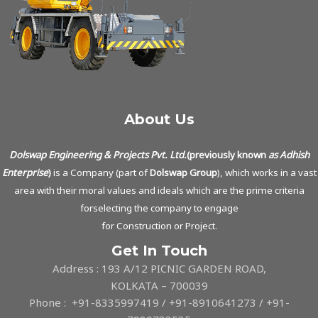
About Us
Dolswap Engineering & Projects Pvt. Ltd.
(previously known
as Adhish
Enterprise
)
is a Company (part of
Dolswap Group
), which works in a vast
area with their moral values and ideals which are the prime criteria
forselecting the company to engage
for Construction or Project.
Get In Touch
Address : 193 A/12 PICNIC GARDEN ROAD,
KOLKATA – 700039
Phone : +91-8335997419 / +91-8910641273 / +91-