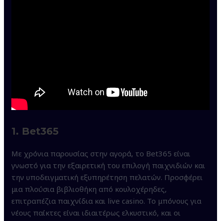
1. Bet365
Με χρόνια παρουσίας στην αγορά, το Bet365 είναι
γνωστό για την εξαιρετική του επιλογή παιχνιδιών και
την υποδειγματική εξυπηρέτηση πελατών. Προσφέρει
μια πλούσια βιβλιοθήκη από κουλοχέρηδες,
επιτραπέζια παιχνίδια και live casino. Το μπόνους για
νέους παίκτες είναι ιδιαιτέρως ελκυστικό, και οι