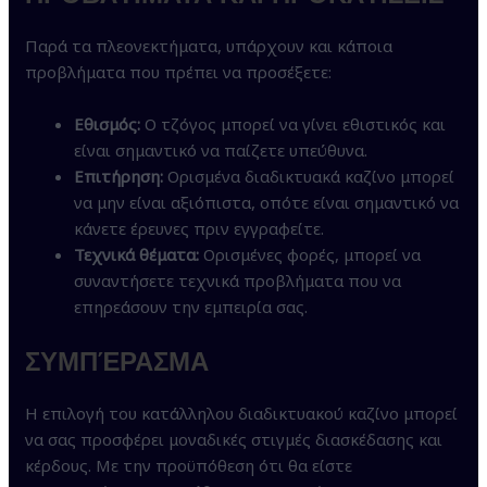
Παρά τα πλεονεκτήματα, υπάρχουν και κάποια
προβλήματα που πρέπει να προσέξετε:
Εθισμός:
Ο τζόγος μπορεί να γίνει εθιστικός και
είναι σημαντικό να παίζετε υπεύθυνα.
Επιτήρηση:
Ορισμένα διαδικτυακά καζίνο μπορεί
να μην είναι αξιόπιστα, οπότε είναι σημαντικό να
κάνετε έρευνες πριν εγγραφείτε.
Τεχνικά θέματα:
Ορισμένες φορές, μπορεί να
συναντήσετε τεχνικά προβλήματα που να
επηρεάσουν την εμπειρία σας.
ΣΥΜΠΈΡΑΣΜΑ
Η επιλογή του κατάλληλου διαδικτυακού καζίνο μπορεί
να σας προσφέρει μοναδικές στιγμές διασκέδασης και
κέρδους. Με την προϋπόθεση ότι θα είστε