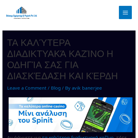
Skip
Post
MAI
to
navigation
MEN
content
ΤΑ ΚΑΛΎΤΕΡΑ
ΔΙΑΔΙΚΤΥΑΚΆ ΚΑΖΊΝΟ Η
ΟΔΗΓΊΑ ΣΑΣ ΓΙΑ
ΔΙΑΣΚΈΔΑΣΗ ΚΑΙ ΚΈΡΔΗ
Leave a Comment
/
Blog
/ By
avik banerjee
Αν ψάχνετε για
τα καλύτερα διαδικτυακά καζίνο
, τότε