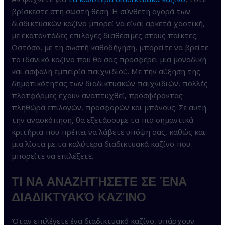
βρίσκεστε στη σωστή θέση. Η σύνθετη αγορά των
διαδικτυακών καζίνο μπορεί να είναι αρκετά χαοτική,
με εκατοντάδες επιλογές διαθέσιμες στους παίκτες.
Ωστόσο, με τη σωστή καθοδήγηση, μπορείτε να βρείτε
το ιδανικό καζίνο που θα σας προσφέρει μια μοναδική
και ασφαλή εμπειρία παιχνιδιού. Με την αύξηση της
δημοτικότητας των διαδικτυακών παιχνιδιών, πολλές
πλατφόρμες έχουν αναπτυχθεί, προσφέροντας
πληθώρα επιλογών, προσφορών και μπόνους. Σε αυτή
την ανασκόπηση, θα εξετάσουμε τα πιο σημαντικά
κριτήρια που πρέπει να λάβετε υπόψη σας, καθώς και
μια λίστα με τα καλύτερα διαδικτυακά καζίνο που
μπορείτε να επιλέξετε.
ΤΙ ΝΑ ΑΝΑΖΗΤΉΣΕΤΕ ΣΕ ΈΝΑ
ΔΙΑΔΙΚΤΥΑΚΌ ΚΑΖΊΝΟ
Όταν επιλέγετε ένα διαδικτυακό καζίνο, υπάρχουν