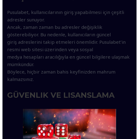
Pusulabet, kullanıcılarının giriş yapabilmesi için çeşitli
adresler sunuyor.
Ancak, zaman zaman bu adresler değişiklik
gösterebiliyor. Bu nedenle, kullanıcıların güncel
giriş adreslerini takip etmeleri önemlidir. Pusulabet’in
resmi web sitesi üzerinden veya sosyal
medya hesapları aracılığıyla en güncel bilgilere ulaşmak
mümkündür.
Böylece, hiçbir zaman bahis keyfinizden mahrum
kalmazsınız.
GÜVENLIK VE LISANSLAMA