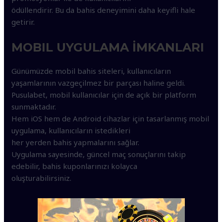
ödüllendirir. Bu da bahis deneyimini daha keyifli hale
getirir.
MOBIL UYGULAMA İMKANLARI
Günümüzde mobil bahis siteleri, kullanıcıların
yaşamlarının vazgeçilmez bir parçası haline geldi.
Pusulabet, mobil kullanıcılar için de açık bir platform
sunmaktadır.
Hem iOS hem de Android cihazlar için tasarlanmış mobil
uygulama, kullanıcıların istedikleri
her yerden bahis yapmalarını sağlar.
Uygulama sayesinde, güncel maç sonuçlarını takip
edebilir, bahis kuponlarınızı kolayca
oluşturabilirsiniz.