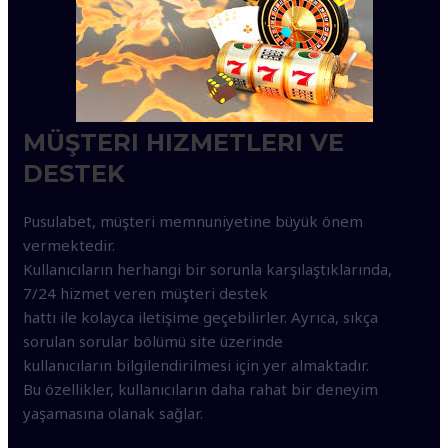
MÜŞTERI HIZMETLERI VE
DESTEK
Pusulabet, müşteri memnuniyetine büyük önem
vermektedir.
Kullanıcıların herhangi bir sorunla karşılaştıklarında,
7/24 hizmet veren müşteri destek
hattı ile kolayca iletişime geçebilirler. Ayrıca, sıkça
sorulan sorular bölümü site üzerinde
kullanıcıların bilgilendirilmesi için yer almaktadır.
Bu özellikler, kullanıcıların daha rahat bir deneyim
yaşamasına olanak sağlar.