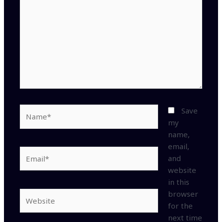
Name*
Save
my
name,
email,
Email*
and
website
in this
browser
Website
for the
next time