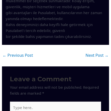
mükemmel bir seçenek sunmaktadır. Kolay erişim,
güvenlik, müşteri hizmetleri ve mobil uygulama
gibi avantajları ile Pusulabet, kullanıcılarının her zaman
yanında olmayı hedeflemektedir.
Bahis deneyiminizi daha keyifli hale getirmek için
Pusulabet’i tercih edebilir, güvenli
bir şekilde bahis yapmanın tadını çıkarabilirsiniz.
←
Previous Post
Next Post
→
Leave a Comment
Your email address will not be published.
Required
fields are marked
*
Type
here..