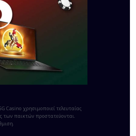
SG Casino χρησιμοποιεί τελευταίας
ες των παικτών προστατεύονται.
θμιση.