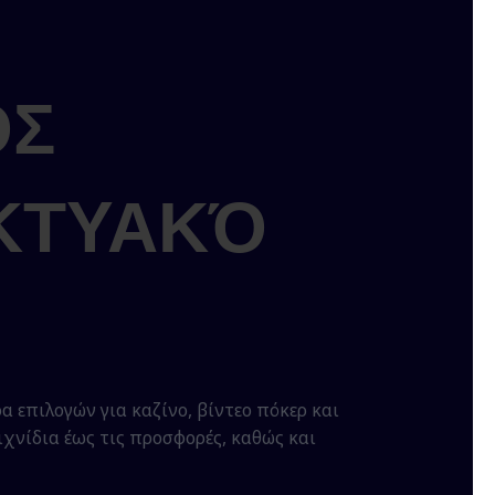
ΟΣ
ΙΚΤΥΑΚΌ
 επιλογών για καζίνο, βίντεο πόκερ και
ιχνίδια έως τις προσφορές, καθώς και