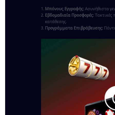
Μπόνους Εγγραφής:
Ασυνήθιστα γεν
Εβδομαδιαία Προσφορές:
Τακτικές 
κατάθεσης.
Προγράμματα Επιβράβευσης:
Πόντο