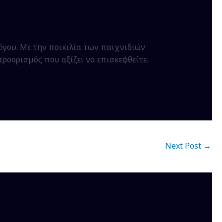
ζόγου. Με την ποικιλία των παιχνιδιών
ροορισμός που αξίζει να επισκεφθείτε.
Next Post
→