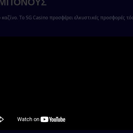
 ΜΠΌΝΟΥΣ
 καζίνο. Το SG Casino προσφέρει ελκυστικές προσφορές τό