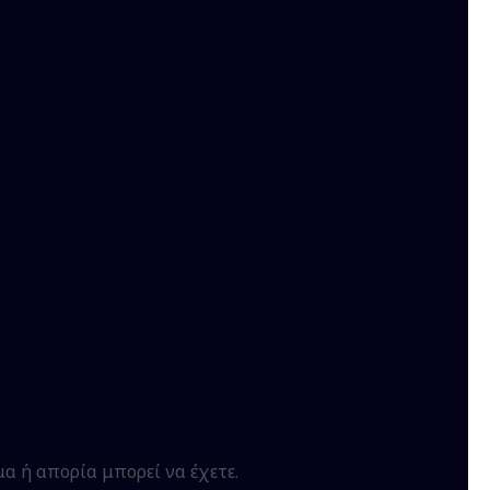
α ή απορία μπορεί να έχετε.