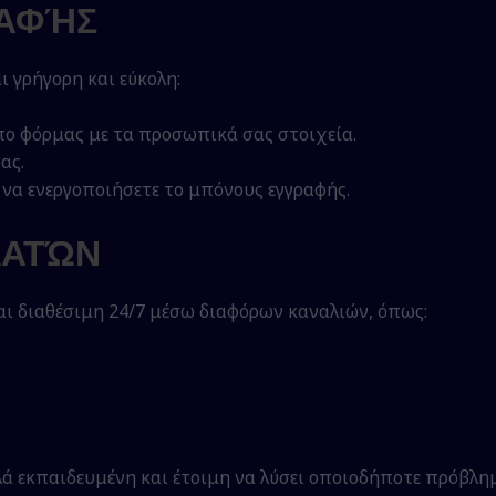
ΡΑΦΉΣ
ι γρήγορη και εύκολη:
ο φόρμας με τα προσωπικά σας στοιχεία.
ας.
 να ενεργοποιήσετε το μπόνους εγγραφής.
ΛΑΤΏΝ
αι διαθέσιμη 24/7 μέσω διαφόρων καναλιών, όπως:
ά εκπαιδευμένη και έτοιμη να λύσει οποιοδήποτε πρόβλημ