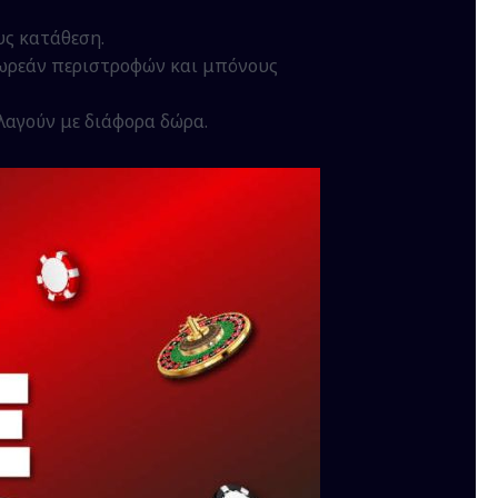
υς κατάθεση.
δωρεάν περιστροφών και μπόνους
λαγούν με διάφορα δώρα.