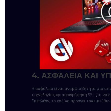
4. ΑΣΦΆΛΕΙΑ ΚΑΙ 
Η ασφάλεια είναι αναμφισβήτητα μια από
τεχνολογίας κρυπτογράφηση SSL για να δ
Επιπλέον, το καζίνο προάγει τον υπεύθυν