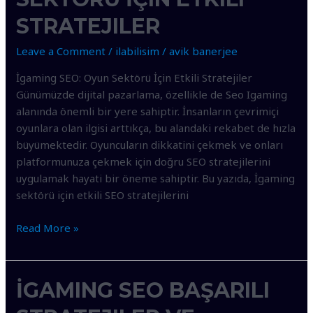
Sektörü
STRATEJILER
İçin
Etkili
Leave a Comment
/
ilabilisim
/
avik banerjee
Stratejiler
İgaming SEO: Oyun Sektörü İçin Etkili Stratejiler
Günümüzde dijital pazarlama, özellikle de Seo Igaming
alanında önemli bir yere sahiptir. İnsanların çevrimiçi
oyunlara olan ilgisi arttıkça, bu alandaki rekabet de hızla
büyümektedir. Oyuncuların dikkatini çekmek ve onları
platformunuza çekmek için doğru SEO stratejilerini
uygulamak hayati bir öneme sahiptir. Bu yazıda, İgaming
sektörü için etkili SEO stratejilerini
Read More »
İgaming
İGAMING SEO BAŞARILI
SEO