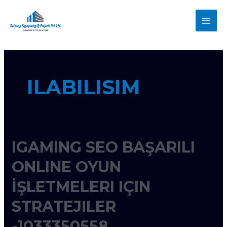
Skip
MAI
to
MEN
content
ILABILISIM
iGaming
IGAMING SEO BAŞARILI
SEO
ONLINE OYUN
Başarılı
Online
İŞLETMELERI IÇIN
Oyun
STRATEJILER
İşletmeleri
için
-1033350558