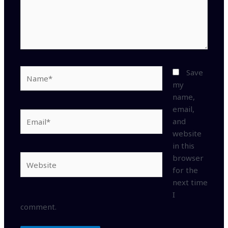
Name*
Save
my
name,
email,
Email*
and
website
in this
browser
Website
for the
next time
I
comment.