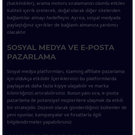
(backlinkler), arama motoru sıralamanızı olumlu etkiler.
Kaliteli içerik üreterek, doğal olarak diğer sitelerden
bağlantılar almayı hedefleyin. Ayrıca, sosyal medyada
paylaştığınız içerikler de bağlantı almanıza yardımcı
olacaktır.
SOSYAL MEDYA VE E-POSTA
PAZARLAMA
Sosyal medya platformları, iGaming affiliate pazarlama
için oldukça etkilidir. İçeriklerinizi bu platformlarda
paylaşarak daha fazla kişiye ulaşabilir ve marka
bilinirliğinizi artırabilirsiniz. Bunun yanı sıra, e-posta
pazarlama ile potansiyel müşterilere ulaşmak da etkili
bir stratejidir. Düzenli olarak gönderdiğiniz bültenler ile
yeni oyunlar, kampanyalar ve fırsatlarla ilgili
bilgilendirmeler yapabilirsiniz.