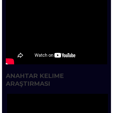
ANAHTAR KELIME
ARAŞTIRMASI