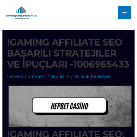
Skip
Post
MAI
to
navigation
MEN
content
IGAMING AFFILIATE SEO
BAŞARILI STRATEJILER
VE İPUÇLARI -1006965433
Leave a Comment
/
ilabilisim
/ By
avik banerjee
IGAMING AFFILIATE SEO: