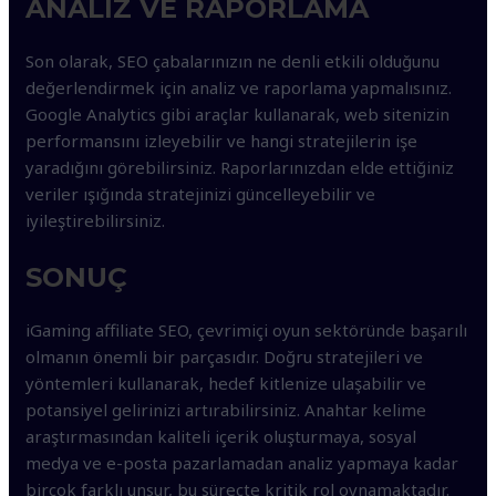
ANALIZ VE RAPORLAMA
Son olarak, SEO çabalarınızın ne denli etkili olduğunu
değerlendirmek için analiz ve raporlama yapmalısınız.
Google Analytics gibi araçlar kullanarak, web sitenizin
performansını izleyebilir ve hangi stratejilerin işe
yaradığını görebilirsiniz. Raporlarınızdan elde ettiğiniz
veriler ışığında stratejinizi güncelleyebilir ve
iyileştirebilirsiniz.
SONUÇ
iGaming affiliate SEO, çevrimiçi oyun sektöründe başarılı
olmanın önemli bir parçasıdır. Doğru stratejileri ve
yöntemleri kullanarak, hedef kitlenize ulaşabilir ve
potansiyel gelirinizi artırabilirsiniz. Anahtar kelime
araştırmasından kaliteli içerik oluşturmaya, sosyal
medya ve e-posta pazarlamadan analiz yapmaya kadar
birçok farklı unsur, bu süreçte kritik rol oynamaktadır.