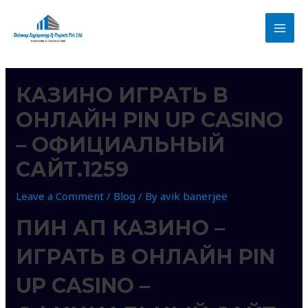
Skip
Post
MAI
to
navigation
MEN
content
КАЗИНО ИГРАТЬ В
ОНЛАЙН PIN UP CASINO
– ОФИЦИАЛЬНЫЙ
САЙТ.1259
Leave a Comment
/
Blog
/ By
avik banerjee
ПИН АП КАЗИНО –
ИГРАТЬ В ОНЛАЙН PIN
UP CASINO –