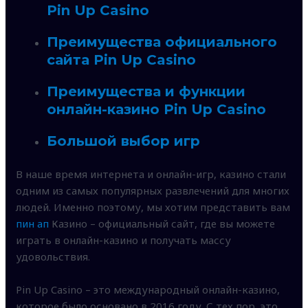
Pin Up Casino
Преимущества официального
сайта Pin Up Casino
Преимущества и функции
онлайн-казино Pin Up Casino
Большой выбор игр
В наше время интернета и онлайн-игр, казино стали
одним из самых популярных развлечений для многих
людей. Именно поэтому, мы хотим представить вам
пин ап
Казино – официальный сайт, где вы можете
играть в онлайн-казино и получать массу
удовольствия.
Pin Up Casino – это международный онлайн-казино,
которое было основано в 2016 году. С тех пор, это