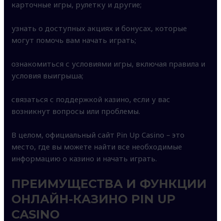
карточные игры, рулетку и другие;
узнать о доступных акциях и бонусах, которые
могут помочь вам начать играть;
ознакомиться с условиями игры, включая правила и
условия выигрыша;
связаться с поддержкой казино, если у вас
возникнут вопросы или проблемы.
В целом, официальный сайт Pin Up Casino – это
место, где вы можете найти все необходимые
информацию о казино и начать играть.
ПРЕИМУЩЕСТВА И ФУНКЦИИ
ОНЛАЙН-КАЗИНО PIN UP
CASINO