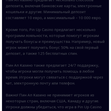
депозита, включая банковские карты, электронные
кошельки и другие. Минимальный депозит
составляет 10 евро, а максимальный – 10 000 евро.
Кроме того, Pin Up Casino предлагает несколько
программ лояльности, которые помогут игрокам
получать бонусы и преимущества. Например, новый
игрок может получить бонус 50% на свой первый
депозит, а также 125 бесплатных спин.
Пин Ап Казино также предлагает 24/7 поддержку,
чтобы игроки могли получить помощь в любое
время. Игроки могут связаться с поддержкой через
чат, электронную почту или телефон.
Важно! Пин Ап Казино не принимает игроков из
некоторых стран, включая США, Канаду и другие.
Игроки должны убедиться, что игра в Pin Up Casino