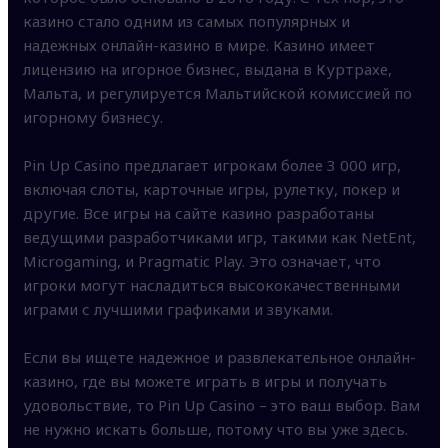
казино стало одним из самых популярных и
надежных онлайн-казино в мире. Казино имеет
лицензию на игорное бизнес, выдана в Куртрахе,
Мальта, и регулируется Мальтийской комиссией по
игорному бизнесу.
Pin Up Casino предлагает игрокам более 3 000 игр,
включая слоты, карточные игры, рулетку, покер и
другие. Все игры на сайте казино разработаны
ведущими разработчиками игр, такими как NetEnt,
Microgaming, и Pragmatic Play. Это означает, что
игроки могут насладиться высококачественными
играми с лучшими графиками и звуками.
Если вы ищете надежное и развлекательное онлайн-
казино, где вы можете играть в игры и получать
удовольствие, то Pin Up Casino – это ваш выбор. Вам
не нужно искать больше, потому что вы уже здесь.