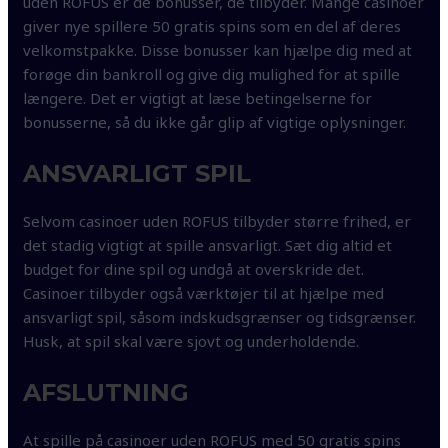
uden ROFUS er de bonusser, de tilbyder. Mange casinoer
giver nye spillere 50 gratis spins som en del af deres
velkomstpakke. Disse bonusser kan hjælpe dig med at
forøge din bankroll og give dig mulighed for at spille
længere. Det er vigtigt at læse betingelserne for
bonusserne, så du ikke går glip af vigtige oplysninger.
ANSVARLIGT SPIL
Selvom casinoer uden ROFUS tilbyder større frihed, er
det stadig vigtigt at spille ansvarligt. Sæt dig altid et
budget for dine spil og undgå at overskride det.
Casinoer tilbyder også værktøjer til at hjælpe med
ansvarligt spil, såsom indskudsgrænser og tidsgrænser.
Husk, at spil skal være sjovt og underholdende.
AFSLUTNING
At spille på casinoer uden ROFUS med 50 gratis spins