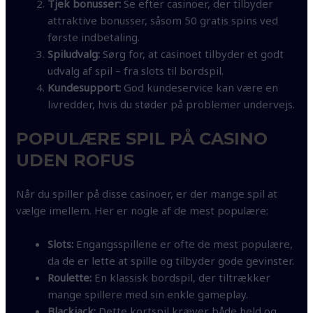
Tjek bonusser:
Se efter casinoer, der tilbyder
attraktive bonusser, såsom 50 gratis spins ved
første indbetaling.
Spiludvalg:
Sørg for, at casinoet tilbyder et godt
udvalg af spil – fra slots til bordspil.
Kundesupport:
God kundeservice kan være en
livredder, hvis du støder på problemer undervejs.
POPULÆRE SPIL PÅ CASINO
UDEN ROFUS
Når du spiller på disse casinoer, er der mange spil at
vælge imellem. Her er nogle af de mest populære:
Slots:
Engangsspillene er ofte de mest populære,
da de er lette at spille og tilbyder gode gevinster.
Roulette:
En klassisk bordspil, der tiltrækker
mange spillere med sin enkle gameplay.
Blackjack:
Dette kortspil kræver både held og