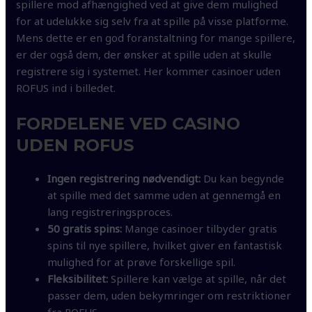
spillere mod afhængighed ved at give dem mulighed
for at udelukke sig selv fra at spille på visse platforme.
Mens dette er en god foranstaltning for mange spillere,
er der også dem, der ønsker at spille uden at skulle
registrere sig i systemet. Her kommer casinoer uden
ROFUS ind i billedet.
FORDELENE VED CASINO
UDEN ROFUS
Ingen registrering nødvendigt:
Du kan begynde
at spille med det samme uden at gennemgå en
lang registreringsproces.
50 gratis spins:
Mange casinoer tilbyder gratis
spins til nye spillere, hvilket giver en fantastisk
mulighed for at prøve forskellige spil.
Fleksibilitet:
Spillere kan vælge at spille, når det
passer dem, uden bekymringer om restriktioner